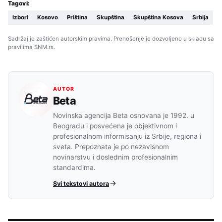
Tagovi:
Izbori
Kosovo
Priština
Skupština
Skupština Kosova
Srbija
Sadržaj je zaštićen autorskim pravima. Prenošenje je dozvoljeno u skladu sa
pravilima SNM.rs.
AUTOR
Beta
Novinska agencija Beta osnovana je 1992. u
Beogradu i posvećena je objektivnom i
profesionalnom informisanju iz Srbije, regiona i
sveta. Prepoznata je po nezavisnom
novinarstvu i doslednim profesionalnim
standardima.
Svi tekstovi autora