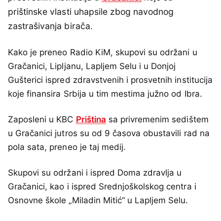
prištinske vlasti uhapsile zbog navodnog
zastrašivanja birača.
Kako je preneo Radio KiM, skupovi su održani u
Gračanici, Lipljanu, Lapljem Selu i u Donjoj
Gušterici ispred zdravstvenih i prosvetnih institucija
koje finansira Srbija u tim mestima južno od Ibra.
Zaposleni u KBC
Priština
sa privremenim sedištem
u Gračanici jutros su od 9 časova obustavili rad na
pola sata, preneo je taj medij.
Skupovi su održani i ispred Doma zdravlja u
Gračanici, kao i ispred Srednjoškolskog centra i
Osnovne škole „Miladin Mitić“ u Lapljem Selu.