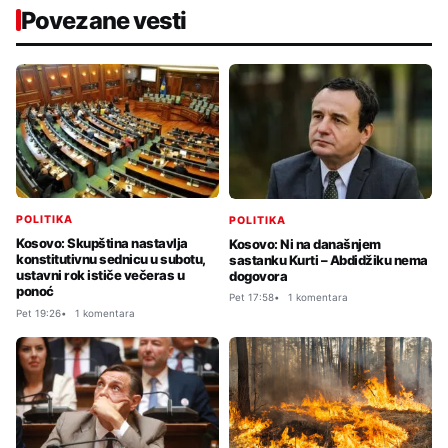
Povezane vesti
POLITIKA
POLITIKA
Kosovo: Skupština nastavlja
Kosovo: Ni na današnjem
konstitutivnu sednicu u subotu,
sastanku Kurti – Abdidžiku nema
ustavni rok ističe večeras u
dogovora
ponoć
Pet 17:58
1 komentara
Pet 19:26
1 komentara