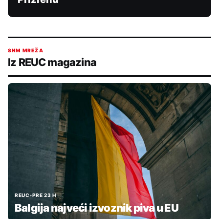
SNM MREŽA
Iz REUC magazina
REUC
•
PRE 23 H
Balgija najveći izvoznik piva u EU