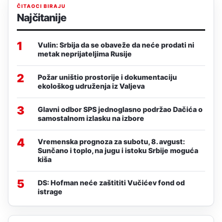
ČITAOCI BIRAJU
Najčitanije
1
Vulin: Srbija da se obaveže da neće prodati ni
metak neprijateljima Rusije
2
Požar uništio prostorije i dokumentaciju
ekološkog udruženja iz Valjeva
3
Glavni odbor SPS jednoglasno podržao Dačića o
samostalnom izlasku na izbore
4
Vremenska prognoza za subotu, 8. avgust:
Sunčano i toplo, na jugu i istoku Srbije moguća
kiša
5
DS: Hofman neće zaštititi Vučićev fond od
istrage