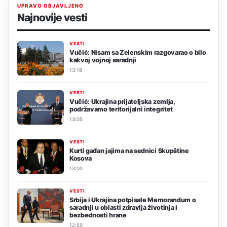
UPRAVO OBJAVLJENO
Najnovije vesti
VESTI
Vučić: Nisam sa Zelenskim razgovarao o bilo
kakvoj vojnoj saradnji
13:18
VESTI
Vučić: Ukrajina prijateljska zemlja,
podržavamo teritorijalni integritet
13:05
VESTI
Kurti gađan jajima na sednici Skupštine
Kosova
13:00
VESTI
Srbija i Ukrajina potpisale Memorandum o
saradnji u oblasti zdravlja životinja i
bezbednosti hrane
12:50