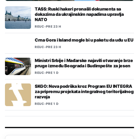
TASS: Ruski hakeri pronašli dokumenta sa
dokazima da ukrajinskim napadima upravlja
NATO
REUC
•
PRE 23 H
Crna Gora i Island mogle bi u paketu da uđu u EU
REUC
•
PRE 23 H
Ministri Srbije i Mađarske najavili otvaranje brze
pruge između Beograda i Budimpešte za jesen
REUC
•
PRE 1 D
SKGO: Nova podrška kroz Program EU INTEGRA
za pripremu projekata integralnog teritorijalnog
razvoja
REUC
•
PRE 1 D