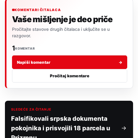
KOMENTARI ČITALACA
Vaše mišljenje je deo priče
Pročitajte stavove drugih čitalaca i uključite se u
razgovor.
1
KOMENTAR
Napiši komentar
→
Pročitaj komentare
SLEDEĆE ZA ČITANJE
Falsifikovali srpska dokumenta
pokojnika i prisvojili 18 parcela u
Prizrenu