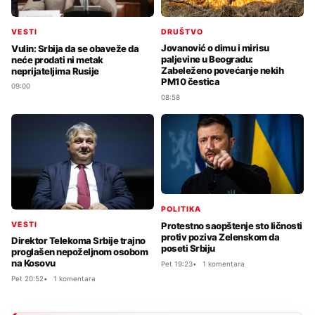
DRUŠTVO
VESTI
Jovanović o dimu i mirisu
Vulin: Srbija da se obaveže da
paljevine u Beogradu:
neće prodati ni metak
Zabeleženo povećanje nekih
neprijateljima Rusije
PM10 čestica
09:00
08:58
POLITIKA
VESTI
Protestno saopštenje sto ličnosti
protiv poziva Zelenskom da
Direktor Telekoma Srbije trajno
poseti Srbiju
proglašen nepoželjnom osobom
na Kosovu
Pet 19:23
1 komentara
Pet 20:52
1 komentara