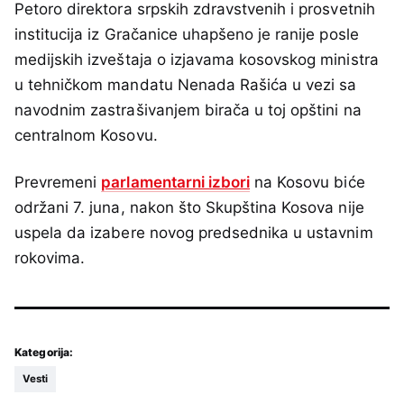
Petoro direktora srpskih zdravstvenih i prosvetnih
institucija iz Gračanice uhapšeno je ranije posle
medijskih izveštaja o izjavama kosovskog ministra
u tehničkom mandatu Nenada Rašića u vezi sa
navodnim zastrašivanjem birača u toj opštini na
centralnom Kosovu.
Prevremeni
parlamentarni izbori
na Kosovu biće
održani 7. juna, nakon što Skupština Kosova nije
uspela da izabere novog predsednika u ustavnim
rokovima.
Kategorija:
Vesti