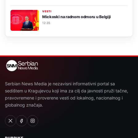
VESTI
Mickoski na radnom odmoru u Belgiji
12:35
Serbian News Media je nezavisni informativni portal sa
sedištem u Kragujevcu koji ima za cilj da javnosti pruži tačne,
pravovremene i proverene vesti od lokalnog, nacionalnog i
globalnog značaja.