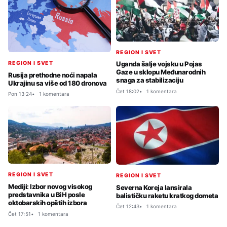
REGION I SVET
REGION I SVET
Uganda šalje vojsku u Pojas
Gaze u sklopu Međunarodnih
Rusija prethodne noći napala
snaga za stabilizaciju
Ukrajinu sa više od 180 dronova
Čet 18:02
1 komentara
Pon 13:24
1 komentara
REGION I SVET
REGION I SVET
Mediji: Izbor novog visokog
Severna Koreja lansirala
predstavnika u BiH posle
balističku raketu kratkog dometa
oktobarskih opštih izbora
Čet 12:43
1 komentara
Čet 17:51
1 komentara