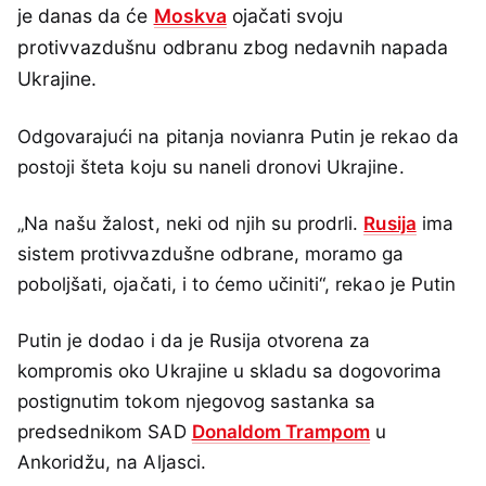
je danas da će
Moskva
ojačati svoju
protivvazdušnu odbranu zbog nedavnih napada
Ukrajine.
Odgovarajući na pitanja novianra Putin je rekao da
postoji šteta koju su naneli dronovi Ukrajine.
„Na našu žalost, neki od njih su prodrli.
Rusija
ima
sistem protivvazdušne odbrane, moramo ga
poboljšati, ojačati, i to ćemo učiniti“, rekao je Putin
Putin je dodao i da je Rusija otvorena za
kompromis oko Ukrajine u skladu sa dogovorima
postignutim tokom njegovog sastanka sa
predsednikom SAD
Donaldom Trampom
u
Ankoridžu, na Aljasci.