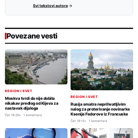
Svi tekstovi autora
Povezane vesti
REGION I SVET
REGION I SVET
Moskva tvrdi da nije dobila
nikakav predlog od Kijeva za
Rusija smatra neprihvatljivim
nastavak dijaloga
nalog za proterivanje novinarke
Ksenije Fedorove iz Francuske
Čet 18:26
1 komentara
Čet 18:15
1 komentara