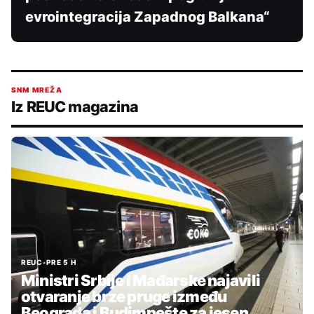
evrointegracija Zapadnog Balkana“
SNM MREŽA
Iz REUC magazina
REUC
•
PRE 5 H
Ministri Srbije i Mađarske najavili
otvaranje brze pruge između
Beograda i Budimpešte za jesen