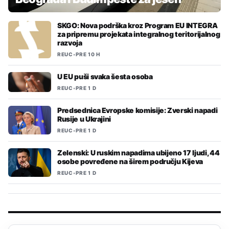
SKGO: Nova podrška kroz Program EU INTEGRA
za pripremu projekata integralnog teritorijalnog
razvoja
REUC
•
PRE 10 H
U EU puši svaka šesta osoba
REUC
•
PRE 1 D
Predsednica Evropske komisije: Zverski napadi
Rusije u Ukrajini
REUC
•
PRE 1 D
Zelenski: U ruskim napadima ubijeno 17 ljudi, 44
osobe povređene na širem području Kijeva
REUC
•
PRE 1 D