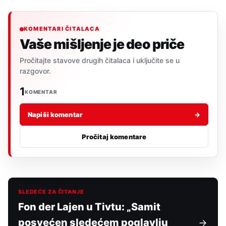
KOMENTARI ČITALACA
Vaše mišljenje je deo priče
Pročitajte stavove drugih čitalaca i uključite se u
razgovor.
1
KOMENTAR
Napiši komentar
→
Pročitaj komentare
SLEDEĆE ZA ČITANJE
Fon der Lajen u Tivtu: „Samit
posvećen sledećem poglavlju