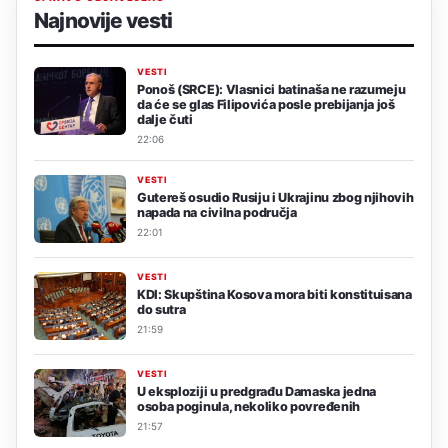
Najnovije vesti
VESTI
Ponoš (SRCE): Vlasnici batinaša ne razumeju
da će se glas Filipovića posle prebijanja još
dalje čuti
22:06
VESTI
Gutereš osudio Rusiju i Ukrajinu zbog njihovih
napada na civilna područja
22:01
VESTI
KDI: Skupština Kosova mora biti konstituisana
do sutra
21:59
VESTI
U eksploziji u predgrađu Damaska jedna
osoba poginula, nekoliko povređenih
21:57