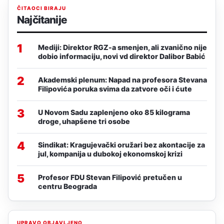
ČITAOCI BIRAJU
Najčitanije
1
Mediji: Direktor RGZ-a smenjen, ali zvanično nije
dobio informaciju, novi vd direktor Dalibor Babić
2
Akademski plenum: Napad na profesora Stevana
Filipovića poruka svima da zatvore oči i ćute
3
U Novom Sadu zaplenjeno oko 85 kilograma
droge, uhapšene tri osobe
4
Sindikat: Kragujevački oružari bez akontacije za
jul, kompanija u dubokoj ekonomskoj krizi
5
Profesor FDU Stevan Filipović pretučen u
centru Beograda
UPRAVO OBJAVLJENO