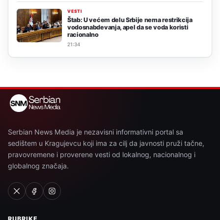
VESTI
Štab: U većem delu Srbije nema restrikcija
vodosnabdevanja, apel da se voda koristi
racionalno
21:34
Serbian News Media je nezavisni informativni portal sa
sedištem u Kragujevcu koji ima za cilj da javnosti pruži tačne,
pravovremene i proverene vesti od lokalnog, nacionalnog i
globalnog značaja.
RUBRIKE