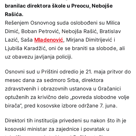
branilac direktora škole u Preocu, Nebojše
Rašića.
Rešenjem Osnovnog suda oslobođeni su Milica
Dimić, Boban Petrović, Nebojša Rašić, Bratislav
Lazić, Saša
Mladenović
, Mirjana Dimitrijević i
Ljubiša Karadžić, oni će se braniti sa slobode, ali
uz obavezu javljanja policiji.
Osnovni sud u Prištini odredio je 21. maja pritvor do
mesec dana za sedmoro Srba, direktora
zdravstvenih i obrazovnih ustanova u Gračanici
optuženih za krivično delo „povreda slobodne volje
birača“, pred kosovske izbore održane 7. juna.
Direktori tih institucija privedeni su nakon što ih je
kosovski ministar za zajednice i povratak u