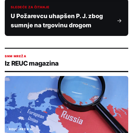
SLEDEĆE ZA ČITANJE
U Požarevcu uhapšen P. J. zbog
sumnje na trgovinu drogom
SNM MREŽA
Iz REUC magazina
REUC
•
PRE 8 H