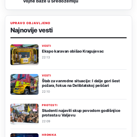
vojne baze u Sredozemlju
UPRAVO OBJAVLJENO
Najnovije vesti
VESTI
Ekspo karavan obišao Kragujevac
22:13
VESTI
Štab za vanredne situacije: I dalje gori šest
požara, fokus na Deliblatskoj peščari
22:10
PROTESTI
Studenti najavili skup povodom godišnjice
protesta u Valjevu
22:09
HRONIKA