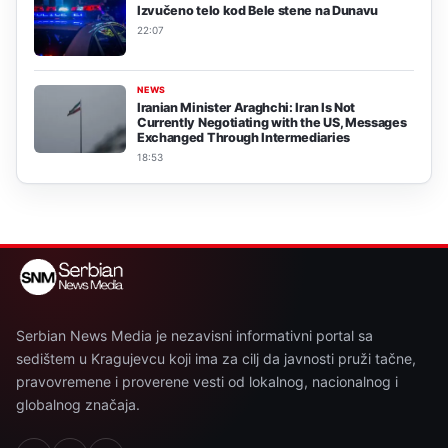
Izvučeno telo kod Bele stene na Dunavu
22:07
NEWS
Iranian Minister Araghchi: Iran Is Not
Currently Negotiating with the US, Messages
Exchanged Through Intermediaries
18:53
Serbian News Media je nezavisni informativni portal sa
sedištem u Kragujevcu koji ima za cilj da javnosti pruži tačne,
pravovremene i proverene vesti od lokalnog, nacionalnog i
globalnog značaja.