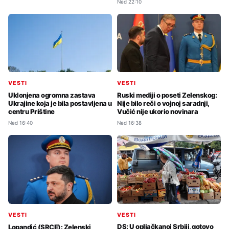
Ned 22:10
VESTI
VESTI
Uklonjena ogromna zastava
Ruski mediji o poseti Zelenskog:
Ukrajine koja je bila postavljena u
Nije bilo reči o vojnoj saradnji,
centru Prištine
Vučić nije ukorio novinara
Ned 16:40
Ned 16:38
VESTI
VESTI
DS: U opljačkanoj Srbiji, gotovo
Lopandić (SRCE): Zelenski