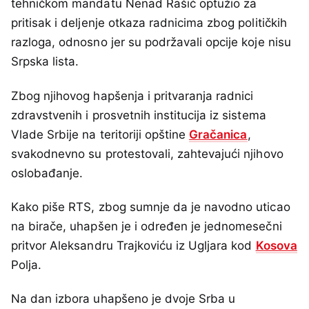
tehničkom mandatu Nenad Rašić optužio za
pritisak i deljenje otkaza radnicima zbog političkih
razloga, odnosno jer su podržavali opcije koje nisu
Srpska lista.
Zbog njihovog hapšenja i pritvaranja radnici
zdravstvenih i prosvetnih institucija iz sistema
Vlade Srbije na teritoriji opštine
Gračanica
,
svakodnevno su protestovali, zahtevajući njihovo
oslobađanje.
Kako piše RTS, zbog sumnje da je navodno uticao
na birače, uhapšen je i određen je jednomesečni
pritvor Aleksandru Trajkoviću iz Ugljara kod
Kosova
Polja.
Na dan izbora uhapšeno je dvoje Srba u