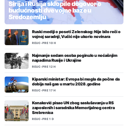
Sirija i Rusija sklopile dogovor o
budućnosti dve vojne baze u
Sredozemlju
Ruski mediji o poseti Zelenskog: Nije bilo reči o
vojnoj saradnji, Vučić nije ukorio novinara
REUC
•
PRE 10 H
Najmanje sedam osoba poginulo u noćašnjim
napadima Rusije i Ukrajine
REUC
•
PRE 12 H
Kiparski ministar: Evropa bi mogla da počne da
dobija naš gas u martu 2028. godine
REUC
•
PRE 17 H
Konaković pisao UN zbog saslušavanja u RS
zaposlenih i saradnika Memorijalnog centra
Srebrenica
REUC
•
PRE 1 D