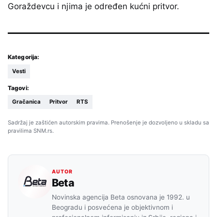
Goraždevcu i njima je određen kućni pritvor.
Kategorija:
Vesti
Tagovi:
Gračanica
Pritvor
RTS
Sadržaj je zaštićen autorskim pravima. Prenošenje je dozvoljeno u skladu sa
pravilima SNM.rs.
AUTOR
Beta
Novinska agencija Beta osnovana je 1992. u
Beogradu i posvećena je objektivnom i