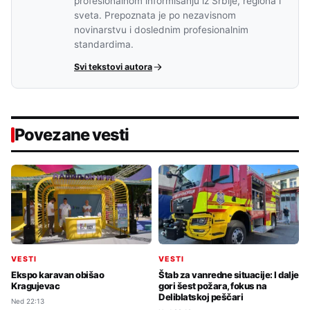
profesionalnom informisanju iz Srbije, regiona i
sveta. Prepoznata je po nezavisnom
novinarstvu i doslednim profesionalnim
standardima.
Svi tekstovi autora
Povezane vesti
VESTI
VESTI
Ekspo karavan obišao
Štab za vanredne situacije: I dalje
Kragujevac
gori šest požara, fokus na
Deliblatskoj peščari
Ned 22:13