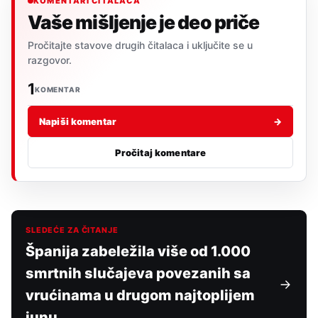
KOMENTARI ČITALACA
Vaše mišljenje je deo priče
Pročitajte stavove drugih čitalaca i uključite se u
razgovor.
1
KOMENTAR
Napiši komentar
→
Pročitaj komentare
SLEDEĆE ZA ČITANJE
Španija zabeležila više od 1.000
smrtnih slučajeva povezanih sa
vrućinama u drugom najtoplijem
junu