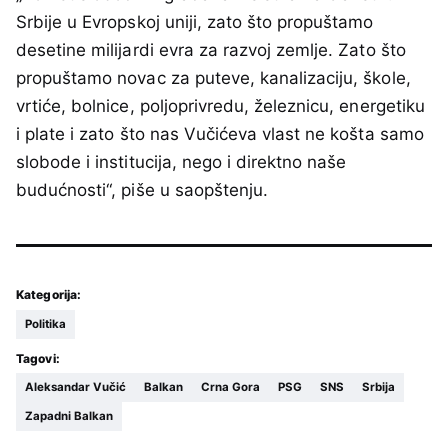
Srbije u Evropskoj uniji, zato što propuštamo
desetine milijardi evra za razvoj zemlje. Zato što
propuštamo novac za puteve, kanalizaciju, škole,
vrtiće, bolnice, poljoprivredu, železnicu, energetiku
i plate i zato što nas Vučićeva vlast ne košta samo
slobode i institucija, nego i direktno naše
budućnosti“, piše u saopštenju.
Kategorija:
Politika
Tagovi:
Aleksandar Vučić
Balkan
Crna Gora
PSG
SNS
Srbija
Zapadni Balkan