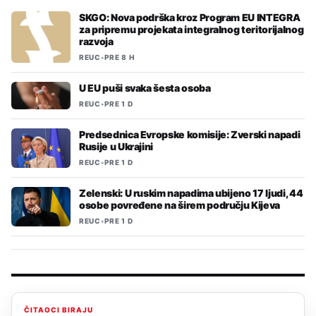
SKGO: Nova podrška kroz Program EU INTEGRA
za pripremu projekata integralnog teritorijalnog
razvoja
REUC
•
PRE 8 H
U EU puši svaka šesta osoba
REUC
•
PRE 1 D
Predsednica Evropske komisije: Zverski napadi
Rusije u Ukrajini
REUC
•
PRE 1 D
Zelenski: U ruskim napadima ubijeno 17 ljudi, 44
osobe povređene na širem području Kijeva
REUC
•
PRE 1 D
ČITAOCI BIRAJU