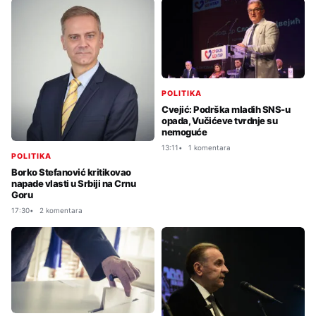
POLITIKA
Cvejić: Podrška mladih SNS-u
opada, Vučićeve tvrdnje su
nemoguće
13:11
1 komentara
POLITIKA
Borko Stefanović kritikovao
napade vlasti u Srbiji na Crnu
Goru
17:30
2 komentara