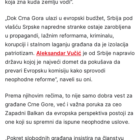
koja zna kuda zemlju vodi“.
„Dok Crna Gora ulazi u evropski budžet, Srbija pod
vlašću Srpske napredne stranke ostaje zarobljena
u propagandi, lažnim reformama, kriminalu,
korupciji i stalnom laganju građana da je izolacija
patriotizam.
Aleksandar Vučić
je od Srbije napravio
državu kojoj je najveći domet da pokušava da
prevari Evropsku komisiju kako sprovodi
neophodne reforme“, naveli su oni.
Prema njihovim rečima, to nije samo dobra vest za
građane Crne Gore, već i važna poruka za ceo
Zapadni Balkan da evropska perspektiva postoji za
one koji su spremni da ispune neophodne uslove.
„Pokret slobodnih građana insistira na članstvu