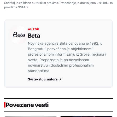
Sadržaj je zaštićen autorskim pravima. Prenošenje je dozvoljeno u skladu sa
pravilima SNM.rs.
AUTOR
Beta
Novinska agencija Beta osnovana je 1992. u
Beogradu i posvećena je objektivnom i
profesionalnom informisanju iz Srbije, regiona i
sveta. Prepoznata je po nezavisnom
novinarstvu i doslednim profesionalnim
standardima.
Svi tekstovi autora
Povezane vesti