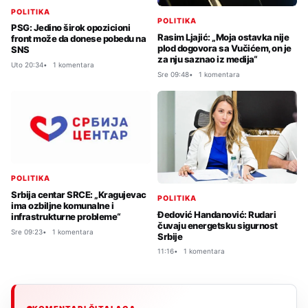
POLITIKA
POLITIKA
PSG: Jedino širok opozicioni
Rasim Ljajić: „Moja ostavka nije
front može da donese pobedu na
plod dogovora sa Vučićem, on je
SNS
za nju saznao iz medija“
Uto 20:34
1 komentara
Sre 09:48
1 komentara
POLITIKA
Srbija centar SRCE: „Kragujevac
POLITIKA
ima ozbiljne komunalne i
Đedović Handanović: Rudari
infrastrukturne probleme“
čuvaju energetsku sigurnost
Sre 09:23
1 komentara
Srbije
11:16
1 komentara