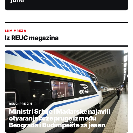
SNM MREŽA
Iz REUC magazina
REUC
•
PRE 2 H
Ministri Srbije i Mađarske najavili
otvaranje brze pruge između
Beograda i Budimpešte za jesen