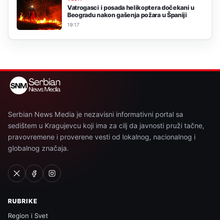
Vatrogasci i posada helikoptera dočekani u
Beogradu nakon gašenja požara u Španiji
19:17
Serbian News Media je nezavisni informativni portal sa
sedištem u Kragujevcu koji ima za cilj da javnosti pruži tačne,
pravovremene i proverene vesti od lokalnog, nacionalnog i
globalnog značaja.
RUBRIKE
Region i Svet