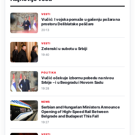
VESTI
Vučić: I vojska pomaže u gašenju požara na
prostoru Deliblatske peščare
20:13
VESTI
Zelenski u subotu u Srbiji
19:40
POLITIKA
Vučić očekuje izbornu pobedu na nivou
Srbije – i u Beogradu i Novom Sadu
19:28
NEWS
Serbian and Hungarian Ministers Announce
Opening of High-Speed Rail Between
Belgrade and Budapest This Fall
19:27
VESTI