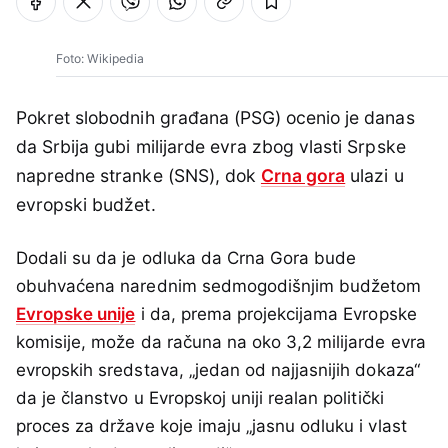
Foto: Wikipedia
Pokret slobodnih građana (PSG) ocenio je danas
da Srbija gubi milijarde evra zbog vlasti Srpske
napredne stranke (SNS), dok
Crna gora
ulazi u
evropski budžet.
Dodali su da je odluka da Crna Gora bude
obuhvaćena narednim sedmogodišnjim budžetom
Evropske unije
i da, prema projekcijama Evropske
komisije, može da računa na oko 3,2 milijarde evra
evropskih sredstava, „jedan od najjasnijih dokaza“
da je članstvo u Evropskoj uniji realan politički
proces za države koje imaju „jasnu odluku i vlast