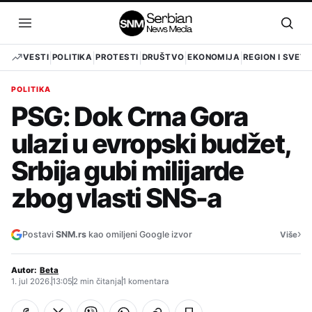
Pređi
na
Otvori
Otvo
sadržaj
meni
pret
VESTI
POLITIKA
PROTESTI
DRUŠTVO
EKONOMIJA
REGION I SVET
POLITIKA
PSG: Dok Crna Gora
ulazi u evropski budžet,
Srbija gubi milijarde
zbog vlasti SNS-a
›
Postavi
SNM.rs
kao omiljeni Google izvor
Više
Autor:
Beta
1. jul 2026.
13:05
2 min čitanja
1 komentara