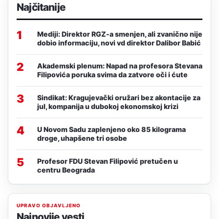
Najčitanije
1
Mediji: Direktor RGZ-a smenjen, ali zvanično nije
dobio informaciju, novi vd direktor Dalibor Babić
2
Akademski plenum: Napad na profesora Stevana
Filipovića poruka svima da zatvore oči i ćute
3
Sindikat: Kragujevački oružari bez akontacije za
jul, kompanija u dubokoj ekonomskoj krizi
4
U Novom Sadu zaplenjeno oko 85 kilograma
droge, uhapšene tri osobe
5
Profesor FDU Stevan Filipović pretučen u
centru Beograda
UPRAVO OBJAVLJENO
Najnovije vesti