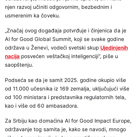
njen razvoj učiniti odgovornim, bezbednim i
usmerenim ka čoveku.
„Značaj ovog događaja potvrđuje i činjenica da je
AI for Good Global Summit, koji se svake godine
održava u Ženevi, vodeći svetski skup
Ujedinjenih
nacija
posvećen veštačkoj inteligenciji“, piše u
saopštenju.
Podseća se da je samit 2025. godine okupio više
od 11.000 učesnika iz 169 zemalja, uključujući više
od 100 ministara i predstavnika regulatornih tela,
kao i više od 60 ambasadora.
Za Srbiju kao domaćina AI for Good Impact Europe,
održavanje tog samita je, kako se navodi, mnogo