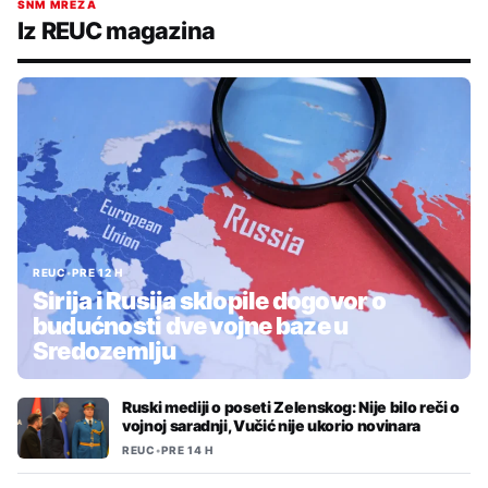
SNM MREŽA
Iz REUC magazina
REUC
•
PRE 12 H
Sirija i Rusija sklopile dogovor o
budućnosti dve vojne baze u
Sredozemlju
Ruski mediji o poseti Zelenskog: Nije bilo reči o
vojnoj saradnji, Vučić nije ukorio novinara
REUC
•
PRE 14 H