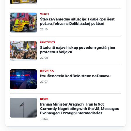
VESTI
Štab za vanredne situacije: I dalje gori šest
požara, fokus na Deliblatskoj peščari
22:10
PROTESTI
Studenti najavili skup povodom godišnjice
protesta u Valjevu
22:09
HRONIKA
Izvučeno telo kod Bele stene na Dunavu
22:07
NEWS
Iranian Minister Araghchi: Iran Is Not
Currently Negotiating with the US, Messages
Exchanged Through Intermediaries
18:53