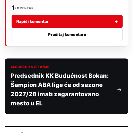
1
KOMENTAR
Napiši komentar
→
Pročitaj komentare
SLEDEĆE ZA ČITANJE
Predsednik KK Budućnost Bokan:
Šampion ABA lige će od sezone
2027/28 imati zagarantovano
mesto u EL