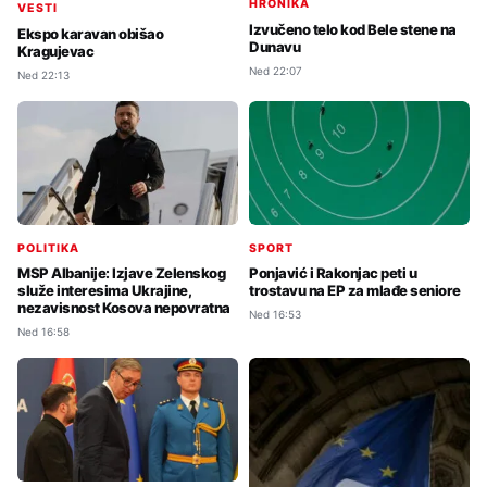
HRONIKA
VESTI
Izvučeno telo kod Bele stene na
Ekspo karavan obišao
Dunavu
Kragujevac
Ned 22:07
Ned 22:13
POLITIKA
SPORT
MSP Albanije: Izjave Zelenskog
Ponjavić i Rakonjac peti u
služe interesima Ukrajine,
trostavu na EP za mlađe seniore
nezavisnost Kosova nepovratna
Ned 16:53
Ned 16:58