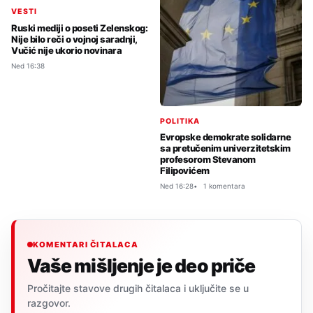
VESTI
Ruski mediji o poseti Zelenskog:
Nije bilo reči o vojnoj saradnji,
Vučić nije ukorio novinara
Ned 16:38
POLITIKA
Evropske demokrate solidarne
sa pretučenim univerzitetskim
profesorom Stevanom
Filipovićem
Ned 16:28
1 komentara
KOMENTARI ČITALACA
Vaše mišljenje je deo priče
Pročitajte stavove drugih čitalaca i uključite se u
razgovor.