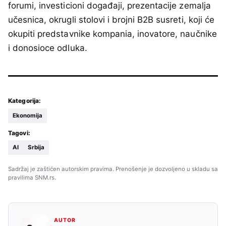
forumi, investicioni događaji, prezentacije zemalja
učesnica, okrugli stolovi i brojni B2B susreti, koji će
okupiti predstavnike kompania, inovatore, naučnike
i donosioce odluka.
Kategorija:
Ekonomija
Tagovi:
AI
Srbija
Sadržaj je zaštićen autorskim pravima. Prenošenje je dozvoljeno u skladu sa
pravilima SNM.rs.
AUTOR