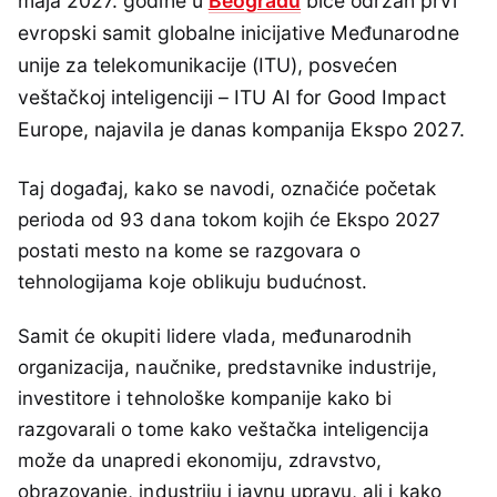
maja 2027. godine u
Beogradu
biće održan prvi
evropski samit globalne inicijative Međunarodne
unije za telekomunikacije (ITU), posvećen
veštačkoj inteligenciji – ITU AI for Good Impact
Europe, najavila je danas kompanija Ekspo 2027.
Taj događaj, kako se navodi, označiće početak
perioda od 93 dana tokom kojih će Ekspo 2027
postati mesto na kome se razgovara o
tehnologijama koje oblikuju budućnost.
Samit će okupiti lidere vlada, međunarodnih
organizacija, naučnike, predstavnike industrije,
investitore i tehnološke kompanije kako bi
razgovarali o tome kako veštačka inteligencija
može da unapredi ekonomiju, zdravstvo,
obrazovanje, industriju i javnu upravu, ali i kako