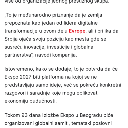
više od organizacije jednog prestižnog skupa.
„To je međunarodno priznanje da je zemlja
prepoznata kao jedan od lidera digitalne
transformacije u ovom delu
Evrope
, ali i prilika da
Srbija ojača svoju poziciju kao mesta gde se
susreću inovacije, investicije i globalna
partnerstva“, navodi kompanija.
Istovremeno, kako se dodaje, to je potvrda da će
Ekspo 2027 biti platforma na kojoj se ne
predstavljaju samo ideje, već se pokreću konkretni
razgovori i saradnje koje mogu oblikovati
ekonomiju budućnosti.
Tokom 93 dana izložbe Ekspo u Beogradu biće
organizovani globalni samiti, tematski poslovni