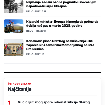
Najmanje sedam osoba poginulo u noćašnjim
napadima Rusije i Ukrajine
REUC
•
PRE 16 H
Kiparski ministar: Evropa bi mogla da počne da
dobija naš gas u martu 2028. godine
REUC
•
PRE 20 H
Konaković pisao UN zbog saslušavanja u RS
zaposlenih i saradnika Memorijalnog centra
Srebrenica
REUC
•
PRE 1 D
ČITAOCI BIRAJU
Najčitanije
1
Vučić ljut zbog spore rekonstrukcije Starog