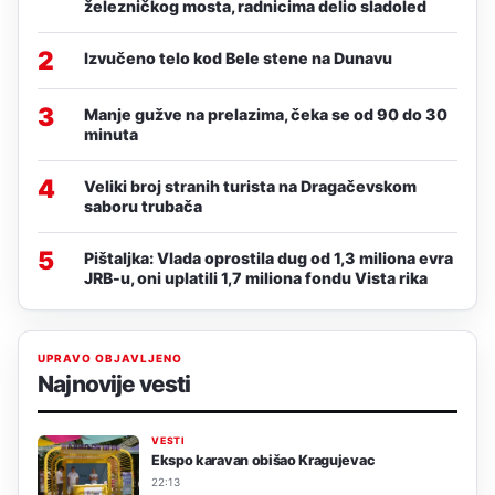
železničkog mosta, radnicima delio sladoled
2
Izvučeno telo kod Bele stene na Dunavu
3
Manje gužve na prelazima, čeka se od 90 do 30
minuta
4
Veliki broj stranih turista na Dragačevskom
saboru trubača
5
Pištaljka: Vlada oprostila dug od 1,3 miliona evra
JRB-u, oni uplatili 1,7 miliona fondu Vista rika
UPRAVO OBJAVLJENO
Najnovije vesti
VESTI
Ekspo karavan obišao Kragujevac
22:13