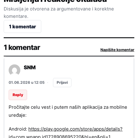
Diskusija je otvorena za argumentovane i korektne
komentare.
1 komentar
1 komentar
Napišite komentar
SNM
Prijavi
01.06.2026 u 12:05
·
Reply
Pročitajte celu vest i putem naših aplikacija za mobilne
uređaje:
Android:
https://play.google.com/store/apps/details?
id=com.wnapp.id1728908695220&hl=en&pli=1