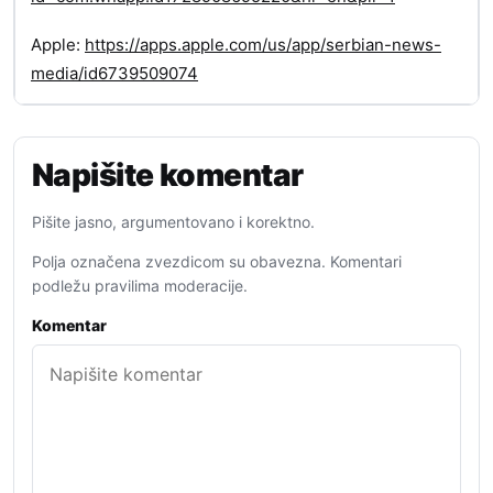
Apple:
https://apps.apple.com/us/app/serbian-news-
media/id6739509074
Napišite komentar
Pišite jasno, argumentovano i korektno.
Polja označena zvezdicom su obavezna. Komentari
podležu pravilima moderacije.
Komentar