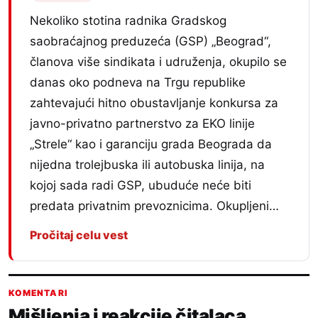
Nekoliko stotina radnika Gradskog
saobraćajnog preduzeća (GSP) „Beograd“,
članova više sindikata i udruženja, okupilo se
danas oko podneva na Trgu republike
zahtevajući hitno obustavljanje konkursa za
javno-privatno partnerstvo za EKO linije
„Strele“ kao i garanciju grada Beograda da
nijedna trolejbuska ili autobuska linija, na
kojoj sada radi GSP, ubuduće neće biti
predata privatnim prevoznicima. Okupljeni…
Pročitaj celu vest
KOMENTARI
Mišljenja i reakcije čitalaca