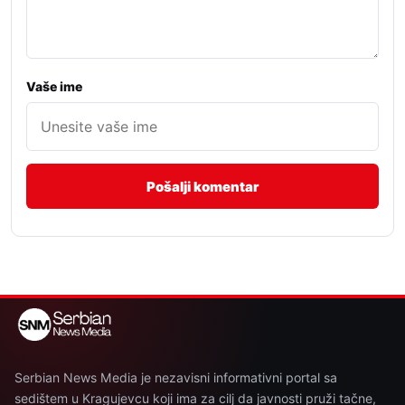
Vaše ime
Serbian News Media je nezavisni informativni portal sa
sedištem u Kragujevcu koji ima za cilj da javnosti pruži tačne,