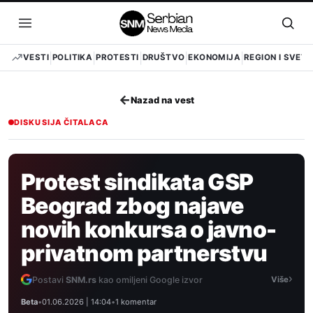
Pređi
na
Otvori
Otvo
sadržaj
meni
pret
VESTI
POLITIKA
PROTESTI
DRUŠTVO
EKONOMIJA
REGION I SVET
←
Nazad na vest
DISKUSIJA ČITALACA
Protest sindikata GSP
Beograd zbog najave
novih konkursa o javno-
privatnom partnerstvu
›
Postavi
SNM.rs
kao omiljeni Google izvor
Više
Beta
•
01.06.2026 | 14:04
•
1 komentar