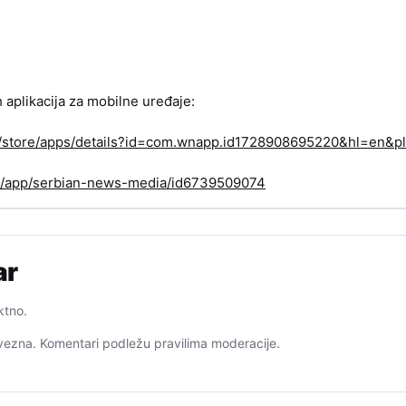
h aplikacija za mobilne uređaje:
om/store/apps/details?id=com.wnapp.id1728908695220&hl=en&pl
us/app/serbian-news-media/id6739509074
ar
ktno.
ezna. Komentari podležu pravilima moderacije.