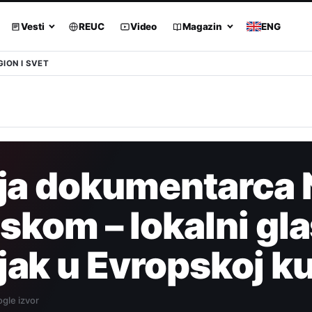
Vesti
REUC
Video
Magazin
ENG
GION I SVET
ija dokumentarca 
iskom – lokalni gla
ak u Evropskoj ku
gle izvor