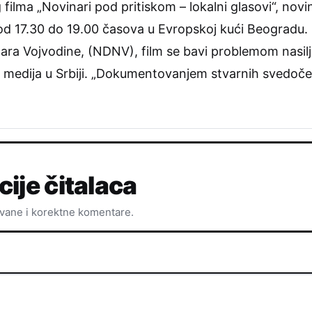
filma „Novinari pod pritiskom – lokalni glasovi“, nov
 od 17.30 do 19.00 časova u Evropskoj kući Beogradu. 
ra Vojvodine, (NDNV), film se bavi problemom nasilja,
h medija u Srbiji. „Dokumentovanjem stvarnih svedoče
cije čitalaca
ovane i korektne komentare.