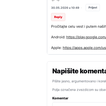
Prijavi
30.05.2026 u 10:49
·
Reply
Pročitajte celu vest i putem naši
Android:
https://play.google.c
Apple:
https://apps.apple.com/
Napišite koment
Pišite jasno, argumentovano i kore
Polja označena zvezdicom su obav
Komentar