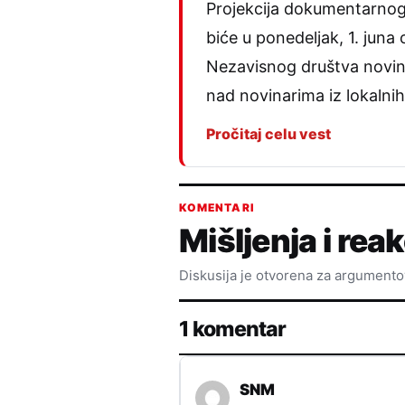
Projekcija dokumentarnog 
biće u ponedeljak, 1. juna
Nezavisnog društva novina
nad novinarima iz lokalni
Pročitaj celu vest
KOMENTARI
Mišljenja i reak
Diskusija je otvorena za argument
1 komentar
SNM