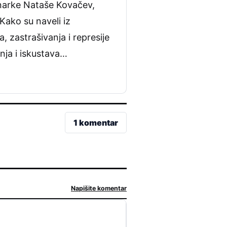
inarke Nataše Kovačev,
Kako su naveli iz
 zastrašivanja i represije
nja i iskustava…
1 komentar
Napišite komentar