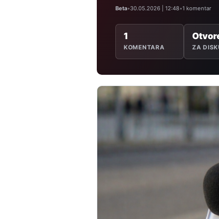
Beta
•
30.05.2026 | 12:48
•
1 komentar
1
Otvor
KOMENTARA
ZA DISK