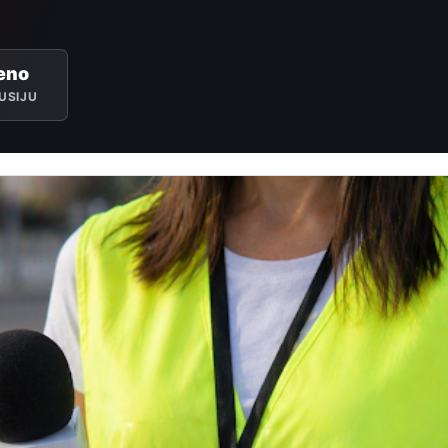
eno
USIJU