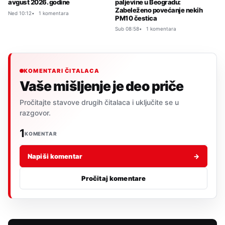
paljevine u Beogradu:
avgust 2026. godine
Zabeleženo povećanje nekih
Ned 10:12
1 komentara
PM10 čestica
Sub 08:58
1 komentara
KOMENTARI ČITALACA
Vaše mišljenje je deo priče
Pročitajte stavove drugih čitalaca i uključite se u
razgovor.
1
KOMENTAR
Napiši komentar
→
Pročitaj komentare