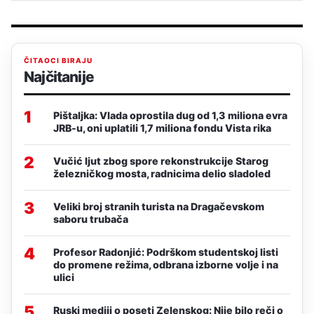
ČITAOCI BIRAJU
Najčitanije
1
Pištaljka: Vlada oprostila dug od 1,3 miliona evra
JRB-u, oni uplatili 1,7 miliona fondu Vista rika
2
Vučić ljut zbog spore rekonstrukcije Starog
železničkog mosta, radnicima delio sladoled
3
Veliki broj stranih turista na Dragačevskom
saboru trubača
4
Profesor Radonjić: Podrškom studentskoj listi
do promene režima, odbrana izborne volje i na
ulici
5
Ruski mediji o poseti Zelenskog: Nije bilo reči o