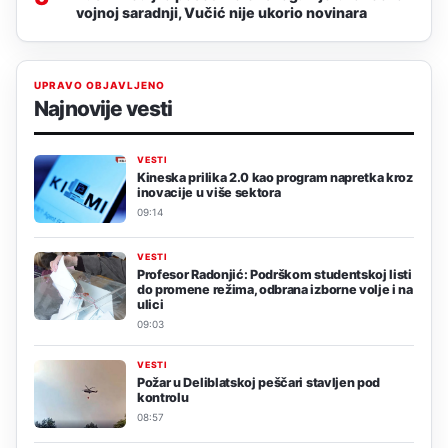
vojnoj saradnji, Vučić nije ukorio novinara
UPRAVO OBJAVLJENO
Najnovije vesti
VESTI
Kineska prilika 2.0 kao program napretka kroz
inovacije u više sektora
09:14
VESTI
Profesor Radonjić: Podrškom studentskoj listi
do promene režima, odbrana izborne volje i na
ulici
09:03
VESTI
Požar u Deliblatskoj peščari stavljen pod
kontrolu
08:57