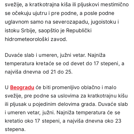
svežije, a kratkotrajna kiša ili pljuskovi mestimično
se očekuju ujutru i pre podne, a posle podne
uglavnom samo na severozapadu, jugoistoku i
istoku Srbije, saopštio je Republički
hidrometeorološki zavod.
Duvaće slab i umeren, južni vetar. Najniža
temperatura kretaće se od devet do 17 stepeni, a
najviša dnevna od 21 do 25.
U
Beogradu
će biti promenljivo oblačno i malo
svežije, pre podne sa uslovima za kratkotrajnu kišu
ili pljusak u pojedinim delovima grada. Duvaće slab
i umeren vetar, južni. Najniža temperatura će se
kretatio oko 17 stepeni, a najviša dnevna oko 23
stepena.