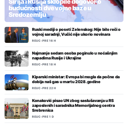
Sirija i Rusija sklopile dogovor o
budućnosti dve vojne baze u
Sredozemlju
Ruski mediji o poseti Zelenskog: Nije bilo reči o
vojnoj saradnji, Vučić nije ukorio novinara
REUC
•
PRE 16 H
Najmanje sedam osoba poginulo u noćašnjim
napadima Rusije i Ukrajine
REUC
•
PRE 18 H
Kiparski ministar: Evropa bi mogla da počne da
dobija naš gas u martu 2028. godine
REUC
•
PRE 22 H
Konaković pisao UN zbog saslušavanja u RS
zaposlenih i saradnika Memorijalnog centra
Srebrenica
REUC
•
PRE 1 D