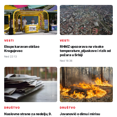
VESTI
VESTI
Ekspo karavan obišao
RHMZ upozorava na visoke
Kragujevac
temperature, pljuskove i rizik od
požara u Srbiji
Ned 22:13
Ned 16:36
DRUŠTVO
DRUŠTVO
Jovanović o dimu i mirisu
Naslovne strane za nedelju, 9.