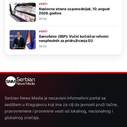
VESTI
Naslovne strane za ponedeljak, 10. avgust
2026. godine
08:56
VESTI
Samofalov (SSP): Vučić kočničar reformi
neophodnih za pridruživanje EU
08:54
Serbian News Media je nezavisni informativni portal sa
sedištem u Kragujevcu koji ima za cilj da javnosti pruži tačne,
pravovremene i proverene vesti od lokalnog, nacionalnog i
globalnog značaja.