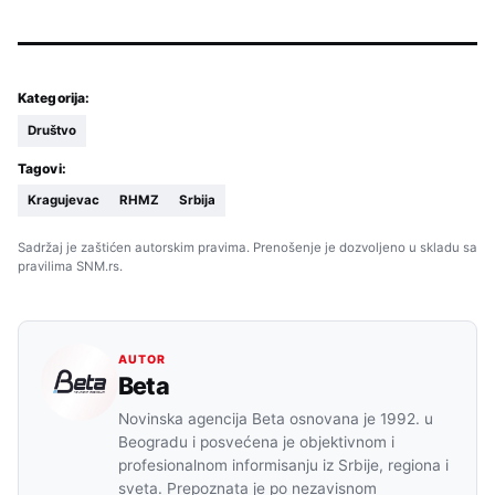
Kategorija:
Društvo
Tagovi:
Kragujevac
RHMZ
Srbija
Sadržaj je zaštićen autorskim pravima. Prenošenje je dozvoljeno u skladu sa
pravilima SNM.rs.
AUTOR
Beta
Novinska agencija Beta osnovana je 1992. u
Beogradu i posvećena je objektivnom i
profesionalnom informisanju iz Srbije, regiona i
sveta. Prepoznata je po nezavisnom