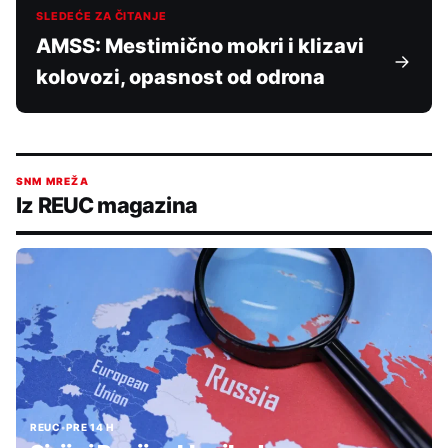
SLEDEĆE ZA ČITANJE
AMSS: Mestimično mokri i klizavi
kolovozi, opasnost od odrona
SNM MREŽA
Iz REUC magazina
REUC
•
PRE 14 H