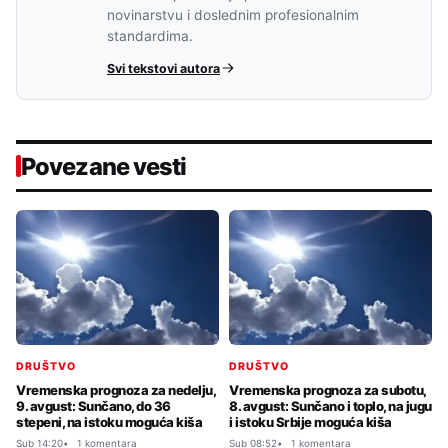
novinarstvu i doslednim profesionalnim
standardima.
Svi tekstovi autora
Povezane vesti
DRUŠTVO
DRUŠTVO
Vremenska prognoza za nedelju,
Vremenska prognoza za subotu,
9. avgust: Sunčano, do 36
8. avgust: Sunčano i toplo, na jugu
stepeni, na istoku moguća kiša
i istoku Srbije moguća kiša
Sub 14:20
1 komentara
Sub 08:52
1 komentara