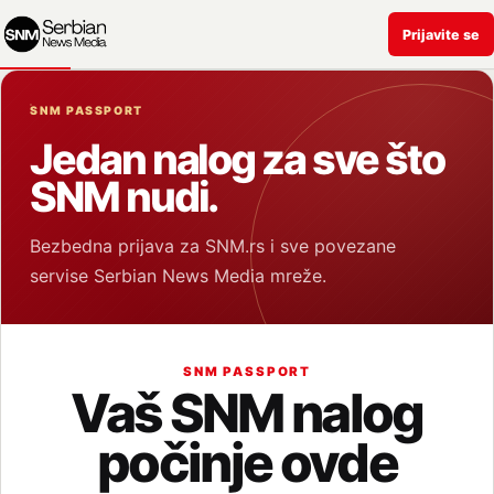
Prijavite se
SNM PASSPORT
Jedan nalog za sve što
SNM nudi.
Bezbedna prijava za SNM.rs i sve povezane
servise Serbian News Media mreže.
SNM PASSPORT
Vaš SNM nalog
počinje ovde