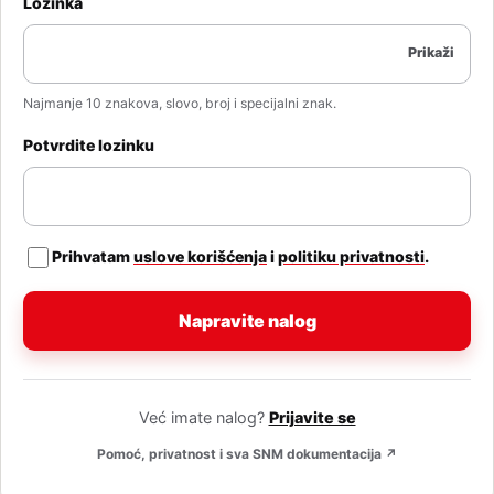
Lozinka
Prikaži
Najmanje 10 znakova, slovo, broj i specijalni znak.
Potvrdite lozinku
Prihvatam
uslove korišćenja
i
politiku privatnosti
.
Napravite nalog
Već imate nalog?
Prijavite se
Pomoć, privatnost i sva SNM dokumentacija
↗