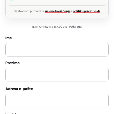
Nastavkom prihvatate
uslove korišćenja
i
politiku privatnosti
.
ILI NAPRAVITE NALOG E-POŠTOM
Ime
Prezime
Adresa e-pošte