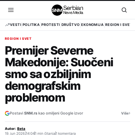
Pređi
na
Otvori
Otvo
sadržaj
meni
pret
VESTI
POLITIKA
PROTESTI
DRUŠTVO
EKONOMIJA
REGION I SVET
REGION I SVET
Premijer Severne
Makedonije: Suočeni
smo sa ozbiljnim
demografskim
problemom
›
Postavi
SNM.rs
kao omiljeni Google izvor
Više
Autor:
Beta
19. jun 2026.
14:04
1 min čitanja
1 komentara