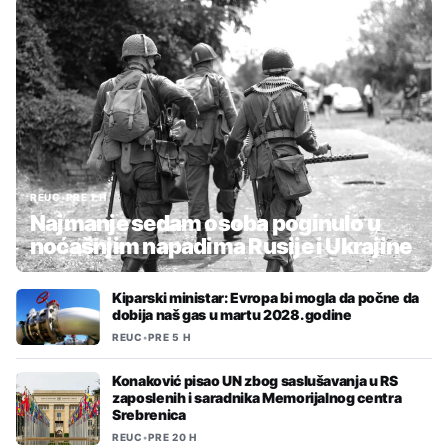
REUC
•
PRE 1 H
Najmanje sedam osoba poginulo u
noćašnjim napadima Rusije i Ukrajine
Kiparski ministar: Evropa bi mogla da počne da
dobija naš gas u martu 2028. godine
REUC
•
PRE 5 H
Konaković pisao UN zbog saslušavanja u RS
zaposlenih i saradnika Memorijalnog centra
Srebrenica
REUC
•
PRE 20 H