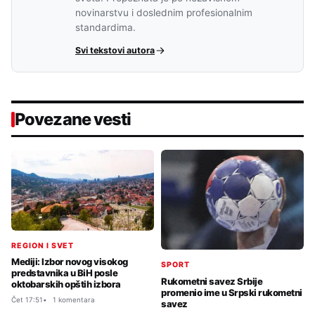
novinarstvu i doslednim profesionalnim
standardima.
Svi tekstovi autora
Povezane vesti
REGION I SVET
Mediji: Izbor novog visokog
SPORT
predstavnika u BiH posle
Rukometni savez Srbije
oktobarskih opštih izbora
promenio ime u Srpski rukometni
Čet 17:51
1 komentara
savez