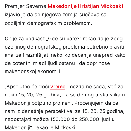
Premijer Severne
Makedonije Hristijan Mickoski
izjavio je da se njegova zemlja suočava sa
ozbiljnim demografskim problemom.
On je za podkast „Gde su pare?“ rekao da je zbog
ozbiljnog demografskog problema potrebno praviti
analize i razmišljati nekoliko decenija unapred kako
da potentni mladi ljudi ostanu i da doprinose
makedonskoj ekonomiji.
„Apsolutno će doći
vreme
, možda ne sada, već za
nekih 15, 20, 25 godina, da se demografska slika u
Makedoniji potpuno promeni. Procenjujem da će
nam iz današnje perspektive, za 15, 20, 25 godina,
nedostajati možda 150.000 do 250.000 ljudi u
Makedoniji“, rekao je Mickoski.