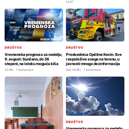
14:47
DRUŠTVO
DRUŠTVO
Vremenska prognoza za nedelju,
Predsednica Opštine Kovin: Sve
9. avgust: Sunčano, do 36
raspoložive snage na terenu, u
stepeni, na istoku moguća kiša
javnosti mnogo dezinformacija
10:08
1 komentara
Sub 19:45
1 komentara
DRUŠTVO
Vremenska prognoza za nedelju,