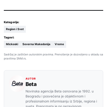
Kategorija:
Region i Svet
Tagovi:
Mickoski
Severna Makedonija
Vreme
Sadržaj je zaštićen autorskim pravima. Prenošenje je dozvoljeno u skladu sa
pravilima SNM.rs.
AUTOR
Beta
Novinska agencija Beta osnovana je 1992. u
Beogradu i posvećena je objektivnom i
profesionalnom informisanju iz Srbije, regiona i
sveta. Prepoznata je po nezavisnom