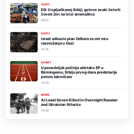
VESTI
DS: U opljačkanoj Srbiji, gotovo svaki četvrti
čovek živi na ivici siromaštva
16:07
VESTI
Izrael odbacio plan Odbora za mir oko
razoružanja u Gazi
15:18
SPORT
U ponedeljak počinje atletsko EP u
Birmingemu, Srbiju prvog dana predstavlja
petoro takmičara
14:50
NEWS
At Least Seven Killed in Overnight Russian
and Ukrainian Attacks
14:49