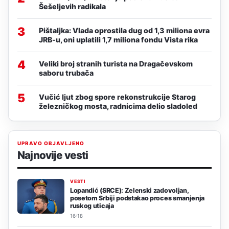
Šešeljevih radikala
3
Pištaljka: Vlada oprostila dug od 1,3 miliona evra
JRB-u, oni uplatili 1,7 miliona fondu Vista rika
4
Veliki broj stranih turista na Dragačevskom
saboru trubača
5
Vučić ljut zbog spore rekonstrukcije Starog
železničkog mosta, radnicima delio sladoled
UPRAVO OBJAVLJENO
Najnovije vesti
VESTI
Lopandić (SRCE): Zelenski zadovoljan,
posetom Srbiji podstakao proces smanjenja
ruskog uticaja
16:18