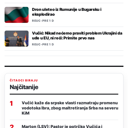
Dron uleteo iz Rumunije u Bugarsku i
eksplodirao
REUC
•
PRE 1 D
Vučić: Nikad nećemo praviti problem Ukrajini da
uđe u EU, ni reći: Primite prvo nas
REUC
•
PRE 1 D
ČITAOCI BIRAJU
Najčitanije
1
Vučić kaže da srpske vlasti razmatraju promenu
vodotoka Ibra, zbog maltretiranja Srba na severu
KiM
2
Marton (LSV): Pastor je potrčko Vučića i