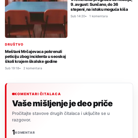
9. avgust: Sunčano, do 36
stepeni, na istoku moguća kiša
Sub 14:20
1 komentara
DRUŠTVO
Meštani Mrčajevaca pokrenuli
peticiju zbog incidenta u seoskoj
školi krajem školske godine
Sub 19:18
2 komentara
KOMENTARI ČITALACA
Vaše mišljenje je deo priče
Pročitajte stavove drugih čitalaca i uključite se u
razgovor.
1
KOMENTAR