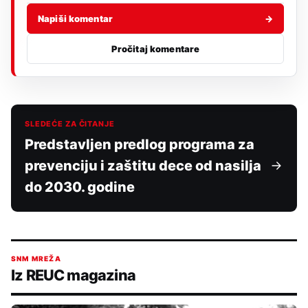
Napiši komentar
→
Pročitaj komentare
SLEDEĆE ZA ČITANJE
Predstavljen predlog programa za
prevenciju i zaštitu dece od nasilja
do 2030. godine
SNM MREŽA
Iz REUC magazina