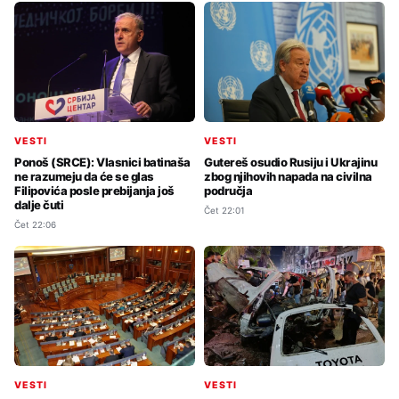
VESTI
VESTI
Ponoš (SRCE): Vlasnici batinaša
Gutereš osudio Rusiju i Ukrajinu
ne razumeju da će se glas
zbog njihovih napada na civilna
Filipovića posle prebijanja još
područja
dalje čuti
Čet 22:01
Čet 22:06
VESTI
VESTI