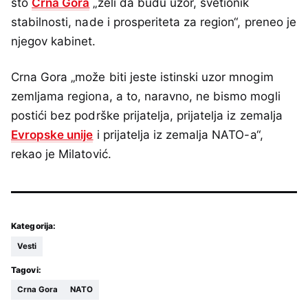
što
Crna Gora
„želi da budu uzor, svetionik
stabilnosti, nade i prosperiteta za region“, preneo je
njegov kabinet.
Crna Gora „može biti jeste istinski uzor mnogim
zemljama regiona, a to, naravno, ne bismo mogli
postići bez podrške prijatelja, prijatelja iz zemalja
Evropske unije
i prijatelja iz zemalja NATO-a“,
rekao je Milatović.
Kategorija:
Vesti
Tagovi:
Crna Gora
NATO