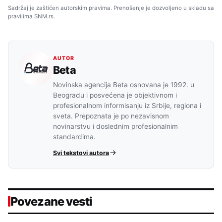
Sadržaj je zaštićen autorskim pravima. Prenošenje je dozvoljeno u skladu sa
pravilima SNM.rs.
AUTOR
Beta
Novinska agencija Beta osnovana je 1992. u
Beogradu i posvećena je objektivnom i
profesionalnom informisanju iz Srbije, regiona i
sveta. Prepoznata je po nezavisnom
novinarstvu i doslednim profesionalnim
standardima.
Svi tekstovi autora
Povezane vesti