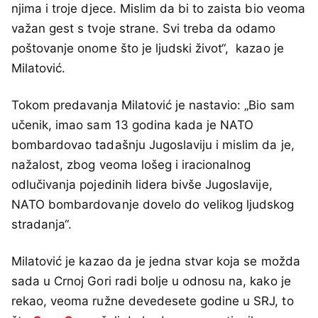
njima i troje djece. Mislim da bi to zaista bio veoma
važan gest s tvoje strane. Svi treba da odamo
poštovanje onome što je ljudski život“, kazao je
Milatović.
Tokom predavanja Milatović je nastavio: „Bio sam
učenik, imao sam 13 godina kada je NATO
bombardovao tadašnju Jugoslaviju i mislim da je,
nažalost, zbog veoma lošeg i iracionalnog
odlučivanja pojedinih lidera bivše Jugoslavije,
NATO bombardovanje dovelo do velikog ljudskog
stradanja“.
Milatović je kazao da je jedna stvar koja se možda
sada u Crnoj Gori radi bolje u odnosu na, kako je
rekao, veoma ružne devedesete godine u SRJ, to