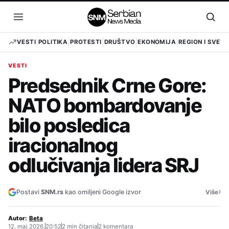
Pređi
na
Otvori
Otvo
sadržaj
meni
pret
VESTI
POLITIKA
PROTESTI
DRUŠTVO
EKONOMIJA
REGION I SVET
VESTI
Predsednik Crne Gore:
NATO bombardovanje
bilo posledica
iracionalnog
odlučivanja lidera SRJ
›
Postavi
SNM.rs
kao omiljeni Google izvor
Više
Autor:
Beta
12. maj 2026.
20:52
2 min čitanja
2 komentara