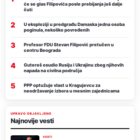
će se glas Filipovića posle prebijanja još dalje
čuti
2
U eksploziji u predgrađu Damaska jedna osoba
poginula, nekoliko povređenih
3
Profesor FDU Stevan Filipović pretučen u
centru Beograda
4
Gutereš osudio Rusiju i Ukrajinu zbog njihovih
napada na civilna područja
5
PPP optužuje vlast u Kragujevcu za
neodržavanje izbora u mesnim zajednicama
UPRAVO OBJAVLJENO
Najnovije vesti
VESTI