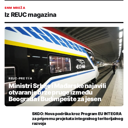
SNM MREŽA
Iz REUC magazina
REUC
•
PRE 11 H
Ministri Srbije i Mađarske najavili
otvaranje brze pruge između
Beograda i Budimpešte za jesen
SKGO: Nova podrška kroz Program EU INTEGRA
za pripremu projekata integralnog teritorijalnog
razvoja