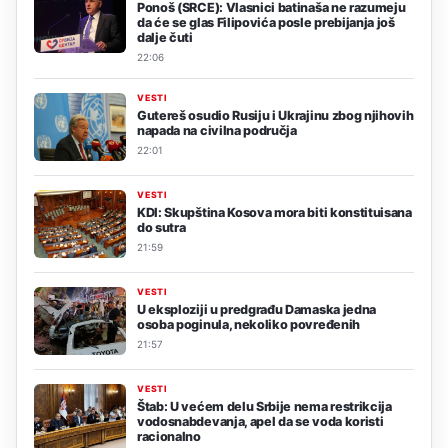
Ponoš (SRCE): Vlasnici batinaša ne razumeju
da će se glas Filipovića posle prebijanja još
dalje čuti
22:06
VESTI
Gutereš osudio Rusiju i Ukrajinu zbog njihovih
napada na civilna područja
22:01
VESTI
KDI: Skupština Kosova mora biti konstituisana
do sutra
21:59
VESTI
U eksploziji u predgrađu Damaska jedna
osoba poginula, nekoliko povređenih
21:57
VESTI
Štab: U većem delu Srbije nema restrikcija
vodosnabdevanja, apel da se voda koristi
racionalno