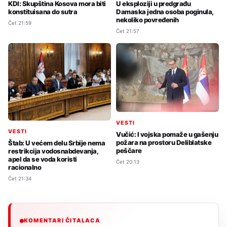
KDI: Skupština Kosova mora biti
U eksploziji u predgrađu
konstituisana do sutra
Damaska jedna osoba poginula,
nekoliko povređenih
Čet 21:59
Čet 21:57
VESTI
VESTI
Vučić: I vojska pomaže u gašenju
požara na prostoru Deliblatske
Štab: U većem delu Srbije nema
peščare
restrikcija vodosnabdevanja,
apel da se voda koristi
Čet 20:13
racionalno
Čet 21:34
KOMENTARI ČITALACA