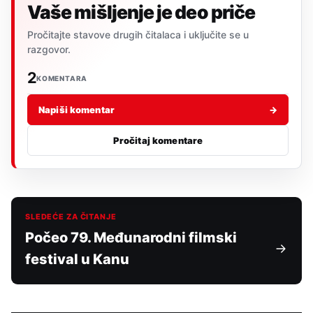
Vaše mišljenje je deo priče
Pročitajte stavove drugih čitalaca i uključite se u
razgovor.
2
KOMENTARA
Napiši komentar
→
Pročitaj komentare
SLEDEĆE ZA ČITANJE
Počeo 79. Međunarodni filmski
festival u Kanu