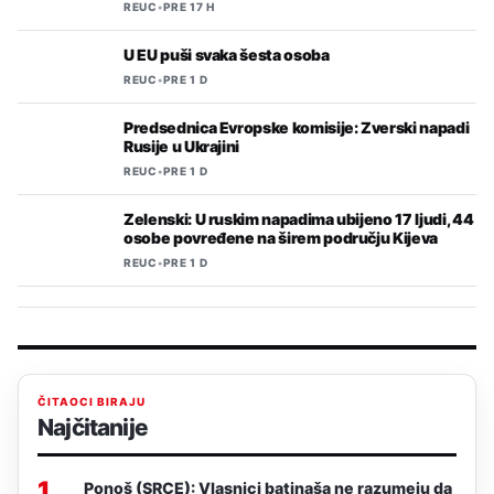
REUC
•
PRE 17 H
U EU puši svaka šesta osoba
REUC
•
PRE 1 D
Predsednica Evropske komisije: Zverski napadi
Rusije u Ukrajini
REUC
•
PRE 1 D
Zelenski: U ruskim napadima ubijeno 17 ljudi, 44
osobe povređene na širem području Kijeva
REUC
•
PRE 1 D
ČITAOCI BIRAJU
Najčitanije
1
Ponoš (SRCE): Vlasnici batinaša ne razumeju da