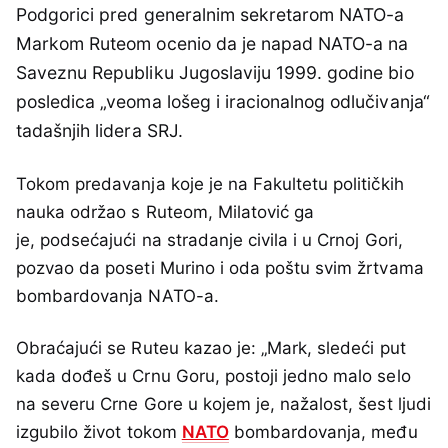
Podgorici pred generalnim sekretarom NATO-a
Markom Ruteom ocenio da je napad NATO-a na
Saveznu Republiku Jugoslaviju 1999. godine bio
posledica „veoma lošeg i iracionalnog odlučivanja“
tadašnjih lidera SRJ.
Tokom predavanja koje je na Fakultetu političkih
nauka održao s Ruteom, Milatović ga
je, podsećajući na stradanje civila i u Crnoj Gori,
pozvao da poseti Murino i oda poštu svim žrtvama
bombardovanja NATO-a.
Obraćajući se Ruteu kazao je: „Mark, sledeći put
kada dođeš u Crnu Goru, postoji jedno malo selo
na severu Crne Gore u kojem je, nažalost, šest ljudi
izgubilo život tokom
NATO
bombardovanja, među