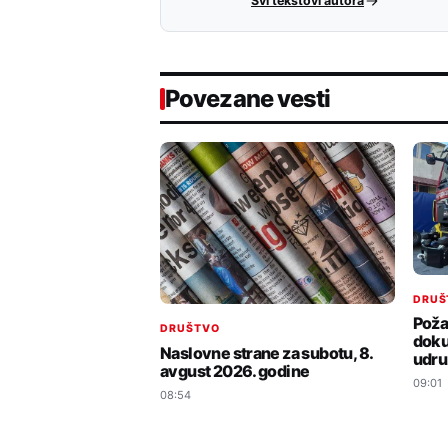
Svi tekstovi autora
Povezane vesti
DRUŠ
Požar
DRUŠTVO
doku
Naslovne strane za subotu, 8.
udru
avgust 2026. godine
09:01
08:54