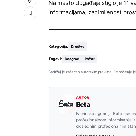
Na mesto događaja stiglo je 11 va
informacijama, zadimljenost prost
Kategorija:
Društvo
Tagovi:
Beograd
Požar
Sadržaj je zaštićen autorskim pravima. Prenošenje je
AUTOR
Beta
Novinska agencija Beta osnova
profesionalnom informisanju iz
doslednim profesionalnim sta