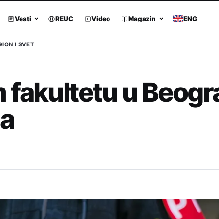
Vesti
REUC
Video
Magazin
ENG
GION I SVET
 fakultetu u Beogr
da