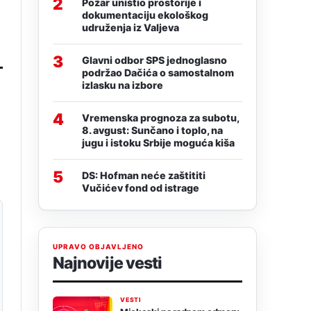
2
Požar uništio prostorije i
dokumentaciju ekološkog
udruženja iz Valjeva
3
Glavni odbor SPS jednoglasno
podržao Dačića o samostalnom
izlasku na izbore
4
Vremenska prognoza za subotu,
8. avgust: Sunčano i toplo, na
jugu i istoku Srbije moguća kiša
5
DS: Hofman neće zaštititi
Vučićev fond od istrage
UPRAVO OBJAVLJENO
Najnovije vesti
VESTI