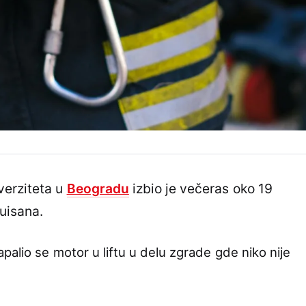
verziteta u
Beogradu
izbio je večeras oko 19
uisana.
alio se motor u liftu u delu zgrade gde niko nije