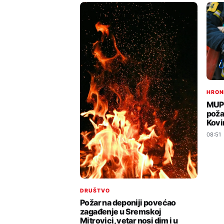
HRON
MUP:
poža
Kovi
08:51
DRUŠTVO
Požar na deponiji povećao
zagađenje u Sremskoj
Mitrovici, vetar nosi dim i u