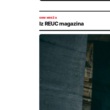
SNM MREŽA
Iz REUC magazina