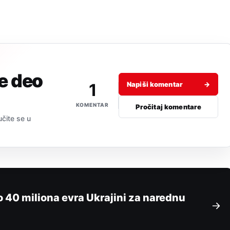
je deo
1
Napiši komentar
→
KOMENTAR
Pročitaj komentare
učite se u
 40 miliona evra Ukrajini za narednu