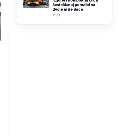
izgorela kompletna kuća
šestočlanoj porodici sa
dvoje male dece
11:08