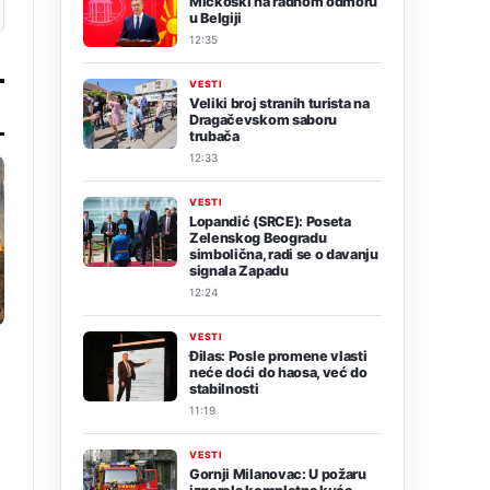
Mickoski na radnom odmoru
u Belgiji
12:35
VESTI
Veliki broj stranih turista na
Dragačevskom saboru
trubača
12:33
VESTI
Lopandić (SRCE): Poseta
Zelenskog Beogradu
simbolična, radi se o davanju
signala Zapadu
12:24
VESTI
Đilas: Posle promene vlasti
neće doći do haosa, već do
stabilnosti
11:19
VESTI
Gornji Milanovac: U požaru