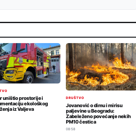
TVO
 uništio prostorije i
DRUŠTVO
mentaciju ekološkog
Jovanović o dimu i mirisu
ženja iz Valjeva
paljevine u Beogradu:
Zabeleženo povećanje nekih
PM10 čestica
08:58