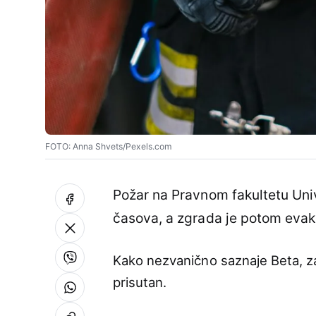
FOTO: Anna Shvets/Pexels.com
Požar na Pravnom fakultetu Uni
časova, a zgrada je potom evak
Kako nezvanično saznaje Beta, zap
prisutan.