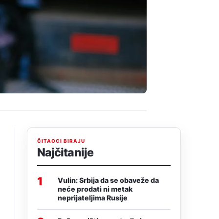
ČITAOCI BIRAJU
Najčitanije
1
Vulin: Srbija da se obaveže da
neće prodati ni metak
neprijateljima Rusije