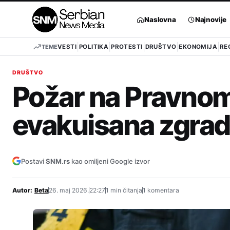
Pređi
na
Naslovna
Najnovije
sadržaj
TEME
VESTI
POLITIKA
PROTESTI
DRUŠTVO
EKONOMIJA
RE
DRUŠTVO
Požar na Pravnom
evakuisana zgra
Postavi
SNM.rs
kao omiljeni Google izvor
Autor:
Beta
26. maj 2026.
22:27
1 min čitanja
1 komentara