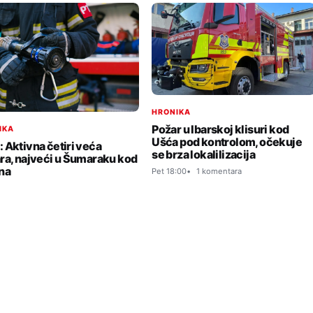
HRONIKA
Požar u Ibarskoj klisuri kod
IKA
Ušća pod kontrolom, očekuje
 Aktivna četiri veća
se brza lokalilizacija
ra, najveći u Šumaraku kod
na
Pet 18:00
1 komentara