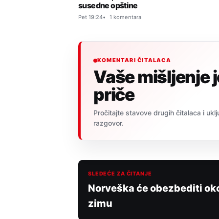
susedne opštine
Pet 19:24
1 komentara
KOMENTARI ČITALACA
Vaše mišljenje 
priče
Pročitajte stavove drugih čitalaca i uklj
razgovor.
SLEDEĆE ZA ČITANJE
Norveška će obezbediti oko
zimu