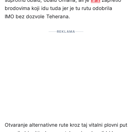
suprotnu obalu, obalu Omana, ali je
Iran
zapretio
brodovima koji idu tuda jer je tu rutu odobrila
IMO bez dozvole Teherana.
REKLAMA
Otvaranje alternativne rute kroz taj vitalni plovni put