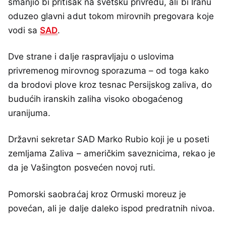
smanjio bi pritisak na svetsku privredu, ali bi Iranu
oduzeo glavni adut tokom mirovnih pregovara koje
vodi sa
SAD
.
Dve strane i dalje raspravljaju o uslovima
privremenog mirovnog sporazuma – od toga kako
da brodovi plove kroz tesnac Persijskog zaliva, do
budućih iranskih zaliha visoko obogaćenog
uranijuma.
Državni sekretar SAD Marko Rubio koji je u poseti
zemljama Zaliva – američkim saveznicima, rekao je
da je Vašington posvećen novoj ruti.
Pomorski saobraćaj kroz Ormuski moreuz je
povećan, ali je dalje daleko ispod predratnih nivoa.