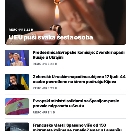
REUC
•
PRE 22 H
U EU puši svaka šesta osoba
Predsednica Evropske komisije: Zverski napadi
Rusije u Ukrajini
REUC
•
PRE 22 H
Zelenski: U ruskim napadima ubijeno 17 ljudi, 44
osobe povređene na širem području Kijeva
REUC
•
PRE 22 H
Evropski ministri solidarni sa Španijom posle
provale migranata u Seutu
REUC
•
PRE 1 D
Francuske vlasti: Spaseno više od 150
migranata kojima se zapalio čamac u Lamanšu