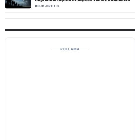
REUC
•
PRE 1 D
REKLAMA