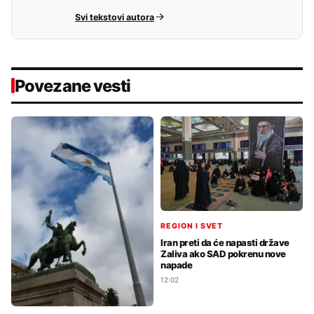
Svi tekstovi autora
Povezane vesti
REGION I SVET
Iran preti da će napasti države
Zaliva ako SAD pokrenu nove
napade
12:02