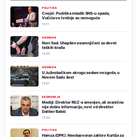
POLITIKA
Cvejić: Podrška mladih SNS-u opada,
Vučićeve tvrdnje su nemoguće
13:11
HRONIKA
Novi Sad: Uhapšen osumnjičeni za devet
teških krađa
13:03
HRONIKA
U Južnobačkom okrugu sedam nezgoda, u
Novom Sadu šest
13:01
EKONOMIJA
Mediji: Direktor RGZ-a smenjen, ali zvanično
nije dobio informaciju, novi vd direktor
Dalibor Babić
12:54
POLITIKA
Hamza (DPK): Neodgovoran zahtev Kurtija za