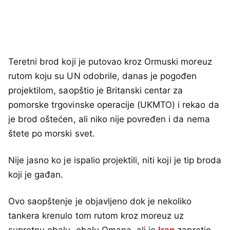
Teretni brod koji je putovao kroz Ormuski moreuz
rutom koju su UN odobrile, danas je pogođen
projektilom, saopštio je Britanski centar za
pomorske trgovinske operacije (UKMTO) i rekao da
je brod oštećen, ali niko nije povređen i da nema
štete po morski svet.
Nije jasno ko je ispalio projektili, niti koji je tip broda
koji je gađan.
Ovo saopštenje je objavljeno dok je nekoliko
tankera krenulo tom rutom kroz moreuz uz