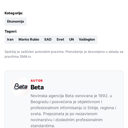
Kategorija:
Ekonomija
Tagovi:
Iran
Marko Rubio
SAD
Svet
UN
Vašington
Sadržaj je zaštićen autorskim pravima. Prenošenje je dozvoljeno u skladu sa
pravilima SNM.rs.
AUTOR
Beta
Novinska agencija Beta osnovana je 1992. u
Beogradu i posvećena je objektivnom i
profesionalnom informisanju iz Srbije, regiona i
sveta. Prepoznata je po nezavisnom
novinarstvu i doslednim profesionalnim
standardima.