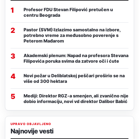
1
Profesor FDU Stevan Filipović pretučen u
centru Beograda
2
Pastor (SVM):Izlazimo samostalno na izbore,
potrebno vreme za međusobno poverenje s
Peterom Mađarom
3
Akademski plenum: Napad na profesora Stevana
Filipovića poruka svima da zatvore oči i ćute
4
Novi požar u Deliblatskoj peščari proširio se na
više od 300 hektara
5
Mediji: Direktor RGZ-a smenjen, ali zvanično nije
dobio informaciju, novi vd direktor Dalibor Babić
UPRAVO OBJAVLJENO
Najnovije vesti