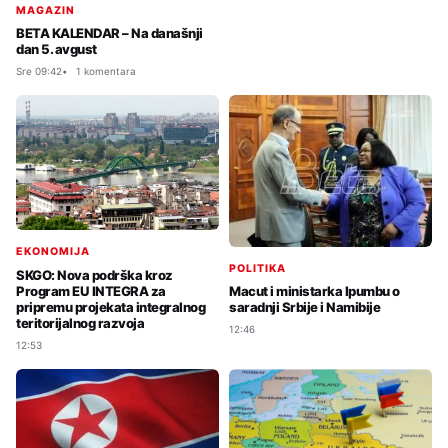
MAGAZIN
BETA KALENDAR – Na današnji
dan 5. avgust
Sre 09:42
1 komentara
EKONOMIJA
POLITIKA
SKGO: Nova podrška kroz
Program EU INTEGRA za
Macut i ministarka Ipumbu o
pripremu projekata integralnog
saradnji Srbije i Namibije
teritorijalnog razvoja
12:46
12:53