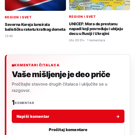
REGION I SVET
REGION I SVET
UNICEF: Mora da prestanu
Severna Koreja lansirala
napadi koji povređuju i ubijaju
balističku raketu kratkog dometa
decu u Rusiji i Ukrajini
12:43
Uto 20:31
1 komentara
KOMENTARI ČITALACA
Vaše mišljenje je deo priče
Pročitajte stavove drugih čitalaca i uključite se u
razgovor.
1
KOMENTAR
Napiši komentar
→
Pročitaj komentare