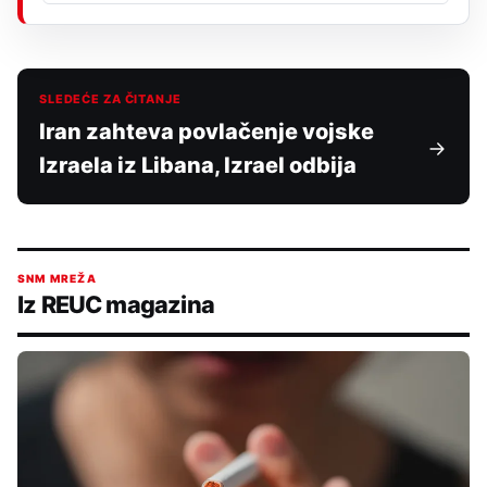
SLEDEĆE ZA ČITANJE
Iran zahteva povlačenje vojske
Izraela iz Libana, Izrael odbija
SNM MREŽA
Iz REUC magazina