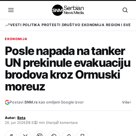
Pređi
na
Otvori
Otvo
sadržaj
meni
pret
VESTI
POLITIKA
PROTESTI
DRUŠTVO
EKONOMIJA
REGION I SVET
EKONOMIJA
Posle napada na tanker
UN prekinule evakuaciju
brodova kroz Ormuski
moreuz
›
Postavi
SNM.rs
kao omiljeni Google izvor
Više
Autor:
Beta
26. jun 2026.
18:33
2 min čitanja
1 komentara