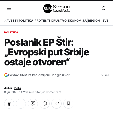
Pređi
na
Otvori
Otvo
sadržaj
meni
pret
VESTI
POLITIKA
PROTESTI
DRUŠTVO
EKONOMIJA
REGION I SVET
POLITIKA
Poslanik EP Štir:
„Evropski put Srbije
ostaje otvoren“
›
Postavi
SNM.rs
kao omiljeni Google izvor
Više
Autor:
Beta
8. jul 2026.
14:23
1 min čitanja
1 komentara