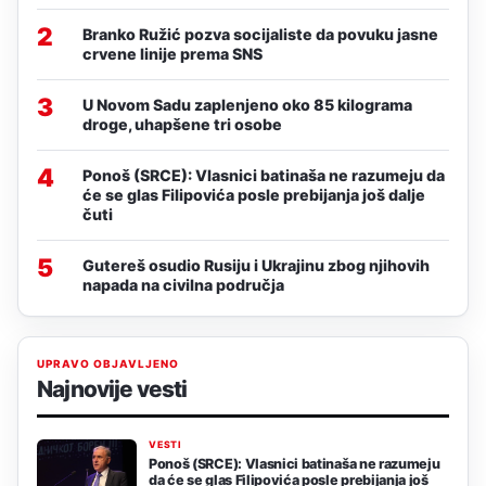
2
Branko Ružić pozva socijaliste da povuku jasne
crvene linije prema SNS
3
U Novom Sadu zaplenjeno oko 85 kilograma
droge, uhapšene tri osobe
4
Ponoš (SRCE): Vlasnici batinaša ne razumeju da
će se glas Filipovića posle prebijanja još dalje
čuti
5
Gutereš osudio Rusiju i Ukrajinu zbog njihovih
napada na civilna područja
UPRAVO OBJAVLJENO
Najnovije vesti
VESTI
Ponoš (SRCE): Vlasnici batinaša ne razumeju
da će se glas Filipovića posle prebijanja još