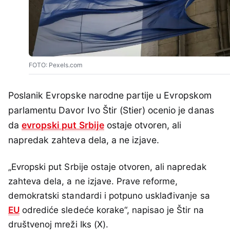
FOTO: Pexels.com
Poslanik Evropske narodne partije u Evropskom
parlamentu Davor Ivo Štir (Stier) ocenio je danas
da
evropski put Srbije
ostaje otvoren, ali
napredak zahteva dela, a ne izjave.
„Evropski put Srbije ostaje otvoren, ali napredak
zahteva dela, a ne izjave. Prave reforme,
demokratski standardi i potpuno usklađivanje sa
EU
odrediće sledeće korake“, napisao je Štir na
društvenoj mreži Iks (X).