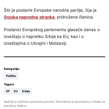
Štir je poslanik Evropske narodne partije, čija je
Srpska napredna stranka
, pridružena članica.
Poslanici Evropskog parlamenta glasaće danas o
izveštaju o napretku Srbije ka EU, kao i o
izveštajima o Ukrajini i Moldaviji.
Kategorija:
Politika
Tagovi:
EP
EU
Srbija
Sadržaj je zaštićen autorskim pravima. Prenošenje je dozvoljeno u skladu sa
pravilima SNM.rs.