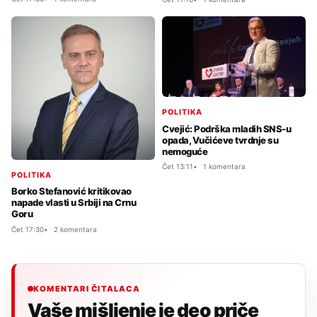
POLITIKA
Cvejić: Podrška mladih SNS-u
opada, Vučićeve tvrdnje su
nemoguće
Čet 13:11
1 komentara
POLITIKA
Borko Stefanović kritikovao
napade vlasti u Srbiji na Crnu
Goru
Čet 17:30
2 komentara
KOMENTARI ČITALACA
Vaše mišljenje je deo priče