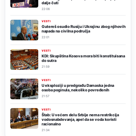
dalje čuti
22:06
VESTI
Gutereš osudio Rusiju i Ukrajinu zbog njihovih
napada na civilna područja
22:01
VESTI
KDI: Skupština Kosova mora biti konstituisana
do sutra
21:59
VESTI
U eksploziji u predgrađu Damaska jedna
osoba poginula, nekoliko povređenih
21:57
VESTI
Štab: U većem delu Srbije nema restrikcija
vodosnabdevanja, apel da se voda koristi
racionalno
21:34