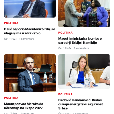
POLITIKA
Delić osporio Macutovu tvrdnju o
POLITIKA
ulaganjima u zdravstvo
Macut i ministarka Ipumbu o
Čet 11:02
1 komentara
saradnji Srbije i Namibije
Čet 12:46
2 komentara
POLITIKA
POLITIKA
Đedović Handanović: Rudari
Macut pozvao Maroko da
čuvaju energetsku sigurnost
učestvuje na Ekspo 2027
Srbije
Čet 17:36
1 komentara
Čet 11:16
1 komentara