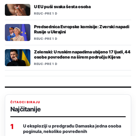
U EU puši svaka šesta osoba
REUC
•
PRE 1 D
Predsednica Evropske komisije: Zverski napadi
Rusije u Ukrajini
REUC
•
PRE 1 D
Zelenski: U ruskim napadima ubijeno 17 ljudi, 44
osobe povređene na širem području Kijeva
REUC
•
PRE 1 D
ČITAOCI BIRAJU
Najčitanije
1
U eksploziji u predgrađu Damaska jedna osoba
poginula, nekoliko povređenih