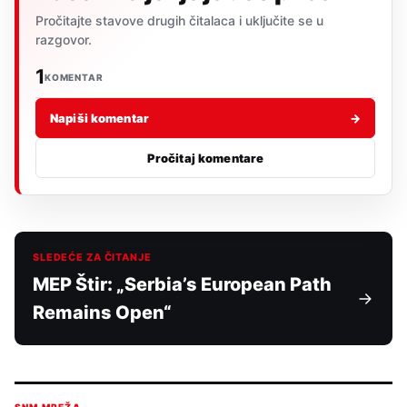
Pročitajte stavove drugih čitalaca i uključite se u
razgovor.
1
KOMENTAR
Napiši komentar
→
Pročitaj komentare
SLEDEĆE ZA ČITANJE
MEP Štir: „Serbia’s European Path
Remains Open“
SNM MREŽA