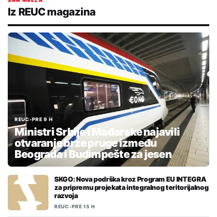
Iz REUC magazina
REUC
•
PRE 9 H
Ministri Srbije i Mađarske najavili
otvaranje brze pruge između
Beograda i Budimpešte za jesen
SKGO: Nova podrška kroz Program EU INTEGRA
za pripremu projekata integralnog teritorijalnog
razvoja
REUC
•
PRE 15 H