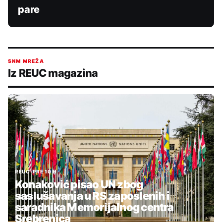
pare
SNM MREŽA
Iz REUC magazina
REUC
•
PRE 10 H
Konaković pisao UN zbog
saslušavanja u RS zaposlenih i
saradnika Memorijalnog centra
Srebrenica