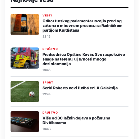
VESTI
Odbor turskog parlamenta usvojio predlog
zakona o mirovnom procesu sa Radničkom
partijom Kurdistana
22:13
DRUŠTVO
Predsednica Opštine Kovin: Sve raspoložive
snage na terenu, u javnosti mnogo
dezinformacija
19:45
SPORT
Serhi Roberto novi fudbaler LA Galaksija
19:44
DRUŠTVO
Više od 30 lažnih dojava o požaru na
Divčibarama
19:43