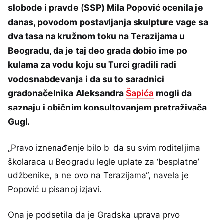
slobode i pravde (SSP) Mila Popović ocenila je
danas, povodom postavljanja skulpture vage sa
dva tasa na kružnom toku na Terazijama u
Beogradu, da je taj deo grada dobio ime po
kulama za vodu koju su Turci gradili radi
vodosnabdevanja i da su to saradnici
gradonačelnika Aleksandra
Šapića
mogli da
saznaju i običnim konsultovanjem pretraživača
Gugl.
„Pravo iznenađenje bilo bi da su svim roditeljima
školaraca u Beogradu legle uplate za ‘besplatne’
udžbenike, a ne ovo na Terazijama“, navela je
Popović u pisanoj izjavi.
Ona je podsetila da je Gradska uprava prvo