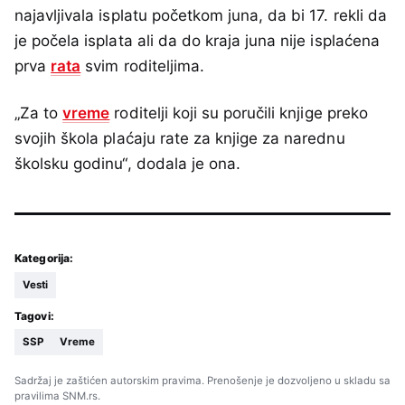
najavljivala isplatu početkom juna, da bi 17. rekli da
je počela isplata ali da do kraja juna nije isplaćena
prva
rata
svim roditeljima.
„Za to
vreme
roditelji koji su poručili knjige preko
svojih škola plaćaju rate za knjige za narednu
školsku godinu“, dodala je ona.
Kategorija:
Vesti
Tagovi:
SSP
Vreme
Sadržaj je zaštićen autorskim pravima. Prenošenje je dozvoljeno u skladu sa
pravilima SNM.rs.