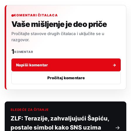
KOMENTARI ČITALACA
Vaše mišljenje je deo priče
Pročitajte stavove drugih čitalaca i uključite se u
razgovor.
1
KOMENTAR
Napiši komentar
→
Pročitaj komentare
SLEDEĆE ZA ČITANJE
ZLF: Terazije, zahvaljujući Šapiću,
postale simbol kako SNS uzima