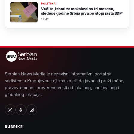
POLITIKA
Vučić: „Izbori za maksimalno tri meseca,
sledeće godine Srbija prva po stopi rasta BDP“
19:42
Serbian News Media je nezavisni informativni portal sa
sedištem u Kragujevcu koji ima za cilj da javnosti pruži tačne,
pravovremene i proverene vesti od lokalnog, nacionalnog i
globalnog značaja.
RUBRIKE