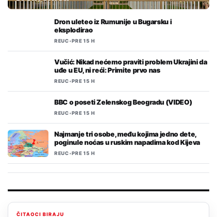
Dron uleteo iz Rumunije u Bugarsku i
eksplodirao
REUC
•
PRE 15 H
Vučić: Nikad nećemo praviti problem Ukrajini da
uđe u EU, ni reći: Primite prvo nas
REUC
•
PRE 15 H
BBC o poseti Zelenskog Beogradu (VIDEO)
REUC
•
PRE 15 H
Najmanje tri osobe, među kojima jedno dete,
poginule noćas u ruskim napadima kod Kijeva
REUC
•
PRE 15 H
ČITAOCI BIRAJU