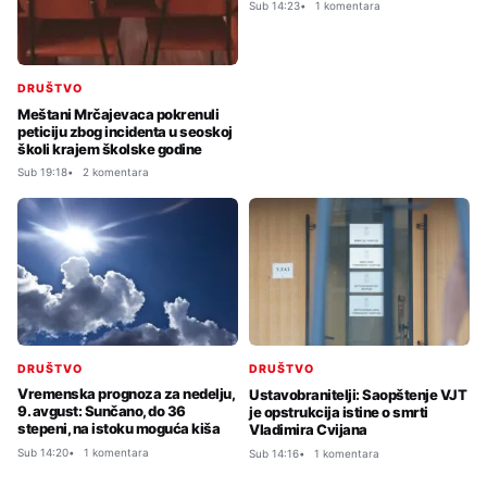
Sub 14:23
1 komentara
DRUŠTVO
Meštani Mrčajevaca pokrenuli
peticiju zbog incidenta u seoskoj
školi krajem školske godine
Sub 19:18
2 komentara
DRUŠTVO
DRUŠTVO
Vremenska prognoza za nedelju,
Ustavobranitelji: Saopštenje VJT
9. avgust: Sunčano, do 36
je opstrukcija istine o smrti
stepeni, na istoku moguća kiša
Vladimira Cvijana
Sub 14:20
1 komentara
Sub 14:16
1 komentara