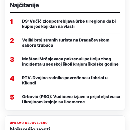
Najčitanije
1
DS: Vučić zloupotrebljava Srbe u regionu da bi
kupio još koji dan na vlasti
2
Veliki broj stranih turista na Dragačevskom
saboru trubača
3
Meštani Mrčajevaca pokrenuli peticiju zbog
incidenta u seoskoj školi krajem školske godine
4
RTV: Dvojica radnika povređena u fabrici u
Kikindi
5
Grbović (PSG): Vučićeve izjave o prijateljstvu sa
Ukrajinom krajnje su licemerne
UPRAVO OBJAVLJENO
Najnovije vesti