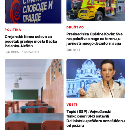
DRUŠTVO
POLITIKA
Predsednica Opštine Kovin: Sve
Crnjanski: Nema uslova za
raspoložive snage na terenu, u
početak gradnje mosta Bačka
javnosti mnogo dezinformacija
Palanka–Neštin
Sub 19:45
Sub 19:13
1 komentara
VESTI
Tepić (SSP): Vojvođanski
funkcioneri SNS ostavili
Deliblatsku peščaru nezaštićenu
od požara