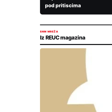
pod pritiscima
SNM MREŽA
Iz REUC magazina