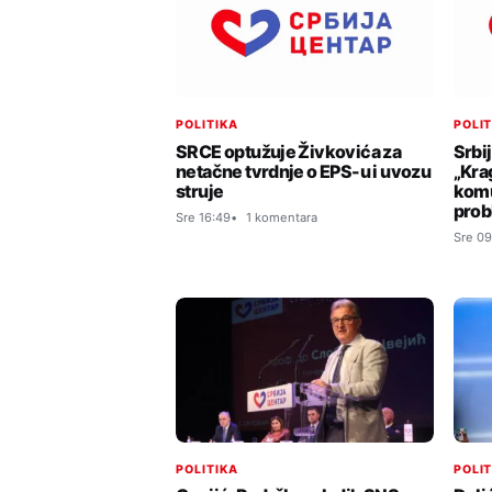
POLITIKA
POLI
SRCE optužuje Živkovića za
Srbi
netačne tvrdnje o EPS-u i uvozu
„Kra
struje
komu
prob
Sre 16:49
1 komentara
Sre 09
POLITIKA
POLI