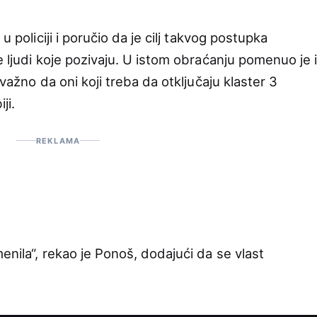
u policiji i poručio da je cilj takvog postupka
e ljudi koje pozivaju. U istom obraćanju pomenuo je 
važno da oni koji treba da otključaju klaster 3
ji.
REKLAMA
enila“, rekao je Ponoš, dodajući da se vlast