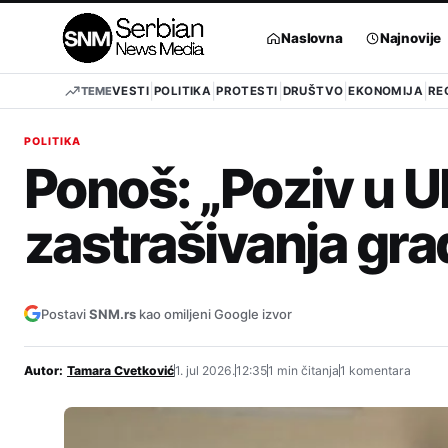
Pređi
na
Naslovna
Najnovije
sadržaj
TEME
VESTI
POLITIKA
PROTESTI
DRUŠTVO
EKONOMIJA
RE
POLITIKA
Ponoš: „Poziv u U
zastrašivanja gra
Postavi
SNM.rs
kao omiljeni Google izvor
Autor:
Tamara Cvetković
1. jul 2026.
12:35
1 min čitanja
1 komentara