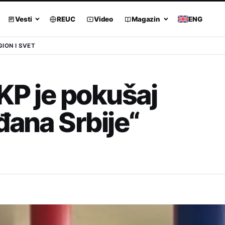
Vesti
REUC
Video
Magazin
ENG
GION I SVET
KP je pokušaj
đana Srbije“