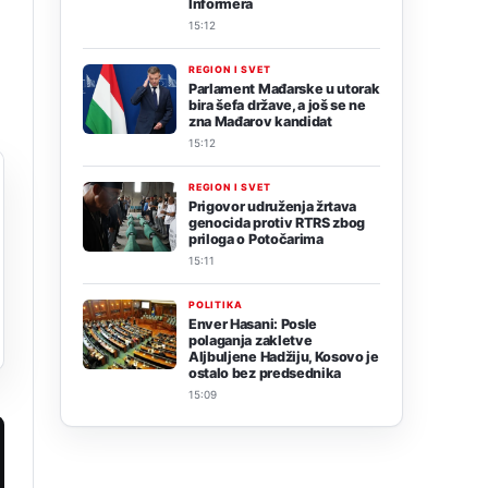
Informera
15:12
REGION I SVET
Parlament Mađarske u utorak
bira šefa države, a još se ne
zna Mađarov kandidat
15:12
REGION I SVET
Prigovor udruženja žrtava
genocida protiv RTRS zbog
priloga o Potočarima
15:11
POLITIKA
Enver Hasani: Posle
polaganja zakletve
Aljbuljene Hadžiju, Kosovo je
ostalo bez predsednika
15:09