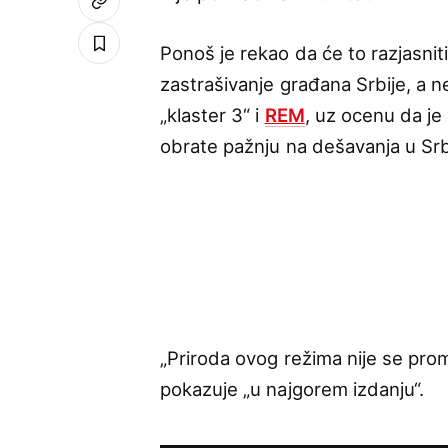
Ponoš je rekao da će to razjasniti 
zastrašivanje građana Srbije, a n
„klaster 3“ i
REM
, uz ocenu da je 
obrate pažnju na dešavanja u Srbi
„Priroda ovog režima nije se prom
pokazuje „u najgorem izdanju“.