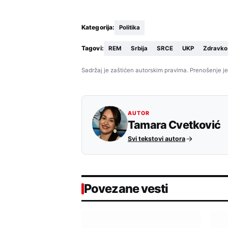
Kategorija:
Politika
Tagovi:
REM
Srbija
SRCE
UKP
Zdravko
Sadržaj je zaštićen autorskim pravima. Prenošenje je
AUTOR
Tamara Cvetković
Svi tekstovi autora
Povezane vesti