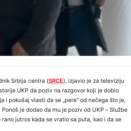
ik Srbija centra (
SRCE
), izjavio je za televiziju
torije UKP da poziv na razgovor koji je dobio
a i pokušaj vlasti da se „pere“ od nečega što je,
a. Ponoš je dodao da mu je poziv od UKP – Službe
 rano jutros kada se vratio sa puta, kao i da se