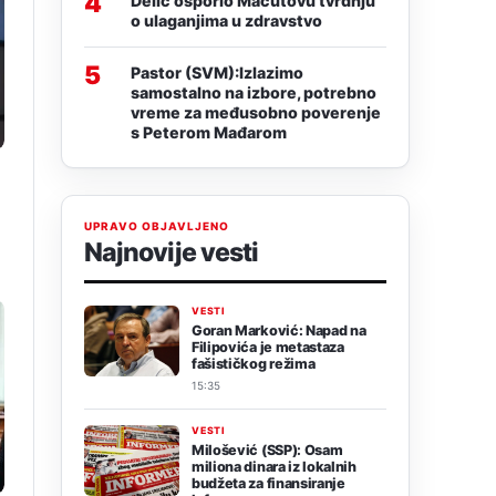
4
Delić osporio Macutovu tvrdnju
o ulaganjima u zdravstvo
5
Pastor (SVM):Izlazimo
samostalno na izbore, potrebno
vreme za međusobno poverenje
s Peterom Mađarom
UPRAVO OBJAVLJENO
Najnovije vesti
VESTI
Goran Marković: Napad na
Filipovića je metastaza
fašističkog režima
15:35
VESTI
Milošević (SSP): Osam
miliona dinara iz lokalnih
budžeta za finansiranje