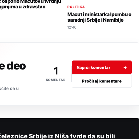
ć osporio Macutovu tvrdnju
aganjima u zdravstvo
POLITIKA
Macut i ministarka Ipumbu o
saradnji Srbije i Namibije
12:46
je deo
1
Napiši komentar
→
KOMENTAR
Pročitaj komentare
učite se u
eleznice Srbije iz Niša tvrde da su bili