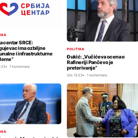
TIKA
ja centar SRCE:
gujevac ima ozbiljne
POLITIKA
nalne i infrastrukturne
Đukić: „Vučićeva ocena o
leme“
Rafineriji Pančevo je
:23
1 komentara
preterivanje“
Uto 13:23
1 komentara
TIKA