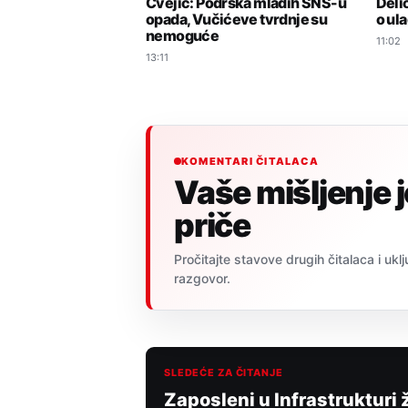
Cvejić: Podrška mladih SNS-u
Deli
opada, Vučićeve tvrdnje su
o ul
nemoguće
11:02
13:11
KOMENTARI ČITALACA
Vaše mišljenje 
priče
Pročitajte stavove drugih čitalaca i uklj
razgovor.
SLEDEĆE ZA ČITANJE
Zaposleni u Infrastrukturi ž