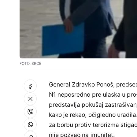
FOTO: SRCE
General Zdravko Ponoš, predsedn
N1 neposredno pre ulaska u pros
predstavlja pokušaj zastrašivanj
kako je rekao, očigledno uradil
za borbu protiv terorizma stigao
nije pozvao na imunitet.