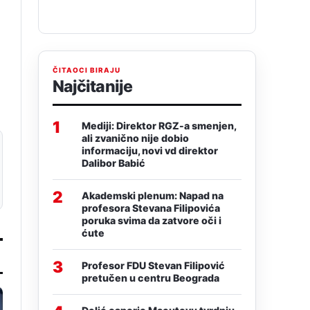
ČITAOCI BIRAJU
Najčitanije
1
Mediji: Direktor RGZ-a smenjen,
ali zvanično nije dobio
informaciju, novi vd direktor
Dalibor Babić
2
Akademski plenum: Napad na
profesora Stevana Filipovića
poruka svima da zatvore oči i
ćute
3
Profesor FDU Stevan Filipović
pretučen u centru Beograda