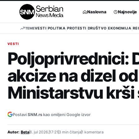
Pređi
na
Naslovna
Najnovije
sadržaj
TEME
VESTI
POLITIKA
PROTESTI
DRUŠTVO
EKONOMIJA
RE
VESTI
Poljoprivrednici:
akcize na dizel od
Ministarstvu krš
Postavi
SNM.rs
kao omiljeni Google izvor
Autor:
Beta
8. jul 2026.
17:21
3 min čitanja
1 komentara