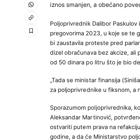
iznos smanjen, a obećano pove
Poljoprivrednik Dalibor Paskulov 
pregovorima 2023, u koje se te go
bi zaustavila proteste pred parl
dizel obračunava bez akcize, ali p
od 50 dinara po litru što je bio d
„Tada se ministar finansija (Siniš
za poljoprivrednike u fiksnom, a 
Sporazumom poljoprivrednika, koj
Aleksandar Martinović, potvrđen
ostvariti putem prava na refakcij
godine, a da će Ministarstvo polj