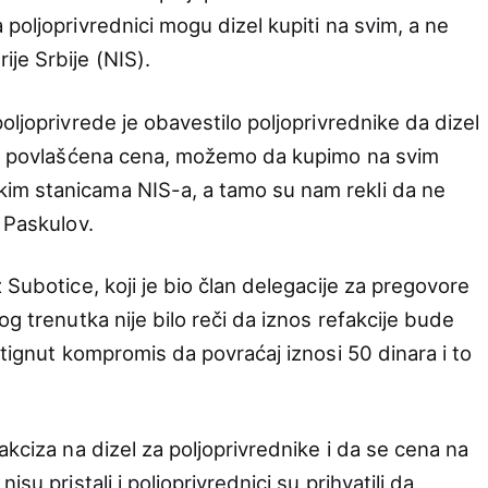
poljoprivrednici mogu dizel kupiti na svim, a ne
je Srbije (NIS).
oljoprivrede je obavestilo poljoprivrednike da dizel
nja povlašćena cena, možemo da kupimo na svim
im stanicama NIS-a, a tamo su nam rekli da ne
 Paskulov.
 Subotice, koji je bio član delegacije za pregovore
og trenutka nije bilo reči da iznos refakcije bude
stignut kompromis da povraćaj iznosi 50 dinara i to
akciza na dizel za poljoprivrednike i da se cena na
su pristali i poljoprivrednici su prihvatili da