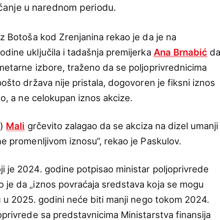
ćanje u narednom periodu.
iz Botoša kod Zrenjanina rekao je da je na
dine uključila i tadašnja premijerka
Ana Brnabić
d
ametarne izbore, traženo da se poljoprivrednicima
ošto država nije pristala, dogovoren je fiksni iznos
eo, a ne celokupan iznos akcize.
a)
Mali
grčevito zalagao da se akciza na dizel umanji
ne promenljivom iznosu“, rekao je Paskulov.
i je 2024. godine potpisao ministar poljoprivrede
o je da „iznos povraćaja sredstava koja se mogu
u u 2025. godini neće biti manji nego tokom 2024.
oprivrede sa predstavnicima Ministarstva finansija