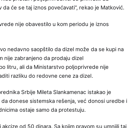
 da će se taj iznos povećavati“, rekao je Matković.
vrede nije obavestilo u kom periodu je iznos
tvo nedavno saopštilo da dizel može da se kupi na
 nije zabranjeno da prodaju dizel
o litru, ali da Ministarstvo poljoprivrede nije
iti razliku do redovne cene za dizel.
oprednika Srbije Mileta Slankamenac istakao je
li da donese sistemska rešenja, već donosi uredbe i
ednicima ostaje samo da protestuju.
kcize od 50 dinara. Sa kojim pravom su umnjili taj