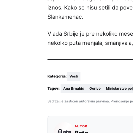
iznos. Kako se nisu setili da poveć
Slankamenac.
Vlada Srbije je pre nekoliko mese
nekolko puta menjala, smanjivala,
Kategorija:
Vesti
Tagovi:
Ana Brnabić
Gorivo
Ministarstvo pol
Sadržaj je zaštićen autorskim pravima. Prenošenje je
AUTOR