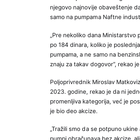
njegovo najnovije obaveštenje da 
samo na pumpama Naftne industri
„Pre nekoliko dana Ministarstvo p
po 184 dinara, koliko je posled
pumpama, a ne samo na benzinsk
znaju za takav dogovor“, rekao je
Poljoprivrednik Miroslav Matkoviz
2023. godine, rekao je da ni jedn
promenljiva kategorija, već je po
je bio deo akcize.
„Tražili smo da se potpuno ukine 
pumpi obračunava bez akcize, ali ni