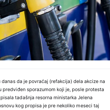
 su danas da je povraćaj (refakcija) dela akcize na
ru predviđen sporazumom koji je, posle protesta
pisala tadašnja resorna ministarka Jelena
osnovu kog propisa je pre nekoliko meseci taj