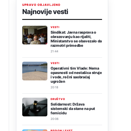
UPRAVO OBJAVLJENO
Najnovije vesti
VESTI
Sindikat: Javna rasprava o
obrazovanju kao rijaliti,
Ministarstvo se obavezalo da
razmotri primedbe
21:44
VESTI
Operativni tim Vlade: Nema
opasnosti od nestašica struje
i vode, rečni saobraćaj
ugrožen
20:18
DRUŠTVO
Solidarnost: Država
sistemski da stane na put
femicidu
20:06
REGION I SVET