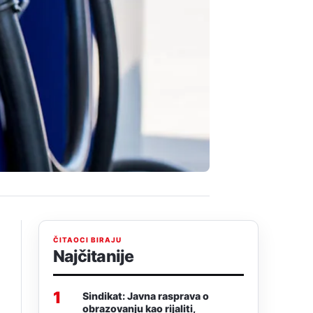
ČITAOCI BIRAJU
Najčitanije
1
Sindikat: Javna rasprava o
obrazovanju kao rijaliti,