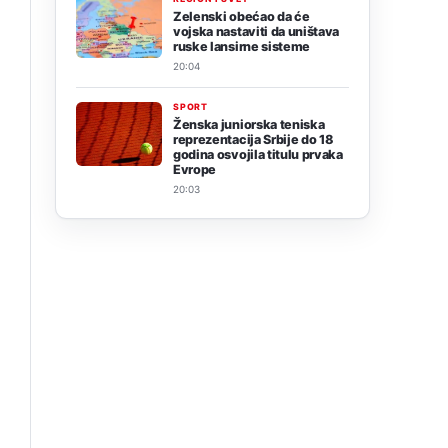
Zelenski obećao da će
vojska nastaviti da uništava
ruske lansirne sisteme
20:04
SPORT
Ženska juniorska teniska
reprezentacija Srbije do 18
godina osvojila titulu prvaka
Evrope
20:03