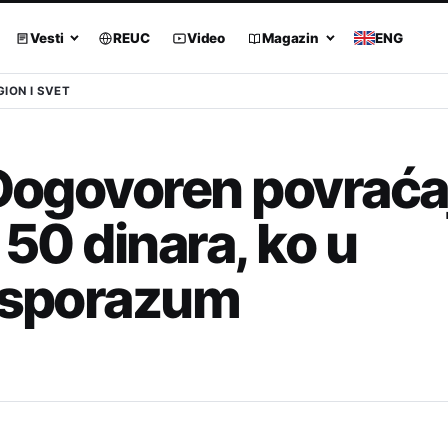
Vesti
REUC
Video
Magazin
ENG
GION I SVET
 Dogovoren povraća
 50 dinara, ko u
i sporazum