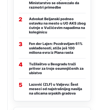
Ministarstvo se obavezalo da
razmotri primedbe
2
Advokat Beljanski podneo
ostavku na mesto u UO AKS zbog
a
ćutnje o Vučićevim napadima na
koleginicu
3
Fon der Lajen: Pozdravljam 61%
usklađenosti, stiže još 100
miliona evra iz Plana rasta
4
Tužilaštvo u Beogradu traži
pritvor za troje osumnjičenih za
ubistvo
5
Lazović (ZLF) u Valjevu: Šest
meseci od najstrašnijeg nasilja
na ulicama srpskih gradova