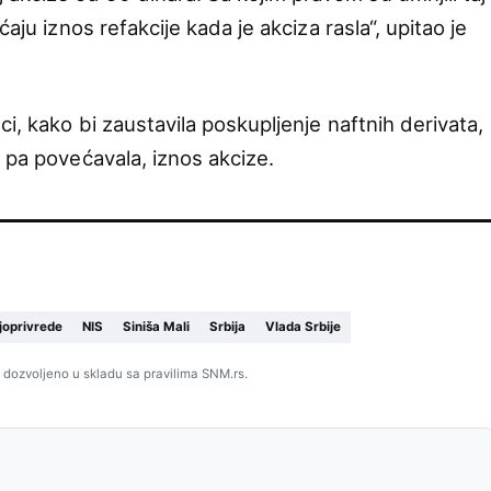
aju iznos refakcije kada je akciza rasla“, upitao je
ci, kako bi zaustavila poskupljenje naftnih derivata,
 pa povećavala, iznos akcize.
joprivrede
NIS
Siniša Mali
Srbija
Vlada Srbije
 dozvoljeno u skladu sa pravilima SNM.rs.