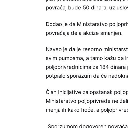
povraćaj bude 50 dinara, uz uslov
Dodao je da Ministarstvo poljopri
povraćaja dela akcize smanjen.
Naveo je da je resorno ministars
svim pumpama, a tamo kažu da im
poljoprivrednicima za 184 dinara p
potpialo sporazum da će nadoknad
Član Inicijative za opstanak polj
Ministarstvo poljoprivrede ne že
menja ih kako hoće, a poljoprivr
„Sporzumom dogovoren povraćaj a