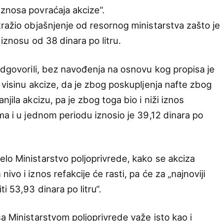
znosa povraćaja akcize“.
tražio objašnjenje od resornog ministarstva zašto je
 iznosu od 38 dinara po litru.
odgovorili, bez navođenja na osnovu kog propisa je
 visinu akcize, da je zbog poskupljenja nafte zbog
jila akcizu, pa je zbog toga bio i niži iznos
ma i u jednom periodu iznosio je 39,12 dinara po
lo Ministarstvo poljoprivrede, kako se akciza
vo i iznos refakcije će rasti, pa će za „najnoviji
i 53,93 dinara po litru“.
a Ministarstvom poljoprivrede važe isto kao i