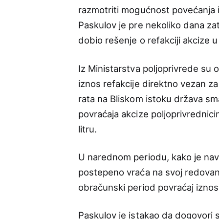
razmotriti mogućnost povećanja i
Paskulov je pre nekoliko dana za
dobio rešenje o refakciji akcize u
Iz Ministarstva poljoprivrede su 
iznos refakcije direktno vezan za
rata na Bliskom istoku država sman
povraćaja akcize poljoprivrednici
litru.
U narednom periodu, kako je nave
postepeno vraća na svoj redovan ni
obračunski period povraćaj iznosit
Paskulov je istakao da dogovori s