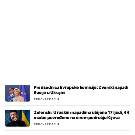
REUC
•
PRE 15 H
U EU puši svaka šesta osoba
Predsednica Evropske komisije: Zverski napadi
Rusije u Ukrajini
REUC
•
PRE 15 H
Zelenski: U ruskim napadima ubijeno 17 ljudi, 44
osobe povređene na širem području Kijeva
REUC
•
PRE 15 H