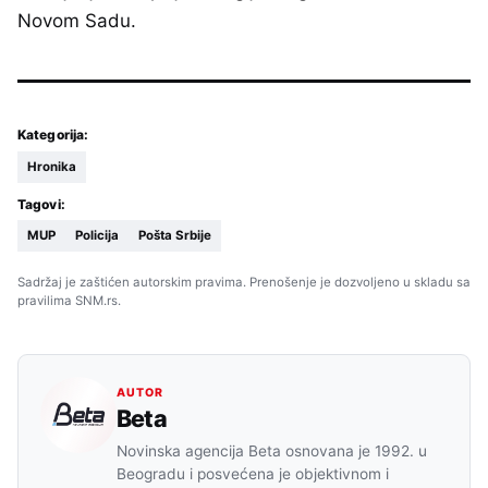
Novom Sadu.
Kategorija:
Hronika
Tagovi:
MUP
Policija
Pošta Srbije
Sadržaj je zaštićen autorskim pravima. Prenošenje je dozvoljeno u skladu sa
pravilima SNM.rs.
AUTOR
Beta
Novinska agencija Beta osnovana je 1992. u
Beogradu i posvećena je objektivnom i