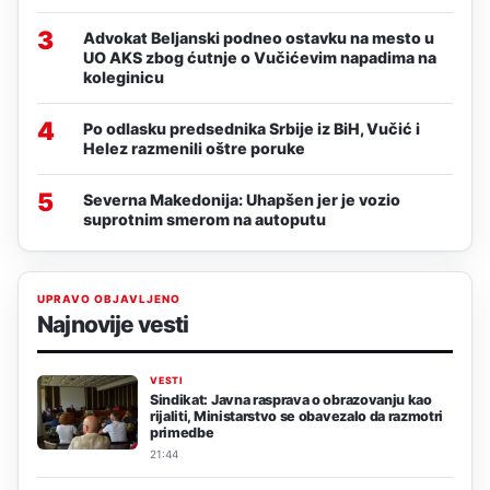
3
Advokat Beljanski podneo ostavku na mesto u
UO AKS zbog ćutnje o Vučićevim napadima na
koleginicu
4
Po odlasku predsednika Srbije iz BiH, Vučić i
Helez razmenili oštre poruke
5
Severna Makedonija: Uhapšen jer je vozio
suprotnim smerom na autoputu
UPRAVO OBJAVLJENO
Najnovije vesti
VESTI
Sindikat: Javna rasprava o obrazovanju kao
rijaliti, Ministarstvo se obavezalo da razmotri
primedbe
21:44