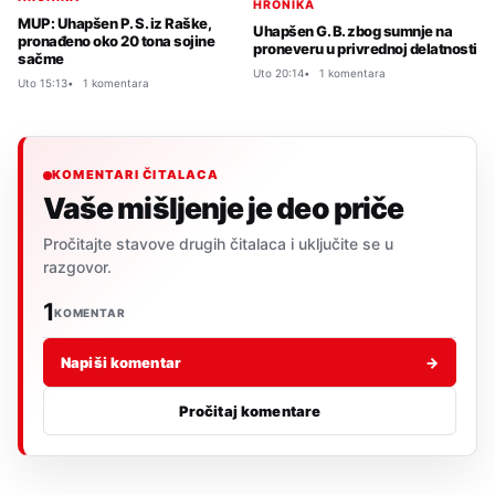
HRONIKA
MUP: Uhapšen P. S. iz Raške,
Uhapšen G. B. zbog sumnje na
pronađeno oko 20 tona sojine
proneveru u privrednoj delatnosti
sačme
Uto 20:14
1 komentara
Uto 15:13
1 komentara
KOMENTARI ČITALACA
Vaše mišljenje je deo priče
Pročitajte stavove drugih čitalaca i uključite se u
razgovor.
1
KOMENTAR
Napiši komentar
→
Pročitaj komentare