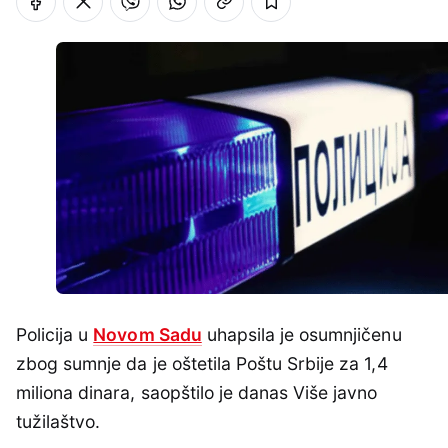
Policija u
Novom Sadu
uhapsila je osumnjičenu
zbog sumnje da je oštetila Poštu Srbije za 1,4
miliona dinara, saopštilo je danas Više javno
tužilaštvo.