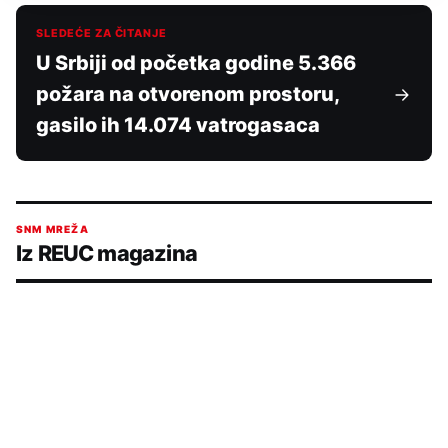
SLEDEĆE ZA ČITANJE
U Srbiji od početka godine 5.366
požara na otvorenom prostoru,
gasilo ih 14.074 vatrogasaca
SNM MREŽA
Iz REUC magazina