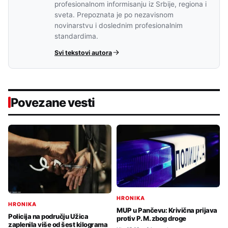
profesionalnom informisanju iz Srbije, regiona i
sveta. Prepoznata je po nezavisnom
novinarstvu i doslednim profesionalnim
standardima.
Svi tekstovi autora
Povezane vesti
HRONIKA
HRONIKA
MUP u Pančevu: Krivična prijava
Policija na području Užica
protiv P. M. zbog droge
zaplenila više od šest kilograma