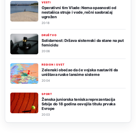
VESTI
Operativni tim Vlade: Nema opasnosti od
nestašica struje i vode, rečni saobraćaj
ugrožen
20:18
DRUŠTVO
Solidarnost: Država sistemski da stane na put
femicidu
20:06
REGION I SVET
Zelenski obećao da će vojska nastaviti da
uništava ruske lansirne sisteme
20:04
SPORT
Ženska juniorska teniska reprezentacija
Srbije do 18 godina osvojila titulu prvaka
Evrope
20:03