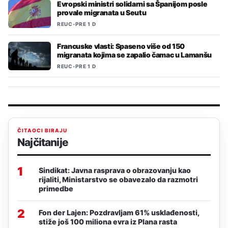
Evropski ministri solidarni sa Španijom posle
provale migranata u Seutu
REUC
•
PRE 1 D
Francuske vlasti: Spaseno više od 150
migranata kojima se zapalio čamac u Lamanšu
REUC
•
PRE 1 D
ČITAOCI BIRAJU
Najčitanije
1
Sindikat: Javna rasprava o obrazovanju kao
rijaliti, Ministarstvo se obavezalo da razmotri
primedbe
2
Fon der Lajen: Pozdravljam 61% usklađenosti,
stiže još 100 miliona evra iz Plana rasta