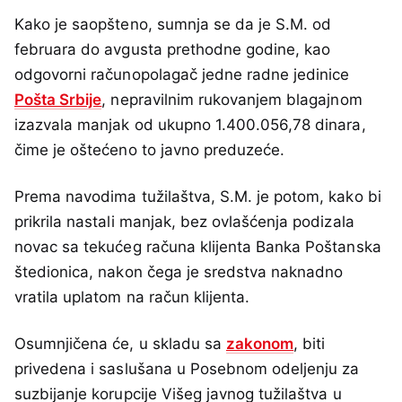
Kako je saopšteno, sumnja se da je S.M. od
februara do avgusta prethodne godine, kao
odgovorni računopolagač jedne radne jedinice
Pošta Srbije
, nepravilnim rukovanjem blagajnom
izazvala manjak od ukupno 1.400.056,78 dinara,
čime je oštećeno to javno preduzeće.
Prema navodima tužilaštva, S.M. je potom, kako bi
prikrila nastali manjak, bez ovlašćenja podizala
novac sa tekućeg računa klijenta Banka Poštanska
štedionica, nakon čega je sredstva naknadno
vratila uplatom na račun klijenta.
Osumnjičena će, u skladu sa
zakonom
, biti
privedena i saslušana u Posebnom odeljenju za
suzbijanje korupcije Višeg javnog tužilaštva u