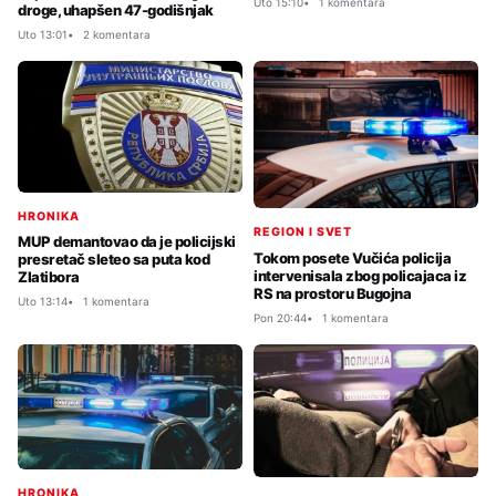
Uto 15:10
1 komentara
droge, uhapšen 47-godišnjak
Uto 13:01
2 komentara
HRONIKA
REGION I SVET
MUP demantovao da je policijski
Tokom posete Vučića policija
presretač sleteo sa puta kod
intervenisala zbog policajaca iz
Zlatibora
RS na prostoru Bugojna
Uto 13:14
1 komentara
Pon 20:44
1 komentara
HRONIKA