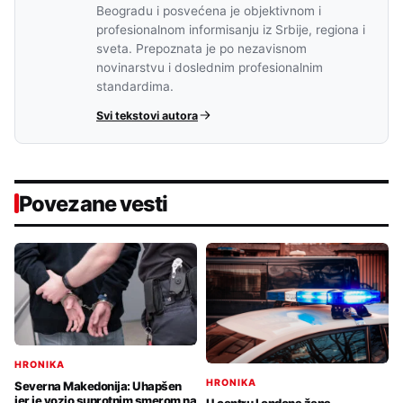
Beogradu i posvećena je objektivnom i
profesionalnom informisanju iz Srbije, regiona i
sveta. Prepoznata je po nezavisnom
novinarstvu i doslednim profesionalnim
standardima.
Svi tekstovi autora
Povezane vesti
HRONIKA
HRONIKA
Severna Makedonija: Uhapšen
jer je vozio suprotnim smerom na