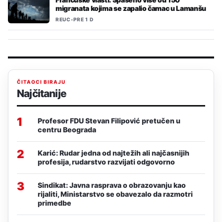
migranata kojima se zapalio čamac u Lamanšu
REUC
•
PRE 1 D
ČITAOCI BIRAJU
Najčitanije
1
Profesor FDU Stevan Filipović pretučen u
centru Beograda
2
Karić: Rudar jedna od najtežih ali najčasnijih
profesija, rudarstvo razvijati odgovorno
3
Sindikat: Javna rasprava o obrazovanju kao
rijaliti, Ministarstvo se obavezalo da razmotri
primedbe