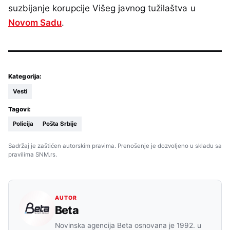
suzbijanje korupcije Višeg javnog tužilaštva u
Novom Sadu
.
Kategorija:
Vesti
Tagovi:
Policija
Pošta Srbije
Sadržaj je zaštićen autorskim pravima. Prenošenje je dozvoljeno u skladu sa
pravilima SNM.rs.
AUTOR
Beta
Novinska agencija Beta osnovana je 1992. u