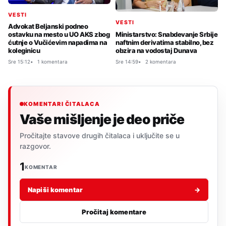
VESTI
VESTI
Advokat Beljanski podneo
Ministarstvo: Snabdevanje Srbije
ostavku na mesto u UO AKS zbog
naftnim derivatima stabilno, bez
ćutnje o Vučićevim napadima na
obzira na vodostaj Dunava
koleginicu
Sre 14:59
2 komentara
Sre 15:12
1 komentara
KOMENTARI ČITALACA
Vaše mišljenje je deo priče
Pročitajte stavove drugih čitalaca i uključite se u
razgovor.
1
KOMENTAR
Napiši komentar
→
Pročitaj komentare