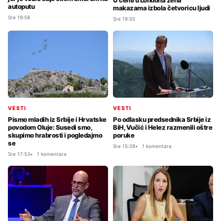
U centru Londona žena
autoputu
makazama izbola četvoricu ljudi
Sre 19:58
Sre 19:55
VESTI
VESTI
Pismo mladih iz Srbije i Hrvatske
Po odlasku predsednika Srbije iz
povodom Oluje: Susedi smo,
BiH, Vučić i Helez razmenili oštre
skupimo hrabrosti i pogledajmo
poruke
se
Sre 15:28
1 komentara
Sre 17:53
1 komentara