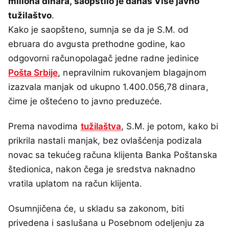
miliona dinara, saopštilo je danas Više javno
tužilaštvo
.
Kako je saopšteno, sumnja se da je S.M. od
ebruara do avgusta prethodne godine, kao
odgovorni računopolagač jedne radne jedinice
Pošta Srbije
, nepravilnim rukovanjem blagajnom
izazvala manjak od ukupno 1.400.056,78 dinara,
čime je oštećeno to javno preduzeće.
Prema navodima
tužilaštva
, S.M. je potom, kako bi
prikrila nastali manjak, bez ovlašćenja podizala
novac sa tekućeg računa klijenta Banka Poštanska
štedionica, nakon čega je sredstva naknadno
vratila uplatom na račun klijenta.
Osumnjičena će, u skladu sa zakonom, biti
privedena i saslušana u Posebnom odeljenju za