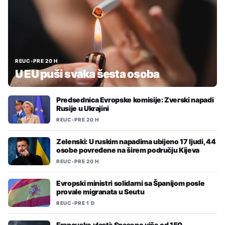
REUC
•
PRE 20 H
U EU puši svaka šesta osoba
Predsednica Evropske komisije: Zverski napadi
Rusije u Ukrajini
REUC
•
PRE 20 H
Zelenski: U ruskim napadima ubijeno 17 ljudi, 44
osobe povređene na širem području Kijeva
REUC
•
PRE 20 H
Evropski ministri solidarni sa Španijom posle
provale migranata u Seutu
REUC
•
PRE 1 D
Francuske vlasti: Spaseno više od 150