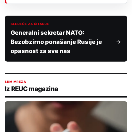
SLEDEĆE ZA ČITANJE
Generalni sekretar NATO:
Bezobzirno ponašanje Rusije je
opasnost za sve nas
SNM MREŽA
Iz REUC magazina