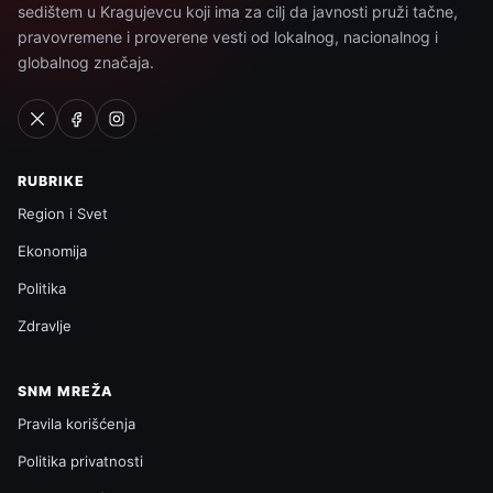
sedištem u Kragujevcu koji ima za cilj da javnosti pruži tačne,
pravovremene i proverene vesti od lokalnog, nacionalnog i
globalnog značaja.
RUBRIKE
Region i Svet
Ekonomija
Politika
Zdravlje
SNM MREŽA
Pravila korišćenja
Politika privatnosti