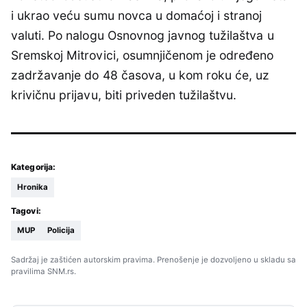
i ukrao veću sumu novca u domaćoj i stranoj
valuti. Po nalogu Osnovnog javnog tužilaštva u
Sremskoj Mitrovici, osumnjičenom je određeno
zadržavanje do 48 časova, u kom roku će, uz
krivičnu prijavu, biti priveden tužilaštvu.
Kategorija:
Hronika
Tagovi:
MUP
Policija
Sadržaj je zaštićen autorskim pravima. Prenošenje je dozvoljeno u skladu sa
pravilima SNM.rs.