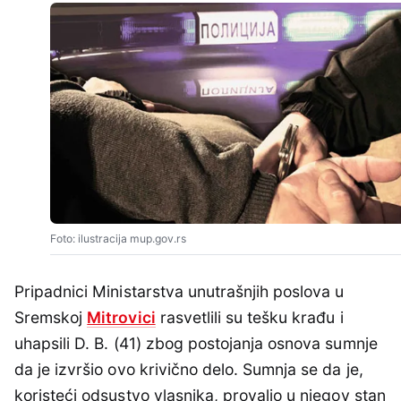
Foto: ilustracija mup.gov.rs
Pripadnici Ministarstva unutrašnjih poslova u
Sremskoj
Mitrovici
rasvetlili su tešku krađu i
uhapsili D. B. (41) zbog postojanja osnova sumnje
da je izvršio ovo krivično delo. Sumnja se da je,
koristeći odsustvo vlasnika, provalio u njegov stan