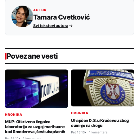
AUTOR
Tamara Cvetković
Svi tekstovi autora
Povezane vesti
HRONIKA
HRONIKA
Uhapšen D. S. u Kruševcu zbog
MUP: Otkrivena ilegalna
sumnje na drogu
laboratorija za uzgoj marihuane
kod Smedereva, šest uhapšenih
Pet 15:13
1 komentara
Pet 15:12
1 komentara