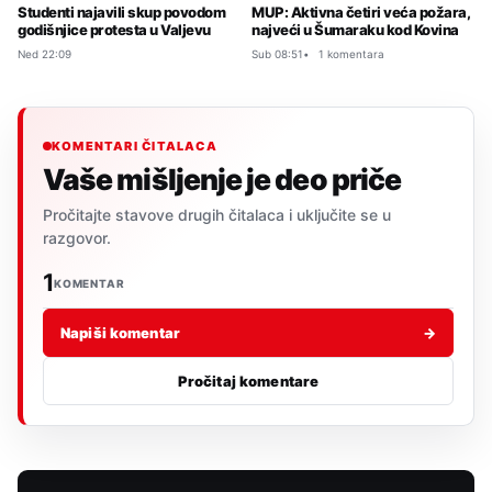
Studenti najavili skup povodom
MUP: Aktivna četiri veća požara,
godišnjice protesta u Valjevu
najveći u Šumaraku kod Kovina
Ned 22:09
Sub 08:51
1 komentara
KOMENTARI ČITALACA
Vaše mišljenje je deo priče
Pročitajte stavove drugih čitalaca i uključite se u
razgovor.
1
KOMENTAR
Napiši komentar
→
Pročitaj komentare