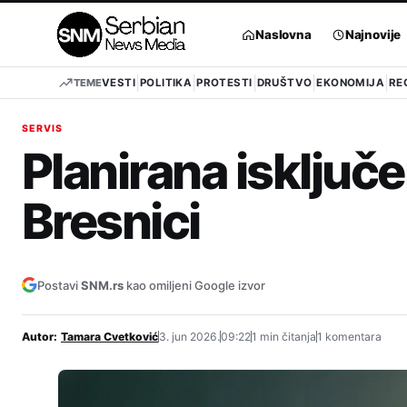
Pređi
na
Naslovna
Najnovije
sadržaj
TEME
VESTI
POLITIKA
PROTESTI
DRUŠTVO
EKONOMIJA
RE
SERVIS
Planirana isključe
Bresnici
Postavi
SNM.rs
kao omiljeni Google izvor
Autor:
Tamara Cvetković
3. jun 2026.
09:22
1 min čitanja
1 komentara