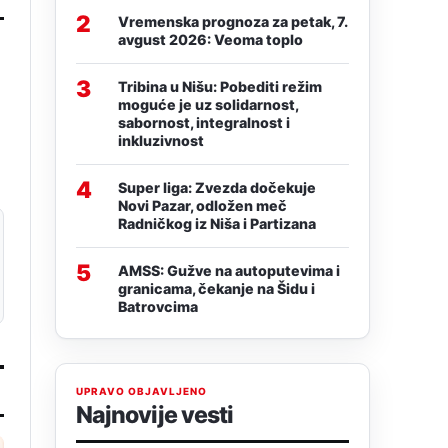
2
Vremenska prognoza za petak, 7.
avgust 2026: Veoma toplo
3
Tribina u Nišu: Pobediti režim
moguće je uz solidarnost,
sabornost, integralnost i
inkluzivnost
4
Super liga: Zvezda dočekuje
Novi Pazar, odložen meč
Radničkog iz Niša i Partizana
5
AMSS: Gužve na autoputevima i
granicama, čekanje na Šidu i
Batrovcima
UPRAVO OBJAVLJENO
Najnovije vesti