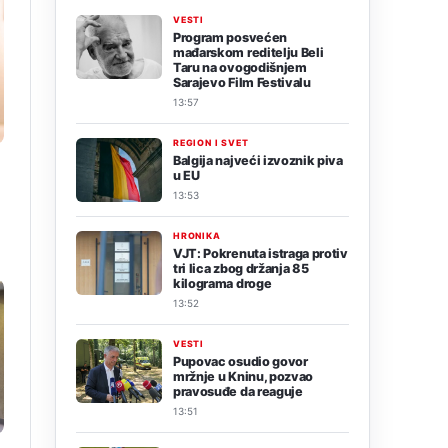
VESTI
Program posvećen
mađarskom reditelju Beli
Taru na ovogodišnjem
Sarajevo Film Festivalu
13:57
REGION I SVET
Balgija najveći izvoznik piva
u EU
13:53
HRONIKA
VJT: Pokrenuta istraga protiv
tri lica zbog držanja 85
kilograma droge
13:52
VESTI
Pupovac osudio govor
mržnje u Kninu, pozvao
pravosuđe da reaguje
13:51