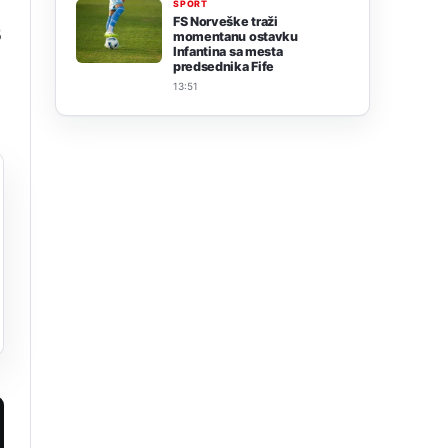
SPORT
FS Norveške traži
5
momentanu ostavku
Infantina sa mesta
predsednika Fife
13:51