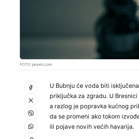
FOTO: pexels.com
U Bubnju će voda biti isključe
priključka za zgradu. U Bresnici
a razlog je popravka kućnog pr
da se promeni ako tokom izvođe
ili pojave novih većih havarija.