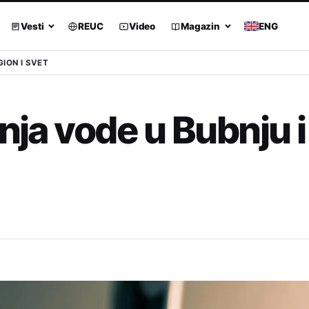
Vesti
REUC
Video
Magazin
ENG
GION I SVET
nja vode u Bubnju i