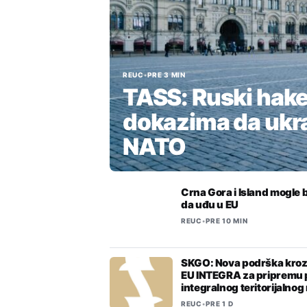
REUC
•
PRE 3 MIN
TASS: Ruski hake
dokazima da ukr
NATO
Crna Gora i Island mogle 
da uđu u EU
REUC
•
PRE 10 MIN
SKGO: Nova podrška kro
EU INTEGRA za pripremu 
integralnog teritorijalnog
REUC
•
PRE 1 D