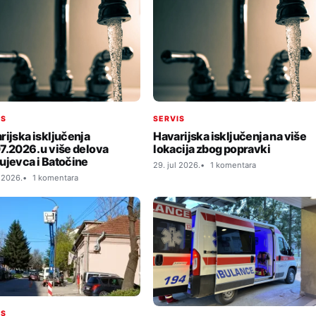
IS
SERVIS
rijska isključenja
Havarijska isključenja na više
7.2026. u više delova
lokacija zbog popravki
ujevca i Batočine
29. jul 2026.
1 komentara
l 2026.
1 komentara
IS