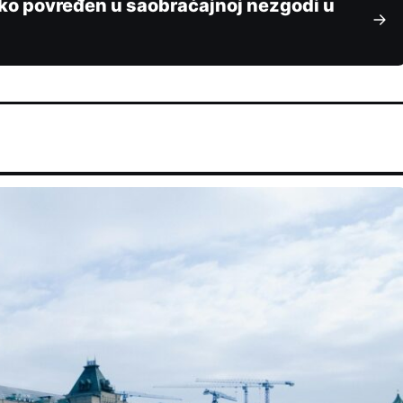
ško povređen u saobraćajnoj nezgodi u