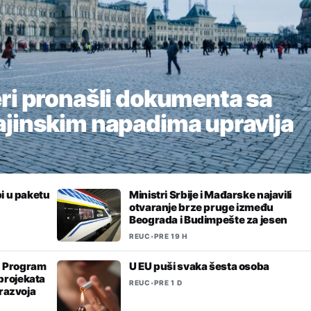
ri pronašli dokumenta sa
ajinskim napadima upravlja
bi u paketu
Ministri Srbije i Mađarske najavili
otvaranje brze pruge između
Beograda i Budimpešte za jesen
REUC
•
PRE 19 H
z Program
U EU puši svaka šesta osoba
projekata
REUC
•
PRE 1 D
 razvoja