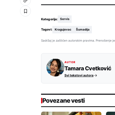
Kategorija:
Servis
Tagovi:
Kragujevac
Šumadija
Sadržaj je zaštićen autorskim pravima. Prenošenje je
AUTOR
Tamara Cvetković
Svi tekstovi autora
Povezane vesti