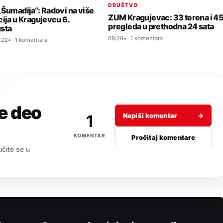
DRUŠTVO
„Šumadija“: Radovi na više
ZUM Kragujevac: 33 terena i 4
cija u Kragujevcu 6.
pregleda u prethodna 24 sata
sta
09:28
1 komentara
:22
1 komentara
je deo
1
Napiši komentar
→
KOMENTAR
Pročitaj komentare
učite se u