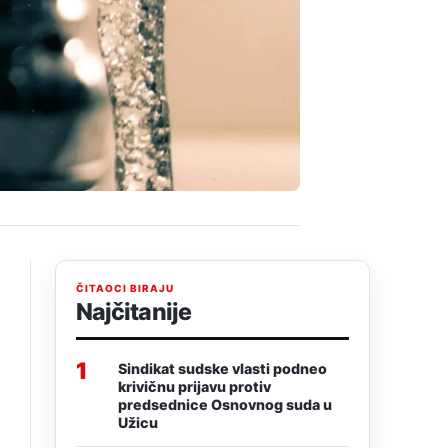
ČITAOCI BIRAJU
,
Najčitanije
1
Sindikat sudske vlasti podneo
krivičnu prijavu protiv
predsednice Osnovnog suda u
Užicu