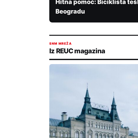
Hitna pomoć: Biciklista te
Beogradu
SNM MREŽA
Iz REUC magazina