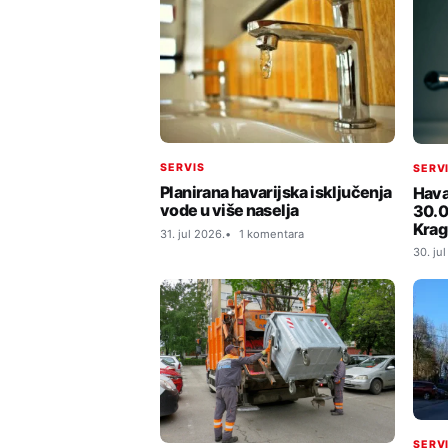
SERVIS
SERV
Planirana havarijska isključenja
Hava
vode u više naselja
30.0
Krag
31. jul 2026.
1 komentara
30. ju
SERV