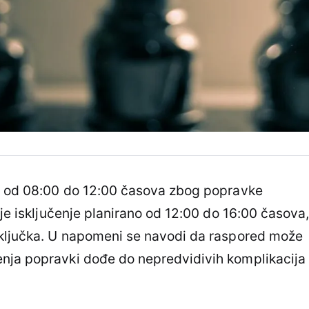
na od 08:00 do 12:00 časova zbog popravke
 je isključenje planirano od 12:00 do 16:00 časova
iključka. U napomeni se navodi da raspored može
nja popravki dođe do nepredvidivih komplikacija