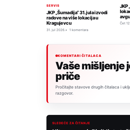
JKP 
SERVIS
loka
JKP „Šumadija“ 31. jula izvodi
avgu
radove na više lokacija u
Kragujevcu
Čet 12
31. jul 2026.
1 komentara
KOMENTARI ČITALACA
Vaše mišljenje 
priče
Pročitajte stavove drugih čitalaca i uklj
razgovor.
SLEDEĆE ZA ČITANJE