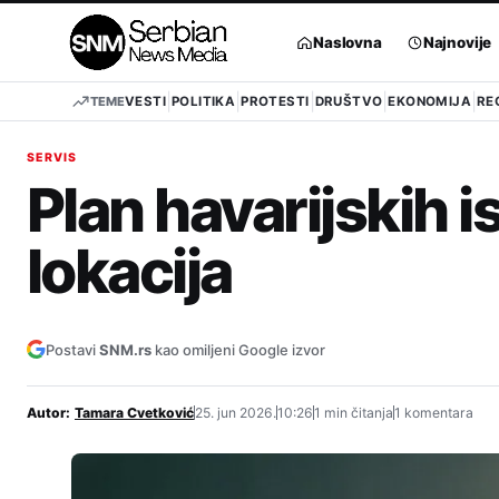
Pređi
na
Naslovna
Najnovije
sadržaj
TEME
VESTI
POLITIKA
PROTESTI
DRUŠTVO
EKONOMIJA
RE
SERVIS
Plan havarijskih i
lokacija
Postavi
SNM.rs
kao omiljeni Google izvor
Autor:
Tamara Cvetković
25. jun 2026.
10:26
1 min čitanja
1 komentara