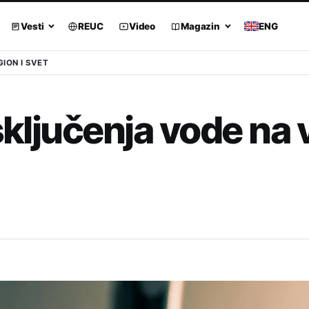
Vesti
REUC
Video
Magazin
ENG
GION I SVET
sključenja vode na 