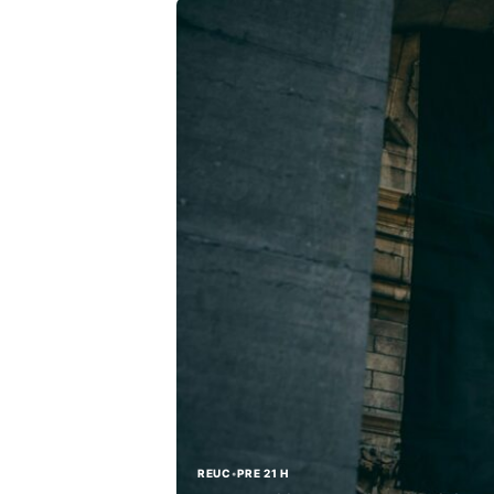
REUC
•
PRE 21 H