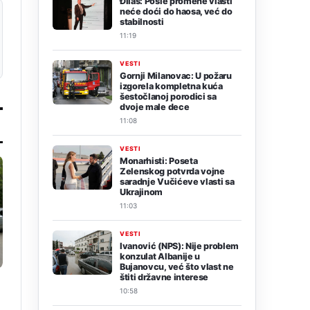
Đilas: Posle promene vlasti
neće doći do haosa, već do
stabilnosti
11:19
VESTI
Gornji Milanovac: U požaru
izgorela kompletna kuća
šestočlanoj porodici sa
dvoje male dece
11:08
VESTI
Monarhisti: Poseta
Zelenskog potvrda vojne
saradnje Vučićeve vlasti sa
Ukrajinom
11:03
VESTI
Ivanović (NPS): Nije problem
konzulat Albanije u
Bujanovcu, već što vlast ne
štiti državne interese
10:58