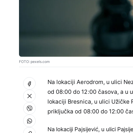
FOTO: pexels.com
Na lokaciji Aerodrom, u ulici Ne
od 08:00 do 12:00 časova, a u u
lokaciji Bresnica, u ulici Užičk
priključka od 08:00 do 12:00 ča
Na lokaciji Pajsijević, u ulici Paj