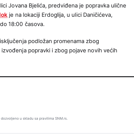
lici Jovana Bjelića, predviđena je popravka ulične
dok
je na lokaciji Erdoglija, u ulici Daničićeva,
 do 18:00 časova.
 isključenja podložan promenama zbog
 izvođenja popravki i zbog pojave novih većih
 dozvoljeno u skladu sa pravilima SNM.rs.