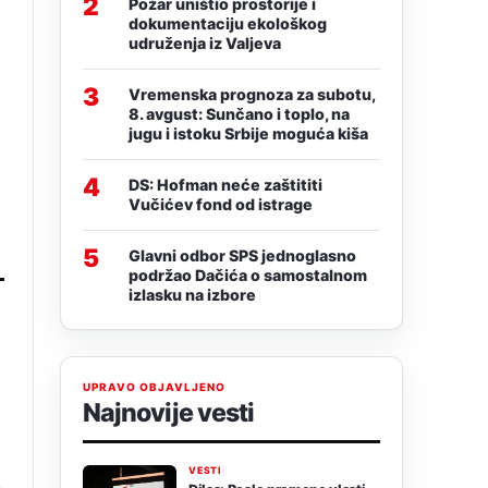
2
Požar uništio prostorije i
dokumentaciju ekološkog
udruženja iz Valjeva
3
Vremenska prognoza za subotu,
8. avgust: Sunčano i toplo, na
jugu i istoku Srbije moguća kiša
4
DS: Hofman neće zaštititi
Vučićev fond od istrage
5
Glavni odbor SPS jednoglasno
podržao Dačića o samostalnom
izlasku na izbore
UPRAVO OBJAVLJENO
Najnovije vesti
VESTI