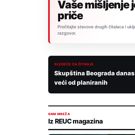
Vaše mišljenje 
priče
Pročitajte stavove drugih čitalaca i uklj
razgovor.
SLEDEĆE ZA ČITANJE
Skupština Beograda danas 
veći od planiranih
SNM MREŽA
Iz REUC magazina