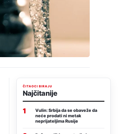
ČITAOCI BIRAJU
Najčitanije
1
Vulin: Srbija da se obaveže da
neće prodati ni metak
neprijateljima Rusije