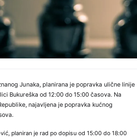
znanog Junaka, planirana je popravka ulične linije
lici Bukureška od 12:00 do 15:00 časova. Na
e Republike, najavljena je popravka kućnog
sova.
sijević, planiran je rad po dopisu od 15:00 do 18:00