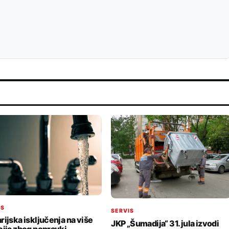
IS
SERVIS
rijska isključenja na više
JKP „Šumadija“ 31. jula izvodi