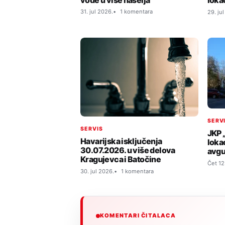
loka
31. jul 2026.
1 komentara
29. ju
SERV
SERVIS
JKP 
Havarijska isključenja
loka
30.07.2026. u više delova
avgu
Kragujevca i Batočine
Čet 12
30. jul 2026.
1 komentara
KOMENTARI ČITALACA