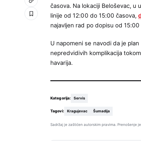
časova. Na lokaciji Beloševac, u u
linije od 12:00 do 15:00 časova,
najavljen rad po dopisu od 15:00
U napomeni se navodi da je plan
nepredvidivih komplikacija tokom
havarija.
Kategorija:
Servis
Tagovi:
Kragujevac
Šumadija
Sadržaj je zaštićen autorskim pravima. Prenošenje je