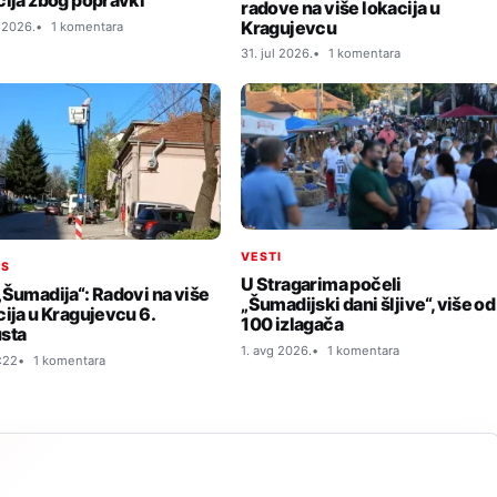
cija zbog popravki
radove na više lokacija u
Kragujevcu
l 2026.
1 komentara
31. jul 2026.
1 komentara
VESTI
IS
U Stragarima počeli
„Šumadija“: Radovi na više
„Šumadijski dani šljive“, više od
cija u Kragujevcu 6.
100 izlagača
sta
1. avg 2026.
1 komentara
:22
1 komentara