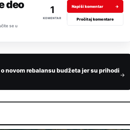
je deo
1
Napiši komentar
→
KOMENTAR
Pročitaj komentare
učite se u
o novom rebalansu budžeta jer su prihodi