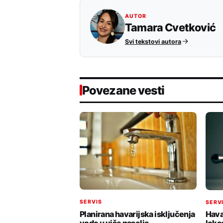
AUTOR
Tamara Cvetković
Svi tekstovi autora
Povezane vesti
SERVIS
SERV
Planirana havarijska isključenja
Hava
vode u više naselja