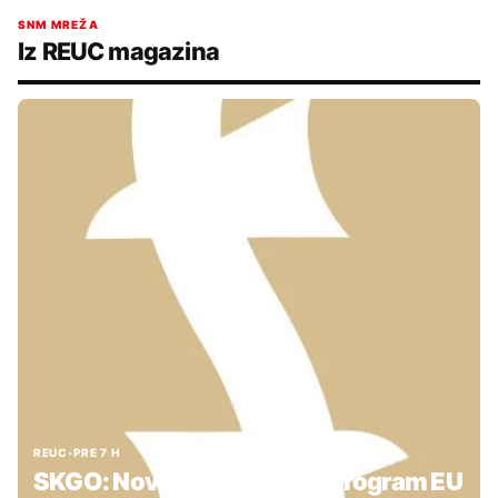
SNM MREŽA
Iz REUC magazina
REUC
•
PRE 7 H
SKGO: Nova podrška kroz Program EU