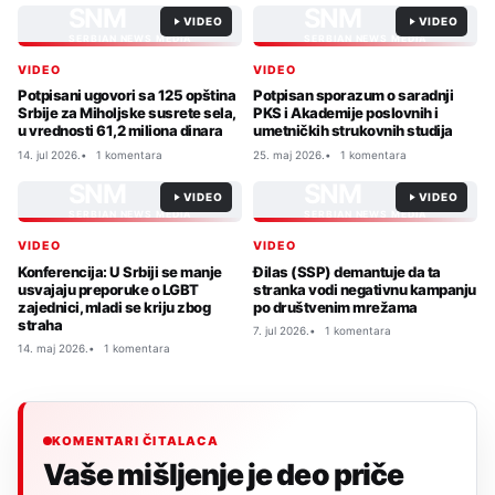
SNM
SNM
VIDEO
VIDEO
SERBIAN NEWS MEDIA
SERBIAN NEWS MEDIA
VIDEO
VIDEO
Potpisani ugovori sa 125 opština
Potpisan sporazum o saradnji
Srbije za Miholjske susrete sela,
PKS i Akademije poslovnih i
u vrednosti 61,2 miliona dinara
umetničkih strukovnih studija
14. jul 2026.
1 komentara
25. maj 2026.
1 komentara
SNM
SNM
VIDEO
VIDEO
SERBIAN NEWS MEDIA
SERBIAN NEWS MEDIA
VIDEO
VIDEO
Konferencija: U Srbiji se manje
Đilas (SSP) demantuje da ta
usvajaju preporuke o LGBT
stranka vodi negativnu kampanju
zajednici, mladi se kriju zbog
po društvenim mrežama
straha
7. jul 2026.
1 komentara
14. maj 2026.
1 komentara
KOMENTARI ČITALACA
Vaše mišljenje je deo priče