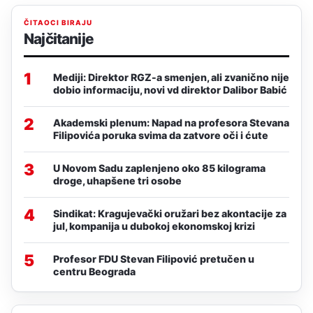
ČITAOCI BIRAJU
Najčitanije
1
Mediji: Direktor RGZ-a smenjen, ali zvanično nije
dobio informaciju, novi vd direktor Dalibor Babić
2
Akademski plenum: Napad na profesora Stevana
Filipovića poruka svima da zatvore oči i ćute
3
U Novom Sadu zaplenjeno oko 85 kilograma
droge, uhapšene tri osobe
4
Sindikat: Kragujevački oružari bez akontacije za
jul, kompanija u dubokoj ekonomskoj krizi
5
Profesor FDU Stevan Filipović pretučen u
centru Beograda