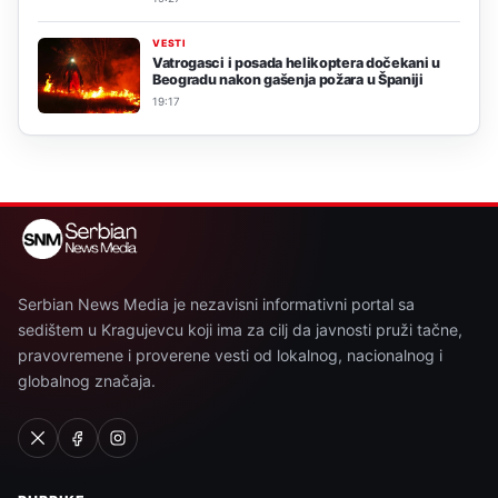
VESTI
Vatrogasci i posada helikoptera dočekani u
Beogradu nakon gašenja požara u Španiji
19:17
Serbian News Media je nezavisni informativni portal sa
sedištem u Kragujevcu koji ima za cilj da javnosti pruži tačne,
pravovremene i proverene vesti od lokalnog, nacionalnog i
globalnog značaja.