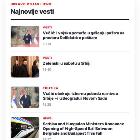
UPRAVO OBJAVLJENO
Najnovije vesti
VESTI
Vučić: I vojska pomaže u gašenju požara na
prostoru Deliblatske peščare
20:13
VESTI
Zelenski u subotu u Srbiji
19:40
POLITIKA
Vučić očekuje izbornu pobedu na nivou
Srbije – i u Beogradu i Novom Sadu
19:28
NEWS
Serbian and Hungarian Ministers Announce
Opening of High-Speed Rail Between
Belgrade and Budapest This Fall
19:27