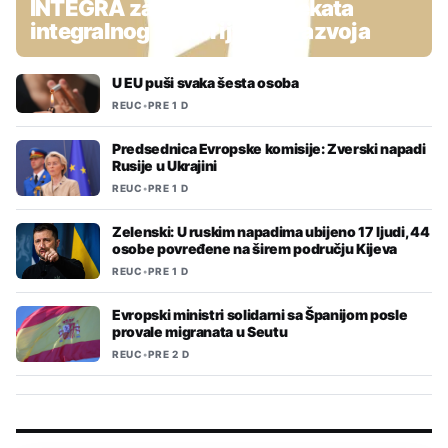
INTEGRA za pripremu projekata
integralnog teritorijalnog razvoja
U EU puši svaka šesta osoba
REUC
•
PRE 1 D
Predsednica Evropske komisije: Zverski napadi
Rusije u Ukrajini
REUC
•
PRE 1 D
Zelenski: U ruskim napadima ubijeno 17 ljudi, 44
osobe povređene na širem području Kijeva
REUC
•
PRE 1 D
Evropski ministri solidarni sa Španijom posle
provale migranata u Seutu
REUC
•
PRE 2 D