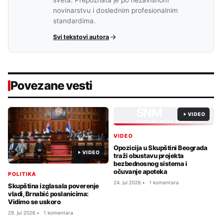
sveta. Prepoznata je po nezavisnom
novinarstvu i doslednim profesionalnim
standardima.
Svi tekstovi autora
Povezane vesti
SNM
VIDEO
SERBIAN NEWS MEDIA
VIDEO
Opozicija u Skupštini Beograda
VIDEO
traži obustavu projekta
bezbednosnog sistema i
očuvanje apoteka
POLITIKA
24. jul 2026.
1 komentara
Skupština izglasala poverenje
vladi, Brnabić poslanicima:
Vidimo se uskoro
29. jul 2026.
1 komentara