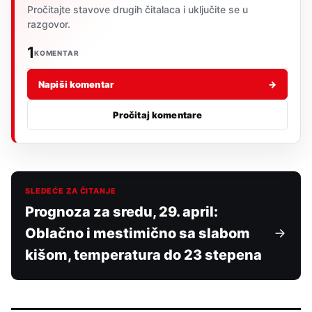
Pročitajte stavove drugih čitalaca i uključite se u
razgovor.
1
KOMENTAR
Napiši komentar
→
Pročitaj komentare
SLEDEĆE ZA ČITANJE
Prognoza za sredu, 29. april:
Oblačno i mestimično sa slabom
kišom, temperatura do 23 stepena