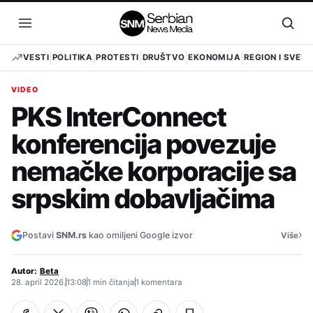
Pređi
na
Otvori
Otvo
sadržaj
meni
pret
VESTI
POLITIKA
PROTESTI
DRUŠTVO
EKONOMIJA
REGION I SVET
VIDEO
PKS InterConnect
konferencija povezuje
nemačke korporacije sa
srpskim dobavljačima
›
Postavi
SNM.rs
kao omiljeni Google izvor
Više
Autor:
Beta
28. april 2026.
13:08
1 min čitanja
1 komentara