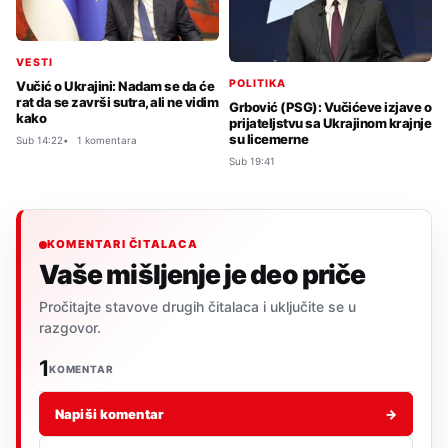
VESTI
POLITIKA
Vučić o Ukrajini: Nadam se da će
rat da se završi sutra, ali ne vidim
Grbović (PSG): Vučićeve izjave o
kako
prijateljstvu sa Ukrajinom krajnje
su licemerne
Sub 14:22
1 komentara
Sub 19:41
KOMENTARI ČITALACA
Vaše mišljenje je deo priče
Pročitajte stavove drugih čitalaca i uključite se u
razgovor.
1
KOMENTAR
Napiši komentar
→