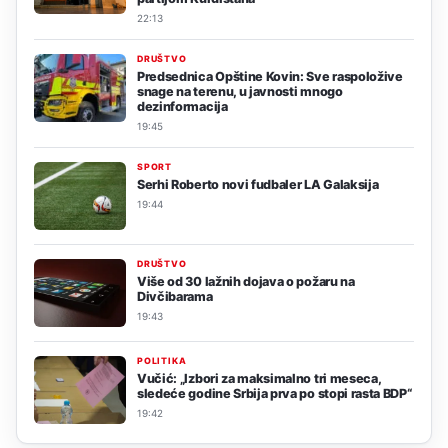
22:13
DRUŠTVO
Predsednica Opštine Kovin: Sve raspoložive
snage na terenu, u javnosti mnogo
dezinformacija
19:45
SPORT
Serhi Roberto novi fudbaler LA Galaksija
19:44
DRUŠTVO
Više od 30 lažnih dojava o požaru na
Divčibarama
19:43
POLITIKA
Vučić: „Izbori za maksimalno tri meseca,
sledeće godine Srbija prva po stopi rasta BDP“
19:42