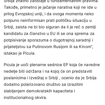
Srbija znatno zaostaje u fundamentalnim pravima.
Takođe, primetno je jačanje narativa koji ne ide u
prilog Evropskoj uniji, i da ovoga momenta neko
potpuno neinformisan prati političku situaciju u
Srbiji, zaista ne bi bio siguran da li je reč o zemlji
kandidatu za članstvo u EU ili se ona sprema za
potpisivanje sporazuma o dugotrajnoj saradnji i
prijateljstvu sa Putinovom Rusijom ili sa Kinom“,
istakao je Picula.
Picula je uoči plenarne sednice EP koja će naredne
nedelje biti održana i na kojoj će on predstaviti
poslanicima i Izveštaj o Srbiji , ocenio da je Srbija
dodatno polarizovano društvo sa izrazitim
slabljenjem demokratskih kapaciteta i
institucionalnog okvira.