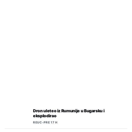
REUC
•
PRE 12 H
Konaković pisao UN zbog
saslušavanja u RS zaposlenih i
saradnika Memorijalnog centra
Srebrenica
Dron uleteo iz Rumunije u Bugarsku i
eksplodirao
REUC
•
PRE 17 H