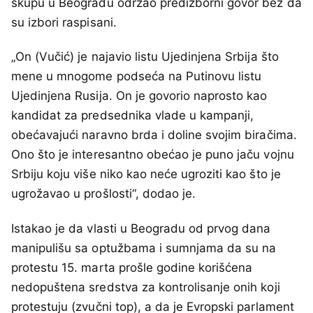
skupu u Beogradu održao predizborni govor bez da
su izbori raspisani.
„On (Vučić) je najavio listu Ujedinjena Srbija što
mene u mnogome podseća na Putinovu listu
Ujedinjena Rusija. On je govorio naprosto kao
kandidat za predsednika vlade u kampanji,
obećavajući naravno brda i doline svojim biračima.
Ono što je interesantno obećao je puno jaču vojnu
Srbiju koju više niko kao neće ugroziti kao što je
ugrožavao u prošlosti“, dodao je.
Istakao je da vlasti u Beogradu od prvog dana
manipulišu sa optužbama i sumnjama da su na
protestu 15. marta prošle godine korišćena
nedopuštena sredstva za kontrolisanje onih koji
protestuju (zvučni top), a da je Evropski parlament