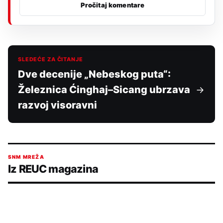
Pročitaj komentare
SLEDEĆE ZA ČITANJE
Dve decenije „Nebeskog puta“:
Železnica Ćinghaj–Sicang ubrzava
razvoj visoravni
SNM MREŽA
Iz REUC magazina