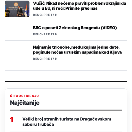
Vučić: Nikad nećemo praviti problem Ukrajini da
uđe u EU, ni reći: Primite prvo nas
REUC
•
PRE 17 H
BBC o poseti Zelenskog Beogradu (VIDEO)
REUC
•
PRE 17 H
Najmanje tri osobe, među kojima jedno dete,
poginule noćas u ruskim napadima kod Kijeva
REUC
•
PRE 17 H
ČITAOCI BIRAJU
Najčitanije
1
Veliki broj stranih turista na Dragačevskom
saboru trubača