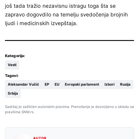
još tada tražio nezavisnu istragu toga šta se
zapravo dogovdilo na temelju svedočenja brojnih
ljudi i medicinskih izvepštaja.
Kategorija:
Vesti
Tagovi:
Aleksandar Vučić
EP
EU
Evropski parlament
Izbori
Rusija
Srbija
Sadržaj je zaštićen autorskim pravima. Prenošenje je dozvoljeno u skladu sa
pravilima SNM.rs.
AUTOR