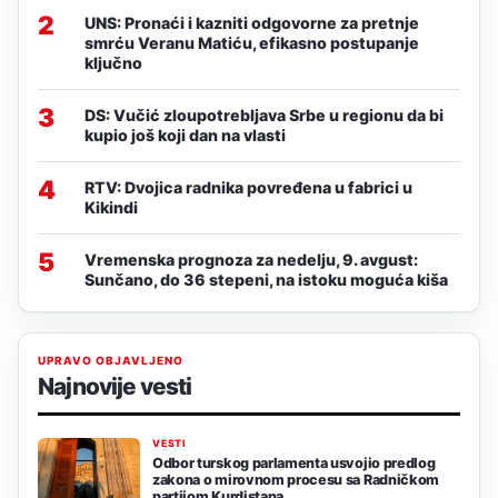
2
UNS: Pronaći i kazniti odgovorne za pretnje
smrću Veranu Matiću, efikasno postupanje
ključno
3
DS: Vučić zloupotrebljava Srbe u regionu da bi
kupio još koji dan na vlasti
4
RTV: Dvojica radnika povređena u fabrici u
Kikindi
5
Vremenska prognoza za nedelju, 9. avgust:
Sunčano, do 36 stepeni, na istoku moguća kiša
UPRAVO OBJAVLJENO
Najnovije vesti
VESTI
Odbor turskog parlamenta usvojio predlog
zakona o mirovnom procesu sa Radničkom
partijom Kurdistana