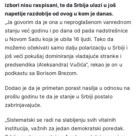
izbori nisu raspisani, te da Srbija ulazi u još
napetije razdoblje od ovog u kom je danas.
„Ja govorim da je ona u neproglašenom vanrednom
stanju već godinu i po dana od pada nadstrešnice
u Novom Sadu koja je ubila 16 ljudi. Tako da
možemo očekivati samo dalju polarizaciju u Srbiji i
još veći pokušaj dominiranja vladajuće stranke i
predsendika (Aleksandra) Vučića“, rekao je on u
podkastu sa Borisom Brezom.
Dodao je da je primetan porast nasilja u odnosu na
prošlu godinu te da je stanje u Srbiji postalo
zabrinjavajuće.
„Sistematski se radi na slabljenju svih vitalnih
institucija, važnih za jedan demokratski poredak.