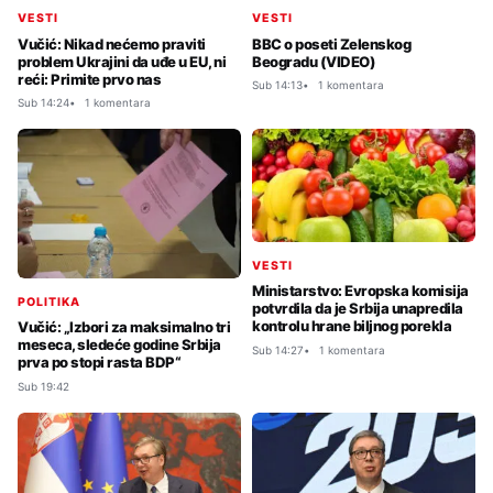
VESTI
VESTI
Vučić: Nikad nećemo praviti
BBC o poseti Zelenskog
problem Ukrajini da uđe u EU, ni
Beogradu (VIDEO)
reći: Primite prvo nas
Sub 14:13
1 komentara
Sub 14:24
1 komentara
VESTI
Ministarstvo: Evropska komisija
POLITIKA
potvrdila da je Srbija unapredila
kontrolu hrane biljnog porekla
Vučić: „Izbori za maksimalno tri
meseca, sledeće godine Srbija
Sub 14:27
1 komentara
prva po stopi rasta BDP“
Sub 19:42