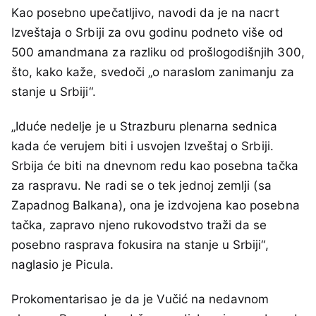
Kao posebno upečatljivo, navodi da je na nacrt
Izveštaja o Srbiji za ovu godinu podneto više od
500 amandmana za razliku od prošlogodišnjih 300,
što, kako kaže, svedoči „o naraslom zanimanju za
stanje u Srbiji“.
„Iduće nedelje je u Strazburu plenarna sednica
kada će verujem biti i usvojen Izveštaj o Srbiji.
Srbija će biti na dnevnom redu kao posebna tačka
za raspravu. Ne radi se o tek jednoj zemlji (sa
Zapadnog Balkana), ona je izdvojena kao posebna
tačka, zapravo njeno rukovodstvo traži da se
posebno rasprava fokusira na stanje u Srbiji“,
naglasio je Picula.
Prokomentarisao je da je Vučić na nedavnom