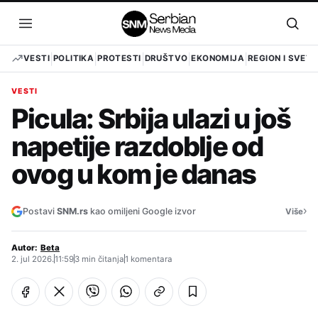
Pređi
na
Otvori
Otvo
sadržaj
meni
pret
VESTI
POLITIKA
PROTESTI
DRUŠTVO
EKONOMIJA
REGION I SVET
VESTI
Picula: Srbija ulazi u još
napetije razdoblje od
ovog u kom je danas
›
Postavi
SNM.rs
kao omiljeni Google izvor
Više
Autor:
Beta
2. jul 2026.
11:59
3 min čitanja
1 komentara