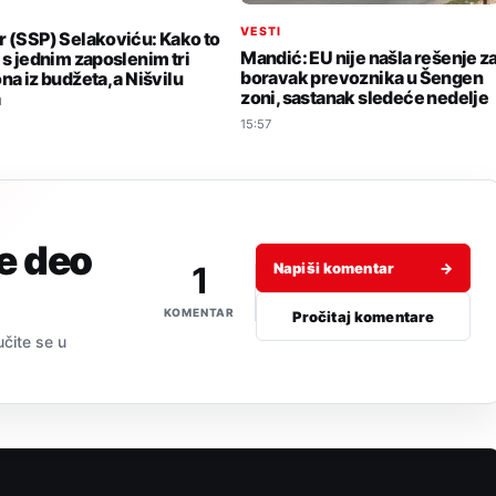
I
VESTI
r (SSP) Selakoviću: Kako to
Mandić: EU nije našla rešenje z
i s jednim zaposlenim tri
boravak prevoznika u Šengen
na iz budžeta, a Nišvilu
zoni, sastanak sledeće nedelje
a
15:57
je deo
1
Napiši komentar
→
KOMENTAR
Pročitaj komentare
učite se u