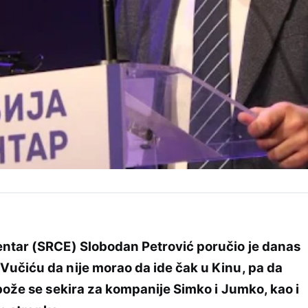
entar (SRCE) Slobodan Petrović poručio je danas
Vučiću da nije morao da ide čak u Kinu, pa da
obože se sekira za kompanije Simko i Jumko, kao i