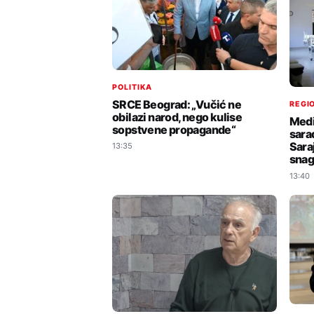
POLITIKA
SRCE Beograd: „Vučić ne
REGIO
obilazi narod, nego kulise
Medi
sopstvene propagande“
sara
Sara
13:35
sna
13:40