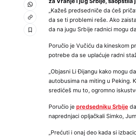
za Vranje i jug Srbije, saopštila 
„Kažeš predsedniče da ćeš priča
da se ti problemi reše. Ako zais
da na jugu Srbije radnici mogu da
Poručio je Vučiću da kineskom pr
potrebe da se uplaćuje radni staž
„Objasni Li Đijangu kako mogu da 
autobusima na miting u Peking. K
sredićeš mu to, ogromno iskustvo j
Poručio je
predsedniku Srbije
da
naprednjaci opljačkali Simko, Jum
„Prećuti i onaj deo kada si izbaci