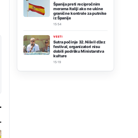
Španija preti recipročnim
merama Italiji ako ne ukine
granične kontrole za putnike
iz Španije
15:54
VESTI
Sutra počinje 32. Nišvil džez
festival, organizatori nisu
dobili podršku Ministarstva
kulture
15:19