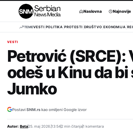
Pređi
na
Naslovna
Najnovije
sadržaj
TEME
VESTI
POLITIKA
PROTESTI
DRUŠTVO
EKONOMIJA
RE
VESTI
Petrović (SRCE): 
odeš u Kinu da bi 
Jumko
Postavi
SNM.rs
kao omiljeni Google izvor
Autor:
Beta
25. maj 2026.
13:54
2 min čitanja
1 komentara