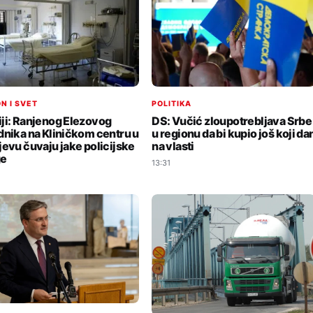
N I SVET
POLITIKA
ji: Ranjenog Elezovog
DS: Vučić zloupotrebljava Srbe
dnika na Kliničkom centru u
u regionu da bi kupio još koji da
jevu čuvaju jake policijske
na vlasti
ge
13:31