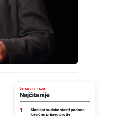
ČITAOCI BIRAJU
Najčitanije
1
Sindikat sudske vlasti podneo
krivičnu prijavu protiv