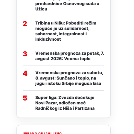
predsednice Osnovnog suda u
Užicu
2
Tribina u Nišu: Pobediti režim
moguće je uz solidarnost,
sabornost, integralnost i
inkluzivnost
3
Vremenska prognoza za petak, 7.
avgust 2026: Veoma toplo
4
Vremenska prognoza za subotu,
8. avgust: Sunčano i toplo, na
jugu i istoku Srbije moguća kiša
5
Super liga: Zvezda dočekuje
Novi Pazar, odložen meč
Radničkog iz Niša i Partizana
UPRAVO OBJAVLJENO