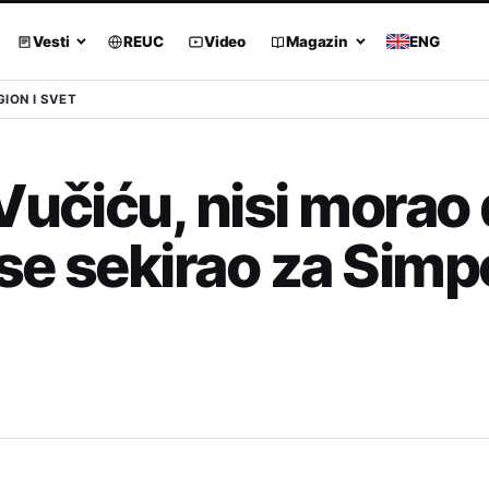
Vesti
REUC
Video
Magazin
ENG
GION I SVET
Vučiću, nisi morao
se sekirao za Simpo