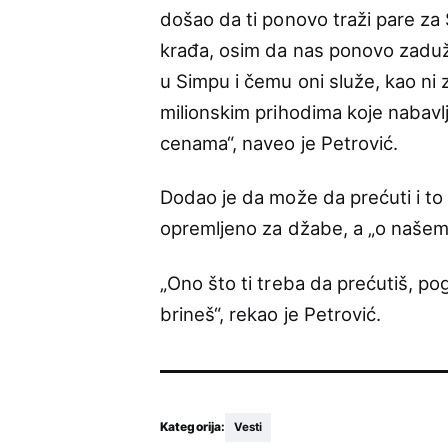
došao da ti ponovo traži pare za 
krađa, osim da nas ponovo zadužu
u Simpu i čemu oni služe, kao ni
milionskim prihodima koje nabav
cenama“, naveo je Petrović.
Dodao je da može da prećuti i to 
opremljeno za džabe, a „o našem 
„Ono što ti treba da prećutiš, p
brineš“, rekao je Petrović.
Kategorija:
Vesti