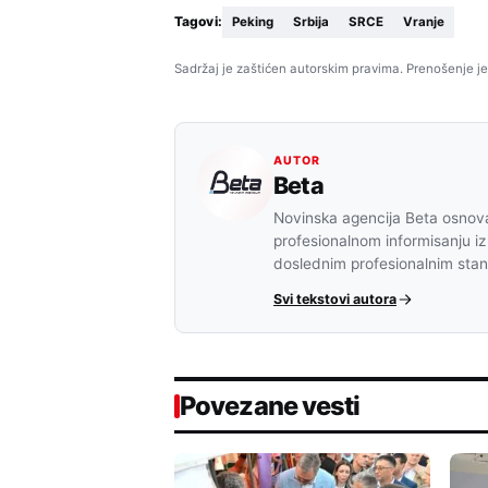
Tagovi:
Peking
Srbija
SRCE
Vranje
Sadržaj je zaštićen autorskim pravima. Prenošenje je
AUTOR
Beta
Novinska agencija Beta osnova
profesionalnom informisanju iz
doslednim profesionalnim sta
Svi tekstovi autora
Povezane vesti