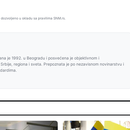
 dozvoljeno u skladu sa pravilima SNM.rs.
na je 1992. u Beogradu i posvećena je objektivnom i
 Srbije, regiona i sveta. Prepoznata je po nezavisnom novinarstvu i
ndardima.