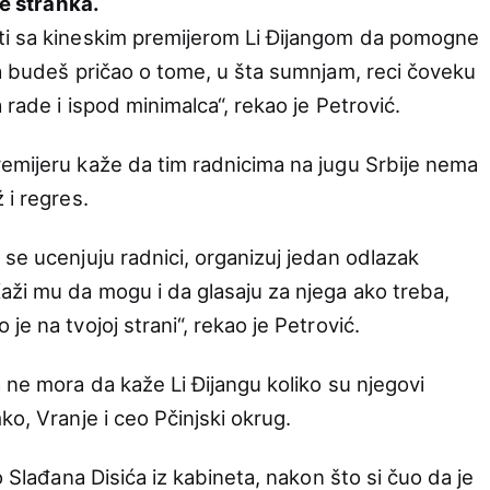
je stranka.
ti sa kineskim premijerom Li Đijangom da pomogne
ta budeš pričao o tome, u šta sumnjam, reci čoveku
 rade i ispod minimalca“, rekao je Petrović.
emijeru kaže da tim radnicima na jugu Srbije nema
 i regres.
se ucenjuju radnici, organizuj jedan odlazak
aži mu da mogu i da glasaju za njega ako treba,
e na tvojoj strani“, rekao je Petrović.
 ne mora da kaže Li Đijangu koliko su njegovi
ko, Vranje i ceo Pčinjski okrug.
o Slađana Disića iz kabineta, nakon što si čuo da je