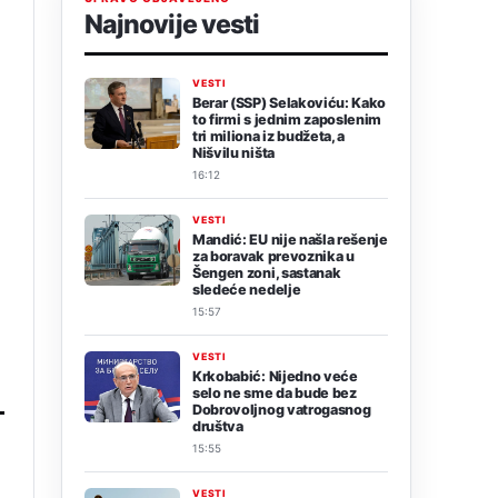
Najnovije vesti
VESTI
Berar (SSP) Selakoviću: Kako
to firmi s jednim zaposlenim
tri miliona iz budžeta, a
Nišvilu ništa
16:12
VESTI
Mandić: EU nije našla rešenje
za boravak prevoznika u
Šengen zoni, sastanak
sledeće nedelje
15:57
VESTI
Krkobabić: Nijedno veće
selo ne sme da bude bez
Dobrovoljnog vatrogasnog
društva
15:55
VESTI