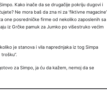
Simpo. Kako inače da se drugačije pokriju dugovi i
jete? Ne mora baš da zna ni za ‘fiktivne magacine’
 za one posredničke firme od nekoliko zaposlenih sa
ljaju iz Grčke pamuk za Jumko po višestruko većim
koliko je stanova i vila naprednjaka iz tog Simpa
trošku“.
ogotovo za Simpo, ja ću da kažem, nemoj da se