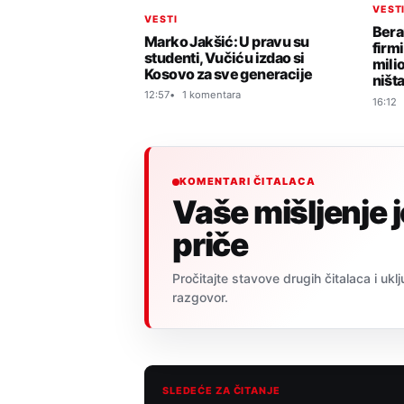
VEST
VESTI
Bera
Marko Jakšić: U pravu su
firm
studenti, Vučiću izdao si
milio
Kosovo za sve generacije
ništ
12:57
1 komentara
16:12
KOMENTARI ČITALACA
Vaše mišljenje 
priče
Pročitajte stavove drugih čitalaca i uklj
razgovor.
SLEDEĆE ZA ČITANJE