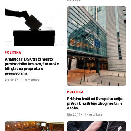
POLITIKA
Analitičar: DSK traži mesto
predsednika Kosova, što može
biti glavna prepreka u
pregovorima
Sre 09:57
1 komentara
POLITIKA
Priština traži od Evropske unije
pritisak na Srbiju zbog nestalih
osoba
Uto 20:17
1 komentara