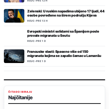
REUC
•
PRE 12 H
Zelenski: U ruskim napadima ubijeno 17 ljudi, 44
osobe povređene na širem području Kijeva
REUC
•
PRE 13 H
Evropski ministri solidarni sa Španijom posle
provale migranata u Seutu
REUC
•
PRE 1 D
Francuske vlasti: Spaseno više od 150
migranata kojima se zapalio čamac u Lamanšu
REUC
•
PRE 1 D
ČITAOCI BIRAJU
Najčitanije