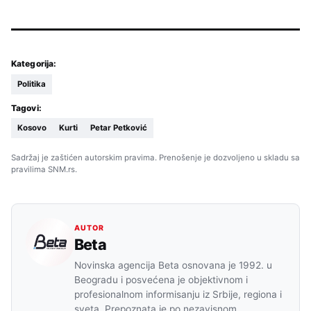
Kategorija:
Politika
Tagovi:
Kosovo
Kurti
Petar Petković
Sadržaj je zaštićen autorskim pravima. Prenošenje je dozvoljeno u skladu sa
pravilima SNM.rs.
AUTOR
Beta
Novinska agencija Beta osnovana je 1992. u
Beogradu i posvećena je objektivnom i
profesionalnom informisanju iz Srbije, regiona i
sveta. Prepoznata je po nezavisnom