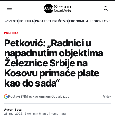
Pređi
na
Otvori
Otvo
sadržaj
meni
pret
VESTI
POLITIKA
PROTESTI
DRUŠTVO
EKONOMIJA
REGION I SVET
POLITIKA
Petković: „Radnici u
napadnutim objektima
Železnice Srbije na
Kosovu primaće plate
kao do sada“
›
Postavi
SNM.rs
kao omiljeni Google izvor
Više
Autor:
Beta
28. maj 2026.
15:06
1 min čitanja
1 komentara