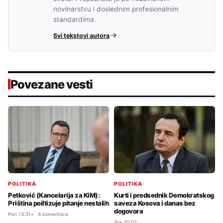
novinarstvu i doslednim profesionalnim
standardima.
Svi tekstovi autora
Povezane vesti
POLITIKA
POLITIKA
Petković (Kancelarija za KiM):
Kurti i predsednik Demokratskog
Priština poiltizuje pitanje nestalih
saveza Kosova i danas bez
dogovora
Pon 13:31
4 komentara
Sre 20:02