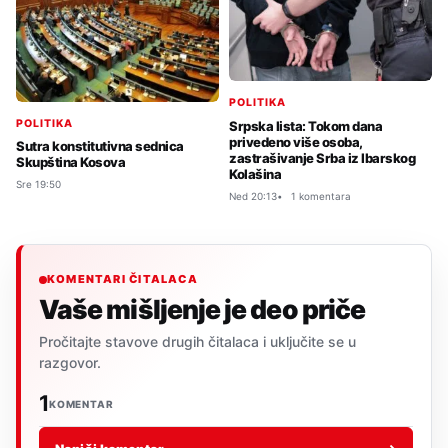
POLITIKA
POLITIKA
Srpska lista: Tokom dana
privedeno više osoba,
Sutra konstitutivna sednica
zastrašivanje Srba iz Ibarskog
Skupština Kosova
Kolašina
Sre 19:50
Ned 20:13
1 komentara
KOMENTARI ČITALACA
Vaše mišljenje je deo priče
Pročitajte stavove drugih čitalaca i uključite se u
razgovor.
1
KOMENTAR