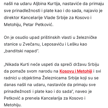
našli na udaru Aljbina Kurtija, nastaviće da primaju
sve prinadležnosti i plate kao i do sada, najavio je
direktor Kancelarije Vlade Srbije za Kosovo i
Metohiju, Petar Petković.
On je osudio upad prištinskih vlasti u železničke
stanice u Zvečanu, Leposaviću i Lešku kao
„banditski napad“.
„Nikada Kurti neće uspeti da spreči državu Srbiju
da pomaže svom narodu na
Kosovu i Metohiji
i svi
radnici u objektima Železnicama Srbije koji su se
danas našli na udaru, nastaviće da primaju sve
prinadležnosti i plate kao i do sada“, naveo je
Petković a prenela Kancelarija za Kosovo i
Metohiju.