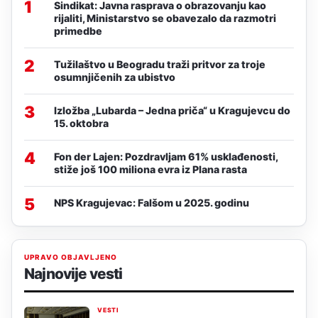
1
Sindikat: Javna rasprava o obrazovanju kao
rijaliti, Ministarstvo se obavezalo da razmotri
primedbe
2
Tužilaštvo u Beogradu traži pritvor za troje
osumnjičenih za ubistvo
3
Izložba „Lubarda – Jedna priča“ u Kragujevcu do
15. oktobra
4
Fon der Lajen: Pozdravljam 61% usklađenosti,
stiže još 100 miliona evra iz Plana rasta
5
NPS Kragujevac: Falšom u 2025. godinu
UPRAVO OBJAVLJENO
Najnovije vesti
VESTI