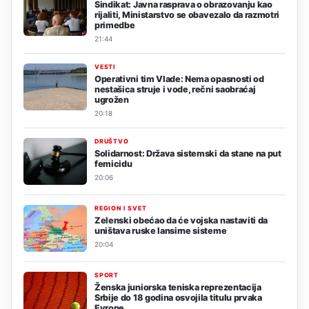
Sindikat: Javna rasprava o obrazovanju kao
rijaliti, Ministarstvo se obavezalo da razmotri
primedbe
21:44
VESTI
Operativni tim Vlade: Nema opasnosti od
nestašica struje i vode, rečni saobraćaj
ugrožen
20:18
DRUŠTVO
Solidarnost: Država sistemski da stane na put
femicidu
20:06
REGION I SVET
Zelenski obećao da će vojska nastaviti da
uništava ruske lansirne sisteme
20:04
SPORT
Ženska juniorska teniska reprezentacija
Srbije do 18 godina osvojila titulu prvaka
Evrope