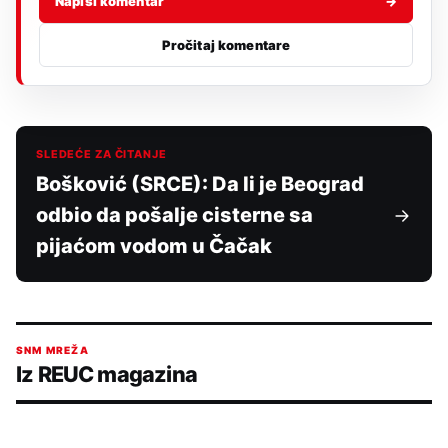
Napiši komentar
→
Pročitaj komentare
SLEDEĆE ZA ČITANJE
Bošković (SRCE): Da li je Beograd
odbio da pošalje cisterne sa
pijaćom vodom u Čačak
SNM MREŽA
Iz REUC magazina