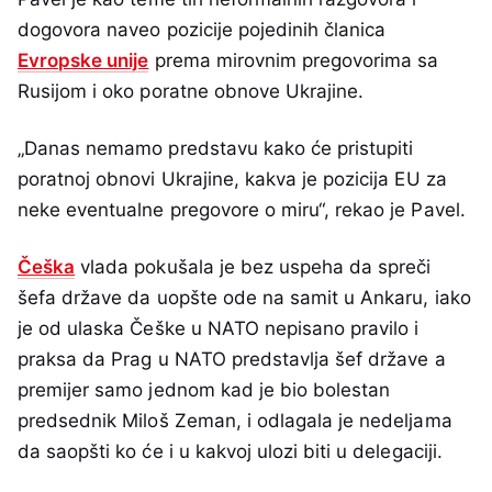
dogovora naveo pozicije pojedinih članica
Evropske unije
prema mirovnim pregovorima sa
Rusijom i oko poratne obnove Ukrajine.
„Danas nemamo predstavu kako će pristupiti
poratnoj obnovi Ukrajine, kakva je pozicija EU za
neke eventualne pregovore o miru“, rekao je Pavel.
Češka
vlada pokušala je bez uspeha da spreči
šefa države da uopšte ode na samit u Ankaru, iako
je od ulaska Češke u NATO nepisano pravilo i
praksa da Prag u NATO predstavlja šef države a
premijer samo jednom kad je bio bolestan
predsednik Miloš Zeman, i odlagala je nedeljama
da saopšti ko će i u kakvoj ulozi biti u delegaciji.