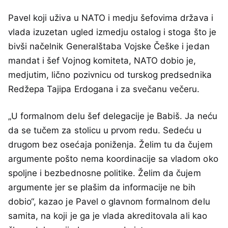
Pavel koji uživa u NATO i medju šefovima država i
vlada izuzetan ugled izmedju ostalog i stoga što je
bivši načelnik Generalštaba Vojske Češke i jedan
mandat i šef Vojnog komiteta, NATO dobio je,
medjutim, lično pozivnicu od turskog predsednika
Redžepa Tajipa Erdogana i za svečanu večeru.
„U formalnom delu šef delegacije je Babiš. Ja neću
da se tučem za stolicu u prvom redu. Sedeću u
drugom bez osećaja poniženja. Želim tu da čujem
argumente pošto nema koordinacije sa vladom oko
spoljne i bezbednosne politike. Želim da čujem
argumente jer se plašim da informacije ne bih
dobio“, kazao je Pavel o glavnom formalnom delu
samita, na koji je ga je vlada akreditovala ali kao