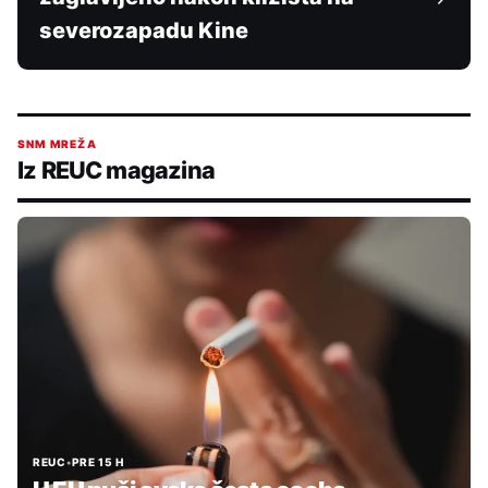
severozapadu Kine
SNM MREŽA
Iz REUC magazina
REUC
•
PRE 15 H