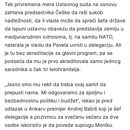
Tek privremena mera Ustavnog suda na osnovu
zahteva predsednika Češke da reši sukob
nadležnosti, da li vlada može da spreči šefa države
da ispuni ustavnu obavezu da predstavlja zemlju u
medjunarodnim odnosima, tj. na samitu NATO,
naterala je vladu da Pavela uvrsti u delegaciju. Ali
je tu bez akreditacije za glavni program, pa se
podseća da mu je prvo akreditovala samo jednog
saradnika a čak tri telohranitelja.
„Jasno smo mu rekli da treba ovaj samit da
prepusti nama. Mi odgovaramo za spoljnu i
bezbednostnu politiku i budžet“, rekao je pred
odlazak u Ankaru premijer Andrej Babiš koji je šef
delegacije a pozivnicu za svečanu večeru za dve
osobe iskoristio je da povede suprugu Moniku.