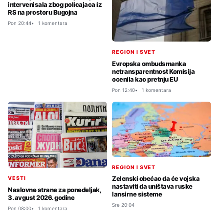
intervenisala zbog policajaca iz
RS na prostoru Bugojna
Pon 20:44
1 komentara
REGION I SVET
Evropska ombudsmanka
netransparentnost Komisija
ocenila kao pretnju EU
Pon 12:40
1 komentara
REGION I SVET
Zelenski obećao da će vojska
VESTI
nastaviti da uništava ruske
Naslovne strane za ponedeljak,
lansirne sisteme
3. avgust 2026. godine
Sre 20:04
Pon 08:00
1 komentara