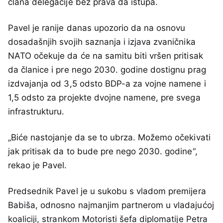
člana delegacije bez prava da istupa.
Pavel je ranije danas upozorio da na osnovu
dosadašnjih svojih saznanja i izjava zvaničnika
NATO očekuje da će na samitu biti vršen pritisak
da članice i pre nego 2030. godine dostignu prag
izdvajanja od 3,5 odsto BDP-a za vojne namene i
1,5 odsto za projekte dvojne namene, pre svega
infrastrukturu.
„Biće nastojanje da se to ubrza. Možemo očekivati
jak pritisak da to bude pre nego 2030. godine“,
rekao je Pavel.
Predsednik Pavel je u sukobu s vladom premijera
Babiša, odnosno najmanjim partnerom u vladajućoj
koaliciji, strankom Motoristi šefa diplomatije Petra