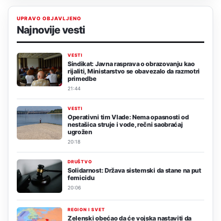
UPRAVO OBJAVLJENO
Najnovije vesti
VESTI
Sindikat: Javna rasprava o obrazovanju kao
rijaliti, Ministarstvo se obavezalo da razmotri
primedbe
21:44
VESTI
Operativni tim Vlade: Nema opasnosti od
nestašica struje i vode, rečni saobraćaj
ugrožen
20:18
DRUŠTVO
Solidarnost: Država sistemski da stane na put
femicidu
20:06
REGION I SVET
Zelenski obećao da će vojska nastaviti da