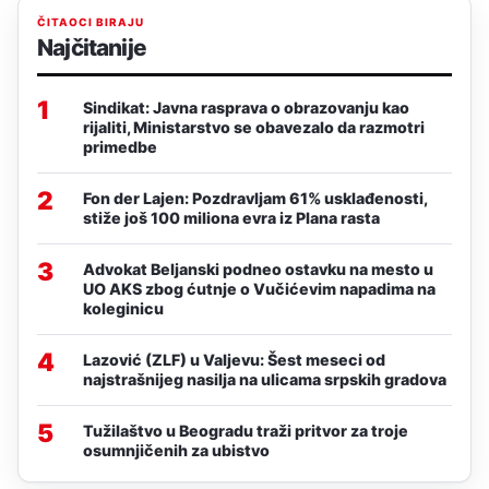
ČITAOCI BIRAJU
Najčitanije
1
Sindikat: Javna rasprava o obrazovanju kao
rijaliti, Ministarstvo se obavezalo da razmotri
primedbe
2
Fon der Lajen: Pozdravljam 61% usklađenosti,
stiže još 100 miliona evra iz Plana rasta
3
Advokat Beljanski podneo ostavku na mesto u
UO AKS zbog ćutnje o Vučićevim napadima na
koleginicu
4
Lazović (ZLF) u Valjevu: Šest meseci od
najstrašnijeg nasilja na ulicama srpskih gradova
5
Tužilaštvo u Beogradu traži pritvor za troje
osumnjičenih za ubistvo