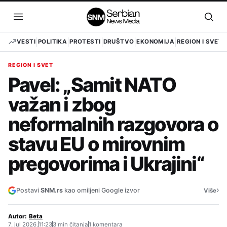
Pređi
na
Otvori
Otvo
sadržaj
meni
pret
VESTI
POLITIKA
PROTESTI
DRUŠTVO
EKONOMIJA
REGION I SVET
REGION I SVET
Pavel: „Samit NATO
važan i zbog
neformalnih razgovora o
stavu EU o mirovnim
pregovorima i Ukrajini“
›
Postavi
SNM.rs
kao omiljeni Google izvor
Više
Autor:
Beta
7. jul 2026.
11:23
3 min čitanja
1 komentara