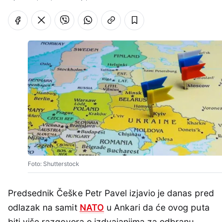
Foto: Shutterstock
Predsednik Češke Petr Pavel izjavio je danas pred
odlazak na samit
NATO
u Ankari da će ovog puta
biti više razgovora o izdvajanjima za odbranu