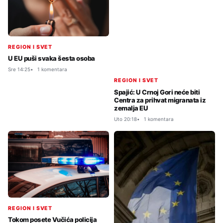
REGION I SVET
U EU puši svaka šesta osoba
Sre 14:25
1 komentara
REGION I SVET
Spajić: U Crnoj Gori neće biti
Centra za prihvat migranata iz
zemalja EU
Uto 20:18
1 komentara
REGION I SVET
Tokom posete Vučića policija