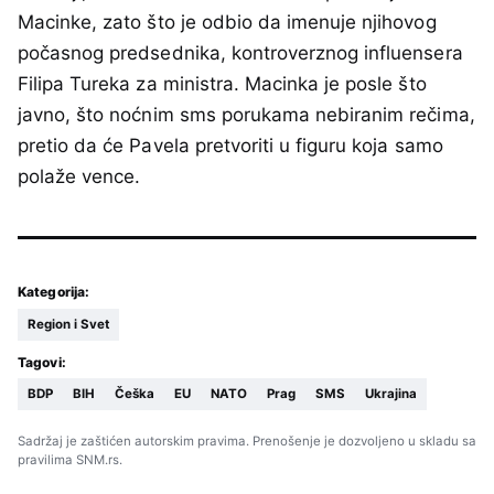
Macinke, zato što je odbio da imenuje njihovog
počasnog predsednika, kontroverznog influensera
Filipa Tureka za ministra. Macinka je posle što
javno, što noćnim sms porukama nebiranim rečima,
pretio da će Pavela pretvoriti u figuru koja samo
polaže vence.
Kategorija:
Region i Svet
Tagovi:
BDP
BIH
Češka
EU
NATO
Prag
SMS
Ukrajina
Sadržaj je zaštićen autorskim pravima. Prenošenje je dozvoljeno u skladu sa
pravilima SNM.rs.