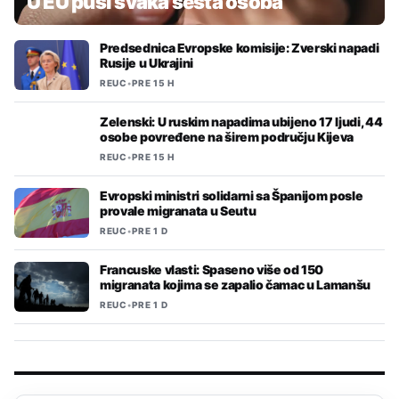
U EU puši svaka šesta osoba
Predsednica Evropske komisije: Zverski napadi
Rusije u Ukrajini
REUC
•
PRE 15 H
Zelenski: U ruskim napadima ubijeno 17 ljudi, 44
osobe povređene na širem području Kijeva
REUC
•
PRE 15 H
Evropski ministri solidarni sa Španijom posle
provale migranata u Seutu
REUC
•
PRE 1 D
Francuske vlasti: Spaseno više od 150
migranata kojima se zapalio čamac u Lamanšu
REUC
•
PRE 1 D