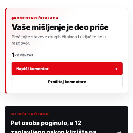
KOMENTARI ČITALACA
Vaše mišljenje je deo priče
Pročitajte stavove drugih čitalaca i uključite se u
razgovor.
1
KOMENTAR
Napiši komentar
→
Pročitaj komentare
SLEDEĆE ZA ČITANJE
Pet osoba poginulo, a 12
zaglavljeno nakon klizišta na