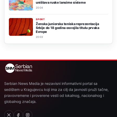
uništava ruske lansirne sisteme
20:04
SPORT
Ženska juniorska teniska reprezentacija
Srbije do 18 godina osvojila titulu prvaka
Evrope
20:03
Serbian News Media je nezavisni informativni portal sa
sedištem u Kragujevcu koji ima za cilj da javnosti pruži tačne,
pravovremene i proverene vesti od lokalnog, nacionalnog i
globalnog značaja.