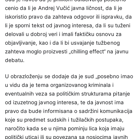
cenio da li je Andrej Vučić javna ličnost, da li je
iskoristio pravo da zahteva odgovor ili ispravku, da
li je sporni tekst od javnog interesa, da li su tuženi
delovali u dobroj veri i imali faktičku osnovu za
objavljivanje, kao i da li bi usvajanje tužbenog
zahteva moglo proizvesti „chilling effect“ na javnu
debatu.
U obrazloženju se dodaje da je sud „posebno imao
u vidu da je tema organizovanog kriminala i
eventualnih veza sa političkim strukturama pitanje
od izuzetnog javnog interesa, te da javnost ima
pravo da bude informisana o sadržini komunikacija
koje su predmet sudskih i tužilačkih postupaka,
naročito kada se u njima pominju lica koja imaju
politički uticaj ili su povezana sa nosiocima javnih