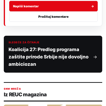
Napiši komentar
→
Pročitaj komentare
SLEDEĆE ZA ČITANJE
Koalicija 27: Predlog programa
zaštite prirode Srbije nije dovoljno
ambiciozan
SNM MREŽA
Iz REUC magazina