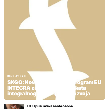
REUC
•
PRE 2 H
SKGO: Nova podrška kroz Program EU
INTEGRA za pripremu projekata
integralnog teritorijalnog razvoja
U EU puši svaka šesta osoba