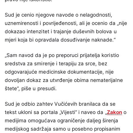
Sud je cenio njegove navode o nelagodnosti,
uznemirenosti i povrijeđenosti, ali je ocenio da „nije
dokazao intenzitet i trajanje duševnih bolova u
mjeri koja bi opravdala dosuđivanje naknade.“
„Sam navod da je po preporuci prijatelja koristio
sredstva za smirenje i terapiju za srce, bez
odgovarajuće medicinske dokumentacije, nije
dovoljan dokaz za utvrđenje obima nematerijalne
štete“, piše u presudi.
Sud je odbio zahtev Vučićevih branilaca da se
tekst ukloni sa portala „Vijesti“ i naveo da „
Zakon
o
medijima omogućava ograničenje daljeg širenja
medijskog sadržaja samo u posebno propisanim