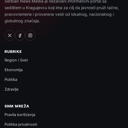
Serbian News Media je nezavisni informativni portal sa
sedištem u Kragujevcu koji ima za cilj da javnosti pruži tačne,
pravovremene i proverene vesti od lokalnog, nacionalnog i
globalnog značaja.
RUBRIKE
Region i Svet
Ekonomija
Politika
Zdravlje
SNM MREŽA
Pravila korišćenja
Politika privatnosti