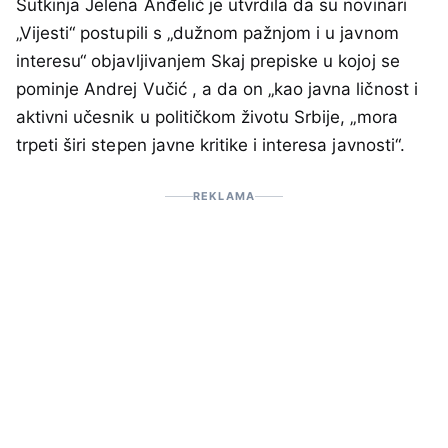
Sutkinja Jelena Anđelić je utvrdila da su novinari
„Vijesti“ postupili s „dužnom pažnjom i u javnom
interesu“ objavljivanjem Skaj prepiske u kojoj se
pominje Andrej Vučić , a da on „kao javna ličnost i
aktivni učesnik u političkom životu Srbije, „mora
trpeti širi stepen javne kritike i interesa javnosti“.
REKLAMA