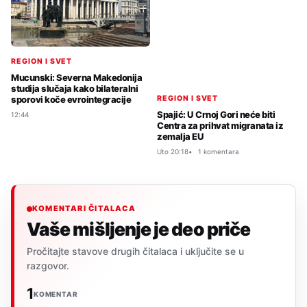
REGION I SVET
Mucunski: Severna Makedonija
studija slučaja kako bilateralni
sporovi koče evrointegracije
REGION I SVET
Spajić: U Crnoj Gori neće biti
12:44
Centra za prihvat migranata iz
zemalja EU
Uto 20:18
1 komentara
KOMENTARI ČITALACA
Vaše mišljenje je deo priče
Pročitajte stavove drugih čitalaca i uključite se u
razgovor.
1
KOMENTAR