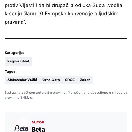
protiv Vijesti i da bi drugačija odluka Suda „vodila
kršenju članu 10 Evropske konvencije o ljudskim
pravima“.
Kategorija:
Region i Svet
Tagovi:
Aleksandar Vučić
Crna Gora
SRCE
Zakon
Sadržaj je zaštićen autorskim pravima. Prenošenje je dozvoljeno u skladu sa
pravilima SNM.rs.
AUTOR
Beta