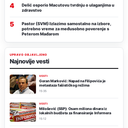
4
Delić osporio Macutovu tvrdnju o ulaganjima u
zdravstvo
5
Pastor (SVM):Izlazimo samostalno na izbore,
potrebno vreme za međusobno poverenje s
Peterom Mađarom
UPRAVO OBJAVLJENO
Najnovije vesti
VESTI
Goran Marković: Napad na Filipovića je
metastaza fašističkog režima
15:35
VESTI
Milošević (SSP): Osam miliona dinara iz
lokalnih budžeta za finansiranje Informera
15:12