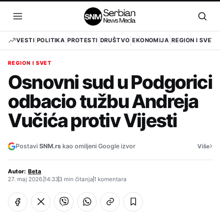
Pređi
na
Otvori
Otvo
sadržaj
meni
pret
VESTI
POLITIKA
PROTESTI
DRUŠTVO
EKONOMIJA
REGION I SVET
REGION I SVET
Osnovni sud u Podgorici
odbacio tužbu Andreja
Vučića protiv Vijesti
›
Postavi
SNM.rs
kao omiljeni Google izvor
Više
Autor:
Beta
27. maj 2026.
14:33
3 min čitanja
1 komentara