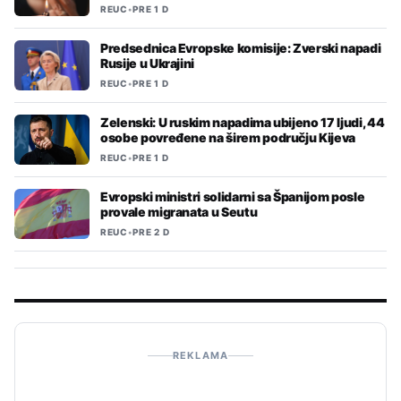
REUC
•
PRE 1 D
Predsednica Evropske komisije: Zverski napadi
Rusije u Ukrajini
REUC
•
PRE 1 D
Zelenski: U ruskim napadima ubijeno 17 ljudi, 44
osobe povređene na širem području Kijeva
REUC
•
PRE 1 D
Evropski ministri solidarni sa Španijom posle
provale migranata u Seutu
REUC
•
PRE 2 D
REKLAMA