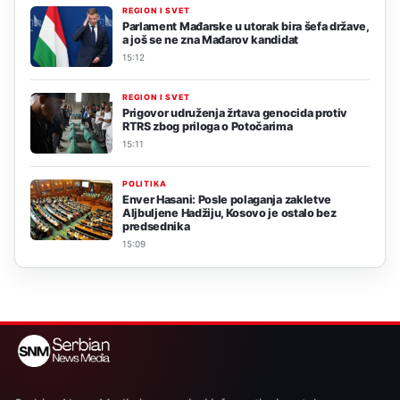
REGION I SVET
Parlament Mađarske u utorak bira šefa države,
a još se ne zna Mađarov kandidat
15:12
REGION I SVET
Prigovor udruženja žrtava genocida protiv
RTRS zbog priloga o Potočarima
15:11
POLITIKA
Enver Hasani: Posle polaganja zakletve
Aljbuljene Hadžiju, Kosovo je ostalo bez
predsednika
15:09