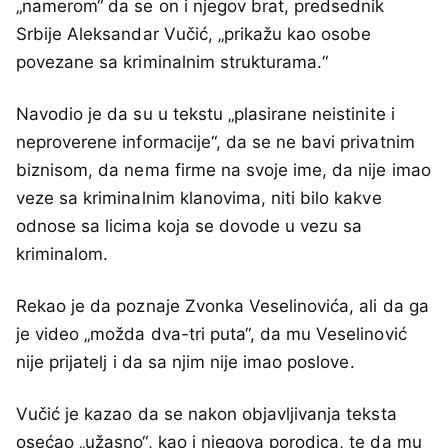
„namerom“ da se on i njegov brat, predsednik
Srbije Aleksandar Vučić, „prikažu kao osobe
povezane sa kriminalnim strukturama.“
Navodio je da su u tekstu „plasirane neistinite i
neproverene informacije“, da se ne bavi privatnim
biznisom, da nema firme na svoje ime, da nije imao
veze sa kriminalnim klanovima, niti bilo kakve
odnose sa licima koja se dovode u vezu sa
kriminalom.
Rekao je da poznaje Zvonka Veselinovića, ali da ga
je video „možda dva-tri puta“, da mu Veselinović
nije prijatelj i da sa njim nije imao poslove.
Vučić je kazao da se nakon objavljivanja teksta
osećao „užasno“, kao i njegova porodica, te da mu