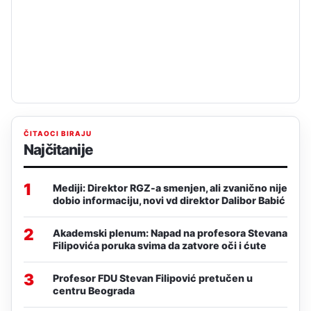
ČITAOCI BIRAJU
Najčitanije
1
Mediji: Direktor RGZ-a smenjen, ali zvanično nije
dobio informaciju, novi vd direktor Dalibor Babić
2
Akademski plenum: Napad na profesora Stevana
Filipovića poruka svima da zatvore oči i ćute
3
Profesor FDU Stevan Filipović pretučen u
centru Beograda