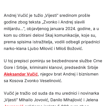
Andrej Vučić je tužio „Vijesti“ sredinom prošle
godine zbog teksta „Zvonko i Andrej slavili
milijardu…“, objavljenog januara 2024. godine, a u
kom su citirani delovi Skaj komunikacije, koje su,
prema spisima istražitelja, vodili odbegli pripadnici
narko-klana Ljubo Milović i Miloš Božović.
U toj prepisci pominju se bezbednosne službe Crne
Gore i Srbije, kriminalni klanovi, predsednik Srbije
Aleksandar Vučić
, njegov brat Andrej i biznismen
sa Kosova Zvonko Veselinović.
Vučić je tražio od suda da mu urednici i novinarka
„Vijesti“ Mihailo Jovović, Danilo Mihajlović i Jelena