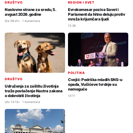
DRUŠTVO
REGION I SVET
Naslovne strane za sredu, 5.
Evrokomesar poziva Savet i
avgust 2026. godine
Parlament da hitno deluju protiv
mreža krijumčara ljudi
Sre 09:41
1 komentara
12:36
POLITIKA
DRUŠTVO
Cvejić: Podrška mladih SNS-u
opada, Vučićeve tvrdnje su
Udruženja za zaštitu životinja
nemoguće
traže povlačenje Nactra zakona
o dobrobiti životinja
13:11
Uto 13:15
1 komentara