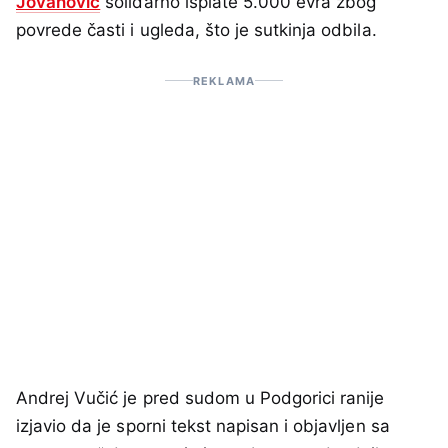
Jovanović
solidarno isplate 5.000 evra zbog
povrede časti i ugleda, što je sutkinja odbila.
REKLAMA
Andrej Vučić je pred sudom u Podgorici ranije
izjavio da je sporni tekst napisan i objavljen sa