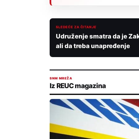
SLEDEĆE ZA ČITANJE
Udruženje smatra da je Za
ali da treba unapređenje
SNM MREŽA
Iz REUC magazina