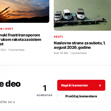
N I SVET
nski frustriran sporom
VESTI
rukom raketa za sistem
Naslovne strane za subotu, 1.
ot
avgust 2026. godine
4:52
1 komentara
Sub 10:48
1 komentara
je deo
1
Napiši komentar
→
KOMENTAR
Pročitaj komentare
učite se u