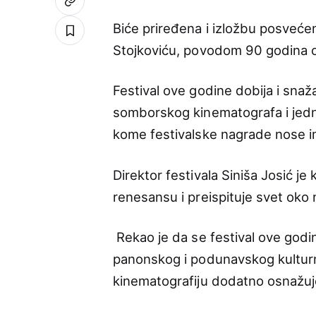
Biće priređena i izložbu posveće
Stojkoviću, povodom 90 godina o
Festival ove godine dobija i snaž
somborskog kinematografa i jedno
kome festivalske nagrade nose 
Direktor festivala Siniša Josić 
renesansu i preispituje svet ok
Rekao je da se festival ove godine
panonskog i podunavskog kulturn
kinematografiju dodatno osnažuje 