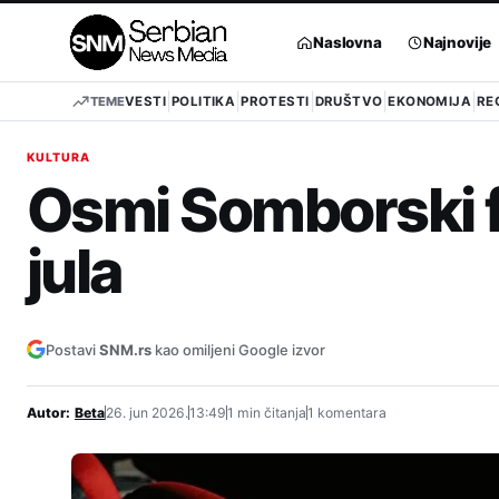
Pređi
na
Naslovna
Najnovije
sadržaj
TEME
VESTI
POLITIKA
PROTESTI
DRUŠTVO
EKONOMIJA
RE
KULTURA
Osmi Somborski fil
jula
Postavi
SNM.rs
kao omiljeni Google izvor
Autor:
Beta
26. jun 2026.
13:49
1 min čitanja
1 komentara