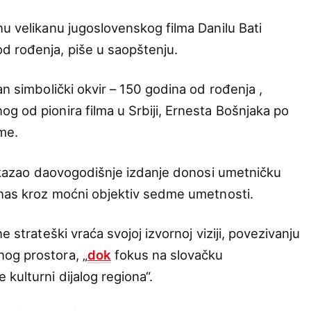
nu velikanu jugoslovenskog filma Danilu Bati
d rođenja, piše u saopštenju.
an simbolički okvir – 150 godina od rođenja ,
g od pionira filma u Srbiji, Ernesta Bošnjaka po
ime.
je kazao daovogodišnje izdanje donosi umetničku
o nas kroz moćni objektiv sedme umetnosti.
 strateški vraća svojoj izvornoj viziji, povezivanju
og prostora, „
dok
fokus na slovačku
kulturni dijalog regiona“.