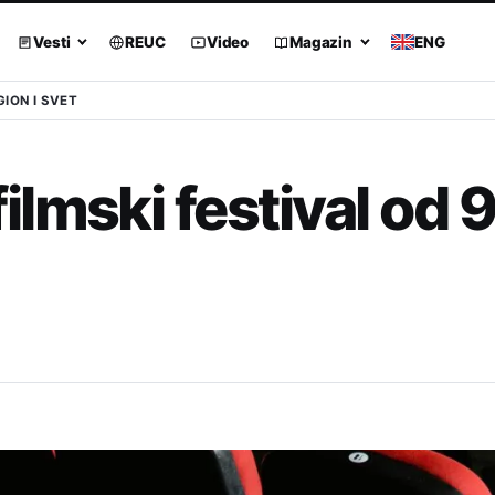
Vesti
REUC
Video
Magazin
ENG
GION I SVET
mski festival od 9.