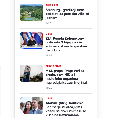
TURIZAM
Salcburg – grad koji ćete
poželeti da posetite više od
jednom
12:23
VESTI
ZLF: Poseta Zelenskog –
prilika da Srbija pokaže
solidarnost sa ukrajinskim
narodom
11:59
EKONOMIJA
MOL grupa: Pregovori sa
prodavcem NIS-a i
nadležnim organima
napreduju ka završnoj fazi
11:29
VESTI
Aleksić (NPS): Političko
licemerje Vučića, igra i
veseli se dok Srbima ruše
kuće na Gazivodama