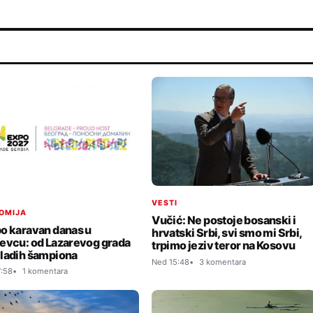
VESTI
OMIJA
Vučić: Ne postoje bosanski i
o karavan danas u
hrvatski Srbi, svi smo mi Srbi,
evcu: od Lazarevog grada
trpimo jeziv teror na Kosovu
ladih šampiona
Ned 15:48
3 komentara
:58
1 komentara