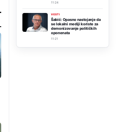
11:24
VESTI
Šabić: Opasno nastojanje da
se lokalni mediji koriste za
demonizovanje političkih
oponenata
11:21