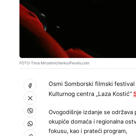
FOTO-Tima Miroshnichenko/Pexels.com
Osmi Somborski filmski festival 
Kulturnog centra „Laza Kostić“
Ovogodišnje izdanje se održava p
okupiće domaća i regionalna ost
fokusu, kao i prateći program,