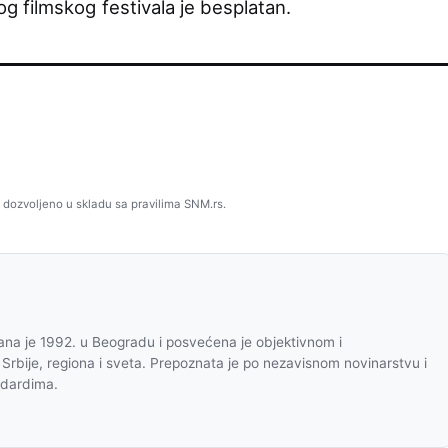
 filmskog festivala je besplatan.
 dozvoljeno u skladu sa pravilima SNM.rs.
na je 1992. u Beogradu i posvećena je objektivnom i
 Srbije, regiona i sveta. Prepoznata je po nezavisnom novinarstvu i
ndardima.