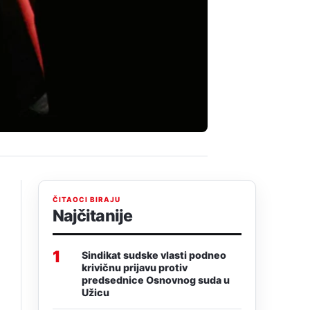
ČITAOCI BIRAJU
Najčitanije
1
Sindikat sudske vlasti podneo
krivičnu prijavu protiv
predsednice Osnovnog suda u
Užicu