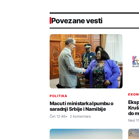
Povezane vesti
EKON
POLITIKA
Eksp
Macut i ministarka Ipumbu o
Kruš
saradnji Srbije i Namibije
do m
Čet 12:46
2 komentara
Ned 17