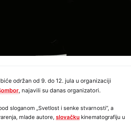
biće održan od 9. do 12. jula u organizaciji
Sombor
, najavili su danas organizatori.
od sloganom „Svetlost i senke stvarnosti“, a
varenja, mlade autore,
slovačku
kinematografiju u