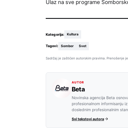
Ulaz na sve programe Somborskog
Kategorija:
Kultura
Tagovi:
Sombor
Svet
Sadržaj je zaštićen autorskim pravima. Prenošenje je
AUTOR
Beta
Novinska agencija Beta osnova
profesionalnom informisanju iz
doslednim profesionalnim sta
Svi tekstovi autora