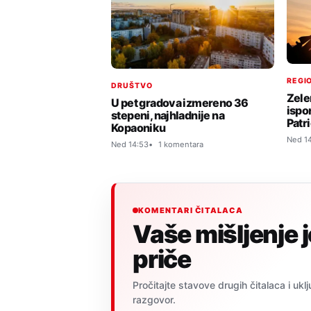
REGIO
DRUŠTVO
Zele
U pet gradova izmereno 36
ispo
stepeni, najhladnije na
Patri
Kopaoniku
Ned 1
Ned 14:53
1 komentara
KOMENTARI ČITALACA
Vaše mišljenje 
priče
Pročitajte stavove drugih čitalaca i uklj
razgovor.