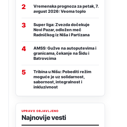
2
Vremenska prognoza za petak, 7.
avgust 2026: Veoma toplo
3
Super liga: Zvezda dočekuje
Novi Pazar, odložen meč
Radničkog iz Niša i Partizana
4
AMSS: Gužve na autoputevima i
granicama, čekanje na Šidu i
Batrovcima
5
Tribina u Nišu: Pobediti režim
moguće je uz solidarnost,
sabornost, integralnost i
inkluzivnost
UPRAVO OBJAVLJENO
Najnovije vesti