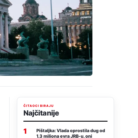
ČITAOCI BIRAJU
Najčitanije
1
Pištaljka: Vlada oprostila dug od
1,3 miliona evra JRB-u, oni