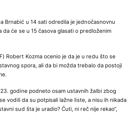
a Brnabić u 14 sati odredila je jednočasnovnu
a da će se u 15 časova glasati o predloženim
F) Robert Kozma ocenio je da je u redu što se
stavnog spora, ali da bi možda trebalo da postoji
me.
2023. godine podneto osam ustavnih žalbi zbog
e vodili da su potpisali lažne liste, a nisu ih nikada
avni sud šta je uradio? Ćuti, ni reč nije rekao“,