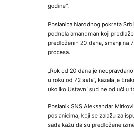
godine“.
Poslanica Narodnog pokreta Srbij
podnela amandman koji predlaže 
predloženih 20 dana, smanji na 7
procesa.
„Rok od 20 dana je neopravdano d
u roku od 72 sata“, kazala je Er
ukoliko Ustavni sud ne odluči u 
Poslanik SNS Aleksandar Mirković
poslanicima, koji se zalažu za i
sada kažu da su predložene izmen