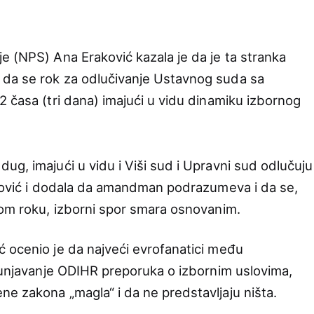
e (NPS) Ana Eraković kazala je da je ta stranka
da se rok za odlučivanje Ustavnog suda sa
2 časa (tri dana) imajući u vidu dinamiku izbornog
ug, imajući u vidu i Viši sud i Upravni sud odlučuju
aković i dodala da amandman podrazumeva i da se,
tom roku, izborni spor smara osnovanim.
 ocenio je da najveći evrofanatici među
spunjavanje ODIHR preporuka o izbornim uslovima,
e zakona „magla“ i da ne predstavljaju ništa.