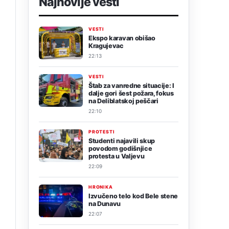
Najnovije vesti
VESTI
Ekspo karavan obišao
Kragujevac
22:13
VESTI
Štab za vanredne situacije: I
dalje gori šest požara, fokus
na Deliblatskoj peščari
22:10
PROTESTI
Studenti najavili skup
povodom godišnjice
protesta u Valjevu
22:09
HRONIKA
Izvučeno telo kod Bele stene
na Dunavu
22:07