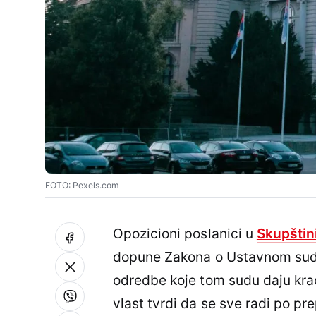
FOTO: Pexels.com
Opozicioni poslanici u
Skupštini
dopune Zakona o Ustavnom sudu,
odredbe koje tom sudu daju kra
vlast tvrdi da se sve radi po p