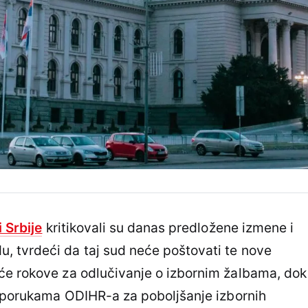
 Srbije
kritikovali su danas predložene izmene i
 tvrdeći da taj sud neće poštovati te nove
će rokove za odlučivanje o izbornim žalbama, dok
reporukama ODIHR-a za poboljšanje izbornih