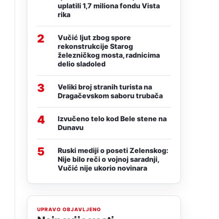
uplatili 1,7 miliona fondu Vista
rika
2
Vučić ljut zbog spore
rekonstrukcije Starog
železničkog mosta, radnicima
delio sladoled
3
Veliki broj stranih turista na
Dragačevskom saboru trubača
4
Izvučeno telo kod Bele stene na
Dunavu
5
Ruski mediji o poseti Zelenskog:
Nije bilo reči o vojnoj saradnji,
Vučić nije ukorio novinara
UPRAVO OBJAVLJENO