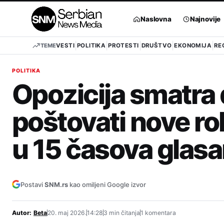
Pređi
na
Naslovna
Najnovije
sadržaj
TEME
VESTI
POLITIKA
PROTESTI
DRUŠTVO
EKONOMIJA
RE
POLITIKA
Opozicija smatra
poštovati nove ro
u 15 časova glasa
Postavi
SNM.rs
kao omiljeni Google izvor
Autor:
Beta
20. maj 2026.
14:28
3 min čitanja
1 komentara