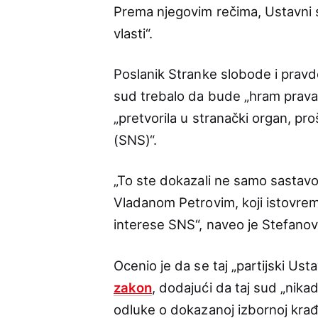
Prema njegovim rečima, Ustavni su
vlasti“.
Poslanik Stranke slobode i pravd
sud trebalo da bude „hram prava i
„pretvorila u stranački organ, p
(SNS)“.
„To ste dokazali ne samo sastav
Vladanom Petrovim, koji istovre
interese SNS“, naveo je Stefanov
Ocenio je da se taj „partijski Us
zakon
, dodajući da taj sud „nika
odluke o dokazanoj izbornoj krađ