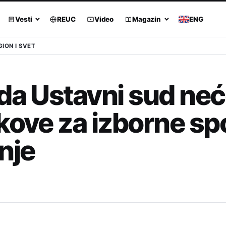
Vesti
REUC
Video
Magazin
ENG
GION I SVET
 da Ustavni sud ne
kove za izborne sp
nje