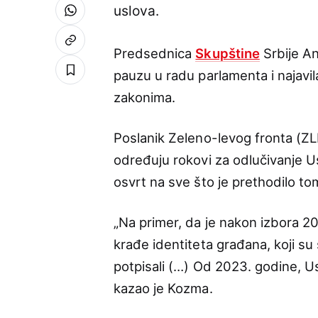
uslova.
Predsednica
Skupštine
Srbije An
pauzu u radu parlamenta i najavil
zakonima.
Poslanik Zeleno-levog fronta (ZL
određuju rokovi za odlučivanje U
osvrt na sve što je prethodilo to
„Na primer, da je nakon izbora 
krađe identiteta građana, koji su s
potpisali (…) Od 2023. godine, Ust
kazao je Kozma.