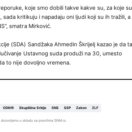
poruke, koje smo dobili takve kakve su, za koje s
ada kritikuju i napadaju oni ljudi koji su ih tražili, a
S“, smatra Mirković.
ije (SDA) Sandžaka Ahmedin Škrijelj kazao je da t
dlučivanje Ustavnog suda produži na 30, umesto
da to nije dovoljno vremena.
ODIHR
Skupština Srbije
SNS
SSP
Zakon
ZLF
 dozvoljeno u skladu sa pravilima SNM.rs.