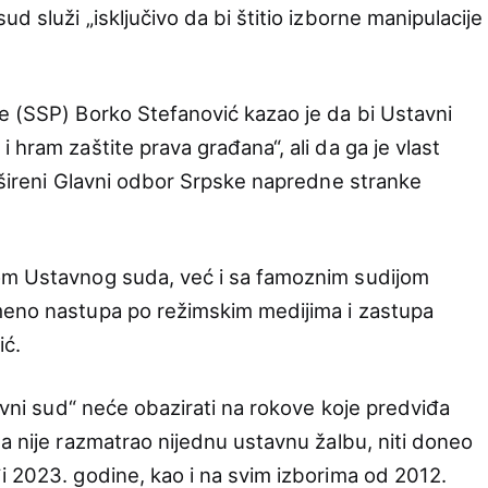
d služi „isključivo da bi štitio izborne manipulacije
e (SSP) Borko Stefanović kazao je da bi Ustavni
 hram zaštite prava građana“, ali da ga je vlast
rošireni Glavni odbor Srpske napredne stranke
om Ustavnog suda, već i sa famoznim sudijom
meno nastupa po režimskim medijima i zastupa
ić.
tavni sud“ neće obazirati na rokove koje predviđa
da nije razmatrao nijednu ustavnu žalbu, niti doneo
i 2023. godine, kao i na svim izborima od 2012.