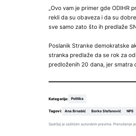
„Ovo vam je primer gde ODIHR pre
rekli da su obaveza i da su dobre, s
sve samo zato što ih predlaže SN
Poslanik Stranke demokratske akc
stranka predlaže da se rok za o
predloženih 20 dana, jer smatra 
Kategorija:
Politika
Tagovi:
Ana Brnabić
Borko Stefanović
NPS
Sadržaj je zaštićen autorskim pravima. Prenošenje je