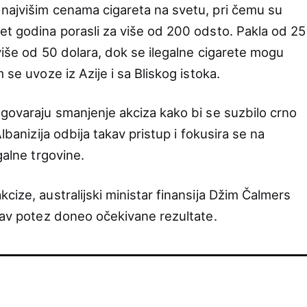
ajvišim cenama cigareta na svetu, pri čemu su
et godina porasli za više od 200 odsto. Pakla od 25
 više od 50 dolara, dok se ilegalne cigarete mogu
 se uvoze iz Azije i sa Bliskog istoka.
govaraju smanjenje akciza kako bi se suzbilo crno
lbanizija odbija takav pristup i fokusira se na
galne trgovine.
cize, australijski ministar finansija Džim Čalmers
akav potez doneo očekivane rezultate.