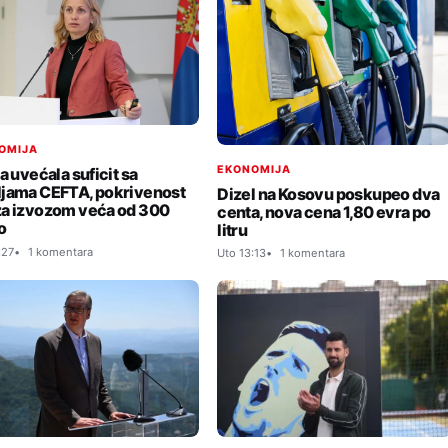
OMIJA
EKONOMIJA
a uvećala suficit sa
jama CEFTA, pokrivenost
Dizel na Kosovu poskupeo dva
a izvozom veća od 300
centa, nova cena 1,80 evra po
o
litru
:27
1 komentara
Uto 13:13
1 komentara