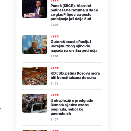
VESTI
Ponoš (SRCE): Vlasnici
batinaša ne razumeju da će
se glas Filipovića posle
prebijanja još dalje čuti
22:06
VESTI
Gutereš osudio Rusiju i
Ukrajinu zbog njihovih
napada na civilna područja
22:01
VESTI
KDI: Skupština Kosova mora
biti konstituisana do sutra
21:59
VESTI
U eksploziji u predgrađu
Damaska jedna osoba
poginula, nekoliko
povređenih
21:57