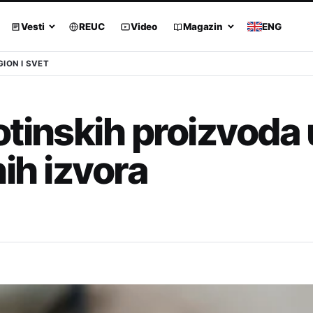
Vesti
REUC
Video
Magazin
ENG
GION I SVET
tinskih proizvoda 
nih izvora