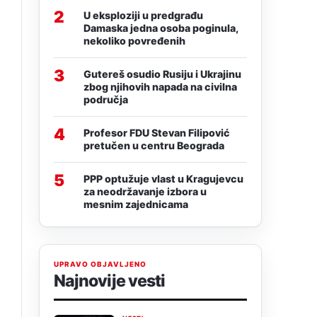
2
U eksploziji u predgrađu
Damaska jedna osoba poginula,
nekoliko povređenih
3
Gutereš osudio Rusiju i Ukrajinu
zbog njihovih napada na civilna
područja
4
Profesor FDU Stevan Filipović
pretučen u centru Beograda
5
PPP optužuje vlast u Kragujevcu
za neodržavanje izbora u
mesnim zajednicama
UPRAVO OBJAVLJENO
Najnovije vesti