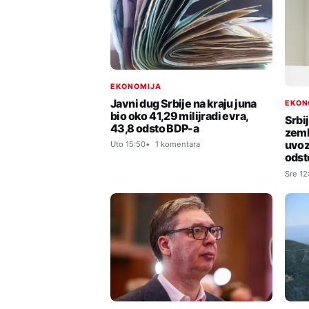
EKONOMIJA
Javni dug Srbije na kraju juna
EKON
bio oko 41,29 milijradi evra,
Srbij
43,8 odsto BDP-a
zeml
uvoz
Uto 15:50
1 komentara
odst
Sre 12