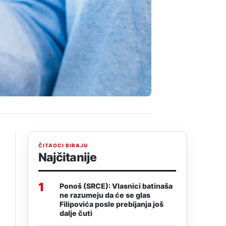
ČITAOCI BIRAJU
Najčitanije
1
Ponoš (SRCE): Vlasnici batinaša
ne razumeju da će se glas
Filipovića posle prebijanja još
dalje čuti