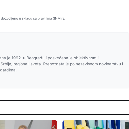
 dozvoljeno u skladu sa pravilima SNM.rs.
na je 1992. u Beogradu i posvećena je objektivnom i
 Srbije, regiona i sveta. Prepoznata je po nezavisnom novinarstvu i
ndardima.