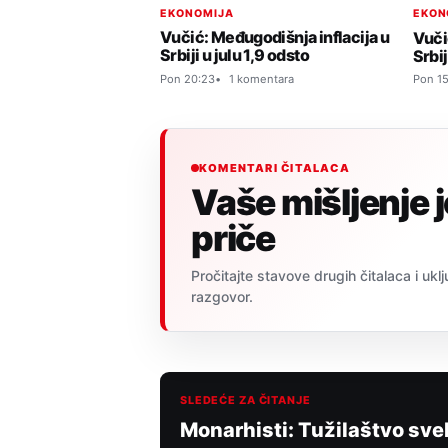
EKONOMIJA
EKON
Vučić: Međugodišnja inflacija u
Vuči
Srbiji u julu 1,9 odsto
Srbij
Pon 20:23
1 komentara
Pon 15
KOMENTARI ČITALACA
Vaše mišljenje 
priče
Pročitajte stavove drugih čitalaca i uklj
razgovor.
SLEDEĆE ZA ČITANJE
Monarhisti: Tužilaštvo sve