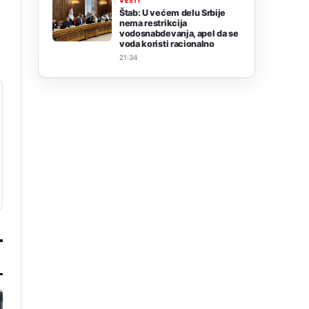
VESTI
Štab: U većem delu Srbije
nema restrikcija
vodosnabdevanja, apel da se
voda koristi racionalno
21:34