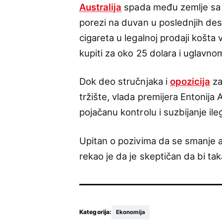
Australija
spada među zemlje sa n
porezi na duvan u poslednjih des
cigareta u legalnoj prodaji košta
kupiti za oko 25 dolara i uglavnom
Dok deo stručnjaka i
opozicija
za
tržište, vlada premijera Entonija A
pojačanu kontrolu i suzbijanje ile
Upitan o pozivima da se smanje ak
rekao je da je skeptičan da bi t
Kategorija:
Ekonomija