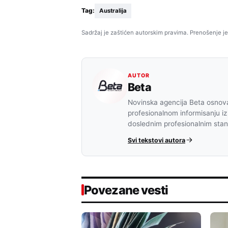
Tag:
Australija
Sadržaj je zaštićen autorskim pravima. Prenošenje je
AUTOR
Beta
Novinska agencija Beta osnova
profesionalnom informisanju iz
doslednim profesionalnim sta
Svi tekstovi autora
Povezane vesti