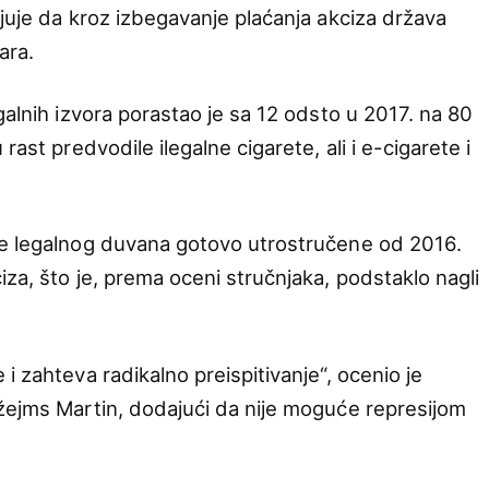
juje da kroz izbegavanje plaćanja akciza država
ara.
galnih izvora porastao je sa 12 odsto u 2017. na 80
rast predvodile ilegalne cigarete, ali i e-cigarete i
ne legalnog duvana gotovo utrostručene od 2016.
za, što je, prema oceni stručnjaka, podstaklo nagli
i zahteva radikalno preispitivanje“, ocenio je
žejms Martin, dodajući da nije moguće represijom