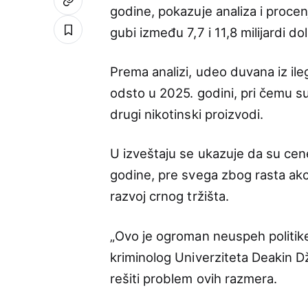
godine, pokazuje analiza i procen
gubi između 7,7 i 11,8 milijardi dol
Prema analizi, udeo duvana iz ile
odsto u 2025. godini, pri čemu su 
drugi nikotinski proizvodi.
U izveštaju se ukazuje da su ce
godine, pre svega zbog rasta akci
razvoj crnog tržišta.
„Ovo je ogroman neuspeh politike 
kriminolog Univerziteta Deakin D
rešiti problem ovih razmera.