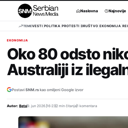
Pređi
na
Naslovna
Najnovije
sadržaj
TEME
VESTI
POLITIKA
PROTESTI
DRUŠTVO
EKONOMIJA
RE
EKONOMIJA
Oko 80 odsto niko
Australiji iz ilegal
Postavi
SNM.rs
kao omiljeni Google izvor
Autor:
Beta
9. jun 2026.
16:23
2 min čitanja
1 komentara