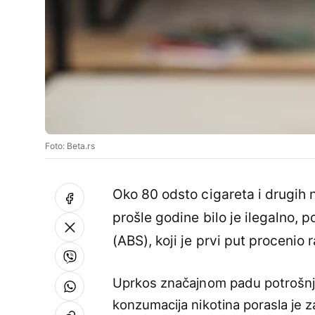
Foto: Beta.rs
Oko 80 odsto cigareta i drugih n
prošle godine bilo je ilegalno, p
(ABS), koji je prvi put procenio
Uprkos značajnom padu potrošnje
konzumacija nikotina porasla je 