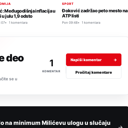
SPORT
OMIJA
Đoković zadržao peto mesto na
ć: Međugodišnja inflacija u
ATP listi
i u julu 1,9 odsto
Pon 09:48
1 komentara
:07
1 komentara
je deo
1
Napiši komentar
→
KOMENTAR
Pročitaj komentare
učite se u
lo na minimum Milićevu ulogu u slučaju