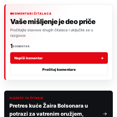
KOMENTARI ČITALACA
Vaše mišljenje je deo priče
Pročitajte stavove drugih čitalaca i uključite se u
razgovor.
1
KOMENTAR
Napiši komentar
→
Pročitaj komentare
SLEDEĆE ZA ČITANJE
Pretres kuće Žaira Bolsonara u
potrazi za vatrenim oružjem,