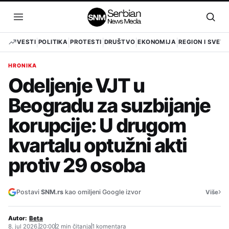
Pređi
na
Otvori
Otvo
sadržaj
meni
pret
VESTI
POLITIKA
PROTESTI
DRUŠTVO
EKONOMIJA
REGION I SVET
HRONIKA
Odeljenje VJT u
Beogradu za suzbijanje
korupcije: U drugom
kvartalu optužni akti
protiv 29 osoba
›
Postavi
SNM.rs
kao omiljeni Google izvor
Više
Autor:
Beta
8. jul 2026.
20:00
2 min čitanja
1 komentara