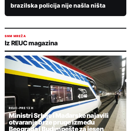
brazilska policija nije našla ništa
SNM MREŽA
Iz REUC magazina
REUC
•
PRE 13 H
Ministri Srbije i Mađarske najavili
otvaranje brze pruge između
Beograda i Budimpešte za jesen