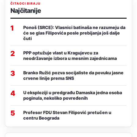
ČITAOCI BIRAJU
Najčitanije
1
Ponoš (SRCE): Vlasnici batinaša ne razumeju da
će se glas Filipovića posle prebijanja još dalje
čuti
2
PPP optužuje vlast u Kragujevcu za
neodržavanje izbora u mesnim zajednicama
3
Branko Ružić pozva socijaliste da povuku jasne
crvene linije prema SNS
4
U eksploziji u predgrađu Damaska jedna osoba
poginula, nekoliko povređenih
5
Profesor FDU Stevan Filipović pretučen u
centru Beograda