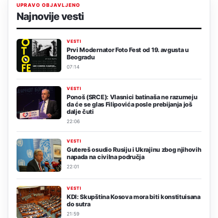
UPRAVO OBJAVLJENO
Najnovije vesti
VESTI
Prvi Modernator Foto Fest od 19. avgusta u
Beogradu
07:14
VESTI
Ponoš (SRCE): Vlasnici batinaša ne razumeju
da će se glas Filipovića posle prebijanja još
dalje čuti
22:06
VESTI
Gutereš osudio Rusiju i Ukrajinu zbog njihovih
napada na civilna područja
22:01
VESTI
KDI: Skupština Kosova mora biti konstituisana
do sutra
21:59