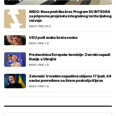
SKGO: Nova podrška kroz Program EU INTEGRA
za pripremu projekata integralnog teritorijalnog
razvoja
REUC
•
PRE 18 H
U EU puši svaka šesta osoba
REUC
•
PRE 1 D
Predsednica Evropske komisije: Zverski napadi
Rusije u Ukrajini
REUC
•
PRE 1 D
Zelenski: U ruskim napadima ubijeno 17 ljudi, 44
osobe povređene na širem području Kijeva
REUC
•
PRE 1 D