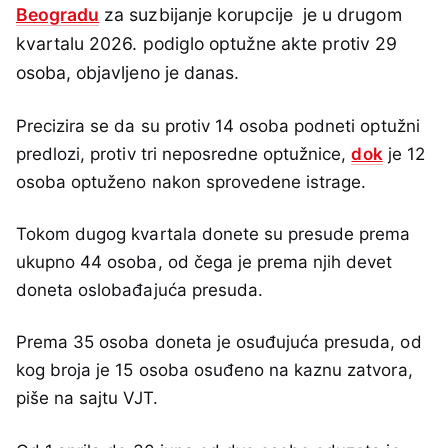
Beogradu
za suzbijanje korupcije je u drugom
kvartalu 2026. podiglo optužne akte protiv 29
osoba, objavljeno je danas.
Precizira se da su protiv 14 osoba podneti optužni
predlozi, protiv tri neposredne optužnice,
dok
je 12
osoba optuženo nakon sprovedene istrage.
Tokom dugog kvartala donete su presude prema
ukupno 44 osoba, od čega je prema njih devet
doneta oslobađajuća presuda.
Prema 35 osoba doneta je osuđujuća presuda, od
kog broja je 15 osoba osuđeno na kaznu zatvora,
piše na sajtu VJT.