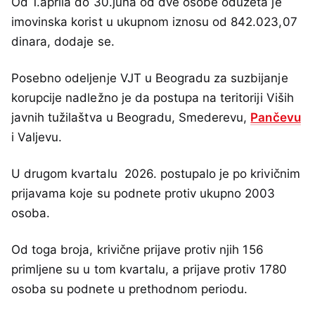
Od 1.aprila do 30.juna od dve osobe oduzeta je
imovinska korist u ukupnom iznosu od 842.023,07
dinara, dodaje se.
Posebno odeljenje VJT u Beogradu za suzbijanje
korupcije nadležno je da postupa na teritoriji Viših
javnih tužilaštva u Beogradu, Smederevu,
Pančevu
i Valjevu.
U drugom kvartalu 2026. postupalo je po krivičnim
prijavama koje su podnete protiv ukupno 2003
osoba.
Od toga broja, krivične prijave protiv njih 156
primljene su u tom kvartalu, a prijave protiv 1780
osoba su podnete u prethodnom periodu.