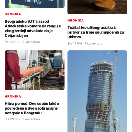
HRONIKA
HRONIKA
Beogradsko VJT traži od
Advokatske komore da reaguje
Tužilaštvo u Beogradu traži
zbog tvrdnji advokata da je
pritvor za troje osumnjičenih za
Cvijan ubijen
ubistvo
Čet 17:53
1 komentara
Sre 17:04
1 komentara
HRONIKA
Hitna pomoć: Dve osobe lakše
povređene u dve saobraćajne
nezgode u Beogradu
Sre 09:36
1 komentara