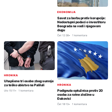
EKONOMIJA
Savet za borbu protiv korupcije:
Nedostupni podaci o investitoru
Beograda na vodi i njegovom
dugu
Čet 12:38
1 komentara
HRONIKA
Uhapšene tri osobe zbog sumnje
za teško ubistvo na Paliluli
HRONIKA
Podignuta optužnica protiv 20
Uto 15:11
1 komentara
osoba za ratne zločine u
Đakovici
Čet 18:13
1 komentara