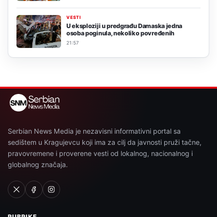
VESTI
U eksploziji u predgrađu Damaska jedna
osoba poginula, nekoliko povređenih
21:57
Serbian News Media je nezavisni informativni portal sa
sedištem u Kragujevcu koji ima za cilj da javnosti pruži tačne,
pravovremene i proverene vesti od lokalnog, nacionalnog i
globalnog značaja.
RUBRIKE