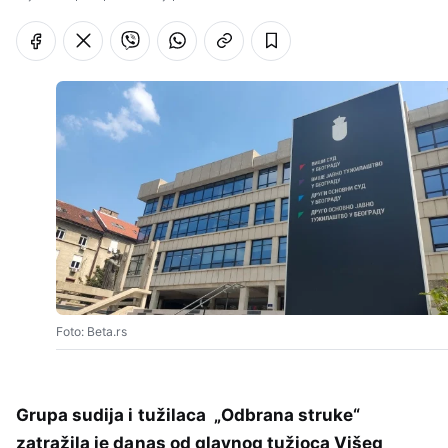
Foto: Beta.rs
Grupa sudija i tužilaca „Odbrana struke“
zatražila je danas od glavnog tužioca Višeg