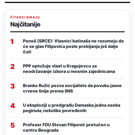
ČITAOCI BIRAJU
Najčitanije
1
Ponoš (SRCE): Vlasnici batinaša ne razumeju da
će se glas Filipovića posle prebijanja još dalje
čuti
2
PPP optužuje vlast u Kragujevcu za
neodržavanje izbora u mesnim zajednicama
3
Branko Ružić pozva socijaliste da povuku jasne
crvene linije prema SNS
4
U eksploziji u predgrađu Damaska jedna osoba
poginula, nekoliko povređenih
5
Profesor FDU Stevan Filipović pretučen u
centru Beograda