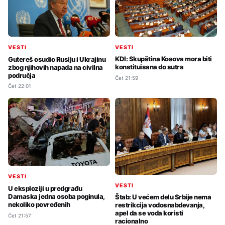
VESTI
VESTI
KDI: Skupština Kosova mora biti
Gutereš osudio Rusiju i Ukrajinu
konstituisana do sutra
zbog njihovih napada na civilna
područja
Čet 21:59
Čet 22:01
VESTI
VESTI
U eksploziji u predgrađu
Damaska jedna osoba poginula,
Štab: U većem delu Srbije nema
nekoliko povređenih
restrikcija vodosnabdevanja,
apel da se voda koristi
Čet 21:57
racionalno