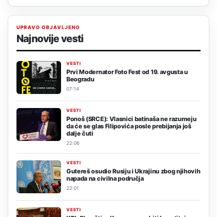
UPRAVO OBJAVLJENO
Najnovije vesti
VESTI
Prvi Modernator Foto Fest od 19. avgusta u
Beogradu
07:14
VESTI
Ponoš (SRCE): Vlasnici batinaša ne razumeju
da će se glas Filipovića posle prebijanja još
dalje čuti
22:06
VESTI
Gutereš osudio Rusiju i Ukrajinu zbog njihovih
napada na civilna područja
22:01
VESTI