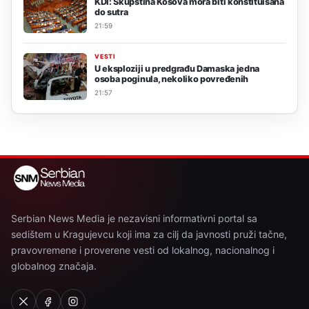
KDI: Skupština Kosova mora biti konstituisana
do sutra
21:59
VESTI
U eksploziji u predgrađu Damaska jedna
osoba poginula, nekoliko povređenih
21:57
Serbian News Media je nezavisni informativni portal sa
sedištem u Kragujevcu koji ima za cilj da javnosti pruži tačne,
pravovremene i proverene vesti od lokalnog, nacionalnog i
globalnog značaja.