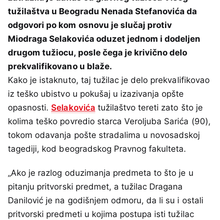
tužilaštva u Beogradu Nenada Stefanovića da
odgovori po kom osnovu je slučaj protiv
Miodraga Selakovića oduzet jednom i dodeljen
drugom tužiocu, posle čega je krivično delo
prekvalifikovano u blaže.
Kako je istaknuto, taj tužilac je delo prekvalifikovao
iz teško ubistvo u pokušaj u izazivanja opšte
opasnosti.
Selakovića
tužilaštvo tereti zato što je
kolima teško povredio starca Veroljuba Sarića (90),
tokom odavanja pošte stradalima u novosadskoj
tagediji, kod beogradskog Pravnog fakulteta.
„Ako je razlog oduzimanja predmeta to što je u
pitanju pritvorski predmet, a tužilac Dragana
Danilović je na godišnjem odmoru, da li su i ostali
pritvorski predmeti u kojima postupa isti tužilac