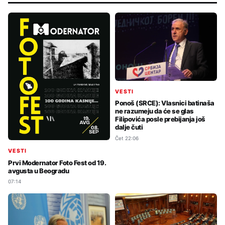
VESTI
Ponoš (SRCE): Vlasnici batinaša
ne razumeju da će se glas
Filipovića posle prebijanja još
dalje čuti
Čet 22:06
VESTI
Prvi Modernator Foto Fest od 19.
avgusta u Beogradu
07:14