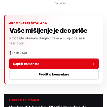
Čet 21:34
KOMENTARI ČITALACA
Vaše mišljenje je deo priče
Pročitajte stavove drugih čitalaca i uključite se u
razgovor.
1
KOMENTAR
Napiši komentar
→
Pročitaj komentare
SLEDEĆE ZA ČITANJE