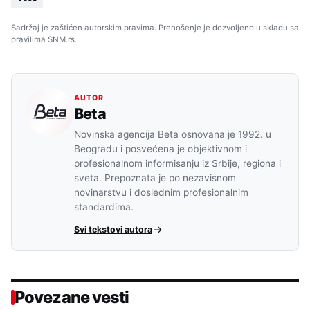
Sadržaj je zaštićen autorskim pravima. Prenošenje je dozvoljeno u skladu sa
pravilima SNM.rs.
AUTOR
Beta
Novinska agencija Beta osnovana je 1992. u
Beogradu i posvećena je objektivnom i
profesionalnom informisanju iz Srbije, regiona i
sveta. Prepoznata je po nezavisnom
novinarstvu i doslednim profesionalnim
standardima.
Svi tekstovi autora
Povezane vesti