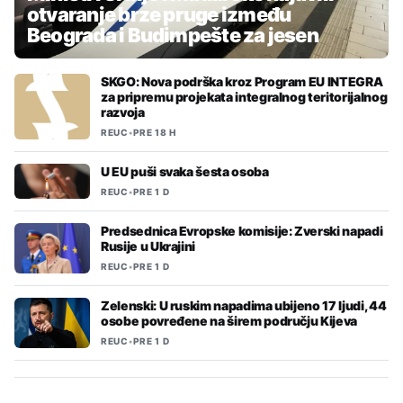
otvaranje brze pruge između
Beograda i Budimpešte za jesen
SKGO: Nova podrška kroz Program EU INTEGRA
za pripremu projekata integralnog teritorijalnog
razvoja
REUC
•
PRE 18 H
U EU puši svaka šesta osoba
REUC
•
PRE 1 D
Predsednica Evropske komisije: Zverski napadi
Rusije u Ukrajini
REUC
•
PRE 1 D
Zelenski: U ruskim napadima ubijeno 17 ljudi, 44
osobe povređene na širem području Kijeva
REUC
•
PRE 1 D