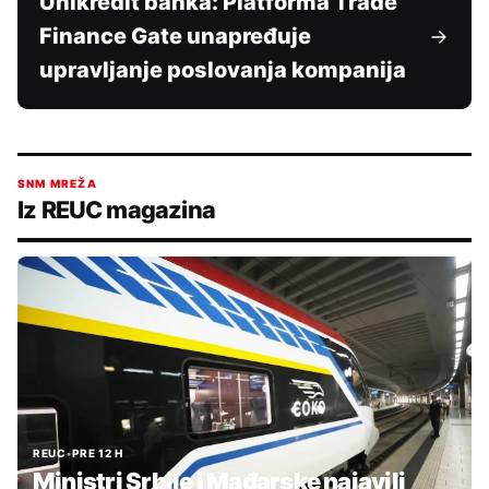
Unikredit banka: Platforma Trade
Finance Gate unapređuje
upravljanje poslovanja kompanija
SNM MREŽA
Iz REUC magazina
REUC
•
PRE 12 H
Ministri Srbije i Mađarske najavili