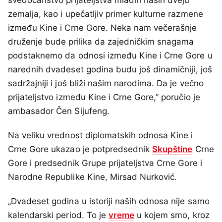
zemalja, kao i upečatljiv primer kulturne razmene
između Kine i Crne Gore. Neka nam večerašnje
druženje bude prilika da zajedničkim snagama
podstaknemo da odnosi između Kine i Crne Gore u
narednih dvadeset godina budu još dinamičniji, još
sadržajniji i još bliži našim narodima. Da je večno
prijateljstvo između Kine i Crne Gore,” poručio je
ambasador Čen Sijufeng.
Na veliku vrednost diplomatskih odnosa Kine i
Crne Gore ukazao je potpredsednik
Skupštine
Crne
Gore i predsednik Grupe prijateljstva Crne Gore i
Narodne Republike Kine, Mirsad Nurković.
„Dvadeset godina u istoriji naših odnosa nije samo
kalendarski period. To je
vreme
u kojem smo, kroz