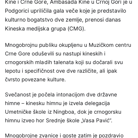
Kine i Crne Gore, Ambasada Kine u Crnoj Gori je u
Podgorici upriličila gala veče koje je predstavilo
kulturno bogatstvo dve zemlje, prenosi danas
Kineska medijska grupa (CMG).
Mnogobrojnu publiku okupljenu u Muzičkom centru
Crne Gore oduševili su nastupi kineskih i
crnogorskih mladih talenata koji su dočarali svu
lepotu i specifičnost ove dve različite, ali ipak
čvrsto povezane kulture.
Svečanost je počela intonacijom dve državne
himne – kinesku himnu je izvela delegacija
Umetničke škole iz Ningboa, dok je crnogorsku
himnu izveo hor Srednje škole „Vasa Pavić“.
Mnogobrojne zvanice i goste zatim je pozdravio