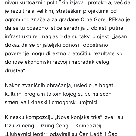
nivou kurtoaznih političkih izjava i protokola, već da
je rezultirala velikim, strateškim projektima od
ogromnog značaja za građane Crne Gore. REkao je
da se tu posebno ističe saradnja u oblasti putne
infrastrukture i naglasio da su takvi projekti „jasan
dokaz da se prijateljski odnosi i obostrano
poverenje mogu direktno pretočiti u rezultate koji
donose ekonomski razvoj i napredak celog
društva“.
Nakon zvaničnih obraćanja, usledio je bogat
kulturni program tokom kojeg su se na sceni
smenjivali kineski i crnogorski umjtnici.
Kinesku kompozciju „Nova konjska trka“ izveli su
Džu Zimeng i Džung Čenglu. Kompoziciju
„Ljubavnici leptiri“ odsvirali su Čen Ledži i Šao