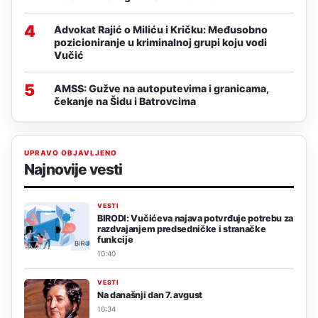
4
Advokat Rajić o Miliću i Kričku: Međusobno
pozicioniranje u kriminalnoj grupi koju vodi
Vučić
5
AMSS: Gužve na autoputevima i granicama,
čekanje na Šidu i Batrovcima
UPRAVO OBJAVLJENO
Najnovije vesti
VESTI
BIRODI: Vučićeva najava potvrđuje potrebu za
razdvajanjem predsedničke i stranačke
funkcije
10:40
VESTI
Na današnji dan 7. avgust
10:34