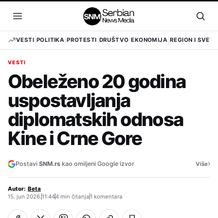
Pređi
na
Otvori
Otvo
sadržaj
meni
pret
VESTI
POLITIKA
PROTESTI
DRUŠTVO
EKONOMIJA
REGION I SVET
VESTI
Obeleženo 20 godina
uspostavljanja
diplomatskih odnosa
Kine i Crne Gore
›
Postavi
SNM.rs
kao omiljeni Google izvor
Više
Autor:
Beta
15. jun 2026.
11:44
4 min čitanja
1 komentara