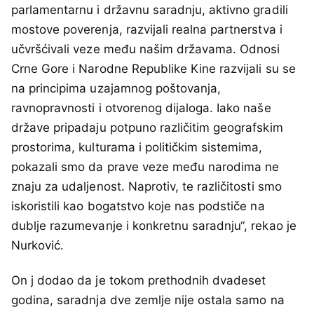
parlamentarnu i državnu saradnju, aktivno gradili
mostove poverenja, razvijali realna partnerstva i
učvršćivali veze među našim državama. Odnosi
Crne Gore i Narodne Republike Kine razvijali su se
na principima uzajamnog poštovanja,
ravnopravnosti i otvorenog dijaloga. Iako naše
države pripadaju potpuno različitim geografskim
prostorima, kulturama i političkim sistemima,
pokazali smo da prave veze među narodima ne
znaju za udaljenost. Naprotiv, te različitosti smo
iskoristili kao bogatstvo koje nas podstiče na
dublje razumevanje i konkretnu saradnju“, rekao je
Nurković.
On j dodao da je tokom prethodnih dvadeset
godina, saradnja dve zemlje nije ostala samo na