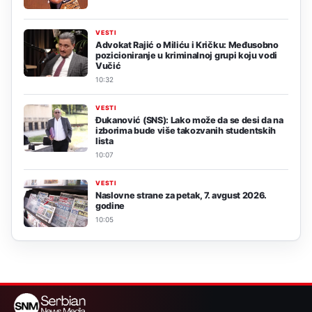
VESTI
Advokat Rajić o Miliću i Kričku: Međusobno
pozicioniranje u kriminalnoj grupi koju vodi
Vučić
10:32
VESTI
Đukanović (SNS): Lako može da se desi da na
izborima bude više takozvanih studentskih
lista
10:07
VESTI
Naslovne strane za petak, 7. avgust 2026.
godine
10:05