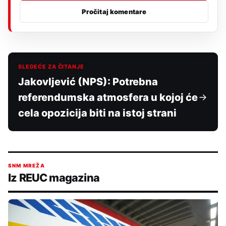
Pročitaj komentare
SLEDEĆE ZA ČITANJE
Jakovljević (NPS): Potrebna
referendumska atmosfera u kojoj će
cela opozicija biti na istoj strani
SNM MREŽA
Iz REUC magazina