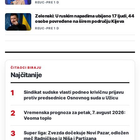
REUC
•
PRE 1 D
Zelenski: U ruskim napadima ubijeno 17 ljudi, 44
osobe povređene na širem području Kijeva
REUC
•
PRE 1 D
ČITAOCI BIRAJU
Najčitanije
1
Sindikat sudske vlasti podneo krivičnu prijavu
protiv predsednice Osnovnog suda u Užicu
2
Vremenska prognoza za petak, 7. avgust 2026:
Veoma toplo
3
Super liga: Zvezda dočekuje Novi Pazar, odložen
meč Radničkog iz Niša i Partizana