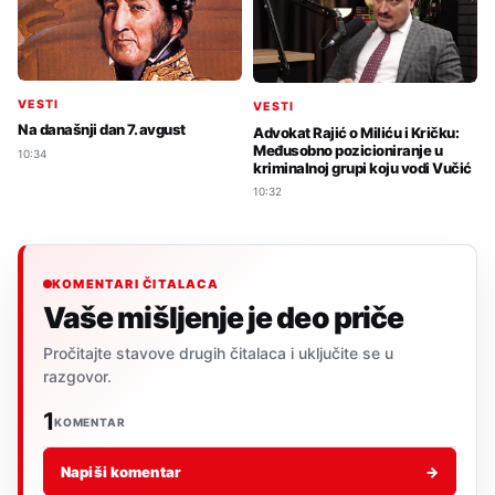
VESTI
VESTI
Na današnji dan 7. avgust
Advokat Rajić o Miliću i Kričku:
Međusobno pozicioniranje u
10:34
kriminalnoj grupi koju vodi Vučić
10:32
KOMENTARI ČITALACA
Vaše mišljenje je deo priče
Pročitajte stavove drugih čitalaca i uključite se u
razgovor.
1
KOMENTAR
Napiši komentar
→