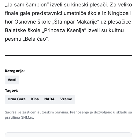
„Ja sam šampion“ izveli su kineski plesači. Za veliko
finale gale predstavnici umetniče škole iz Ningboa i
hor Osnovne škole „Štampar Makarije“ uz plesačice
Baletske škole „Princeza Ksenija“ izveli su kultnu
pesmu „Bela ćao“.
Kategorija:
Vesti
Tagovi:
Crna Gora
Kina
NADA
Vreme
Sadržaj je zaštićen autorskim pravima. Prenošenje je dozvoljeno u skladu sa
pravilima SNM.rs.