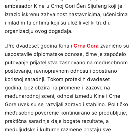
ambasador Kine u Crnoj Gori Čen Sijufeng koji je
izrazio iskrenu zahvalnost nastavnicima, učenicima
i mladim talentima koji su uložili veliki trud u
organizaciju ovog događaja.
„Pre dvadeset godina Kina i
Crna Gora
zvanično su
uspostavile diplomatske odnose, čime je započelo
putovanje prijateljstva zasnovano na međusobnom
poštovanju, ravnopravnom odnosu i obostrano
korisnoj saradnji. Tokom proteklih dvadeset
godina, bez obzira na promene i izazove na
međunarodnoj sceni, odnosi između Kine i Crne
Gore uvek su se razvijali zdravo i stabilno. Političko
međusobno poverenje kontinuirano se produbljuje,
praktična saradnja daje bogate rezultate, a
međuljudske i kulturne razmene postaju sve