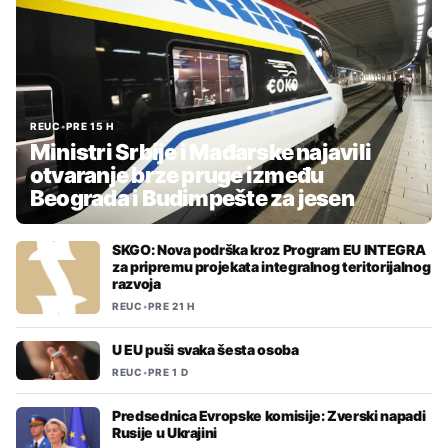
REUC
•
PRE 15 H
Ministri Srbije i Mađarske najavili
otvaranje brze pruge između
Beograda i Budimpešte za jesen
SKGO: Nova podrška kroz Program EU INTEGRA
za pripremu projekata integralnog teritorijalnog
razvoja
REUC
•
PRE 21 H
U EU puši svaka šesta osoba
REUC
•
PRE 1 D
Predsednica Evropske komisije: Zverski napadi
Rusije u Ukrajini