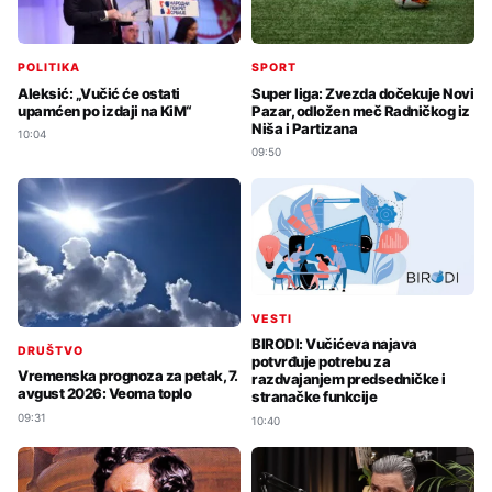
POLITIKA
SPORT
Aleksić: „Vučić će ostati
Super liga: Zvezda dočekuje Novi
upamćen po izdaji na KiM“
Pazar, odložen meč Radničkog iz
Niša i Partizana
10:04
09:50
VESTI
BIRODI: Vučićeva najava
DRUŠTVO
potvrđuje potrebu za
Vremenska prognoza za petak, 7.
razdvajanjem predsedničke i
avgust 2026: Veoma toplo
stranačke funkcije
09:31
10:40