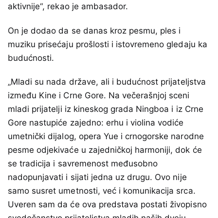
aktivnije“, rekao je ambasador.
On je dodao da se danas kroz pesmu, ples i
muziku prisećaju prošlosti i istovremeno gledaju ka
budućnosti.
„Mladi su nada države, ali i budućnost prijateljstva
između Kine i Crne Gore. Na večerašnjoj sceni
mladi prijatelji iz kineskog grada Ningboa i iz Crne
Gore nastupiće zajedno: erhu i violina vodiće
umetnički dijalog, opera Yue i crnogorske narodne
pesme odjekivaće u zajedničkoj harmoniji, dok će
se tradicija i savremenost međusobno
nadopunjavati i sijati jedna uz drugu. Ovo nije
samo susret umetnosti, već i komunikacija srca.
Uveren sam da će ova predstava postati živopisno
svedočanstvo prijateljstva mladih naših dveju