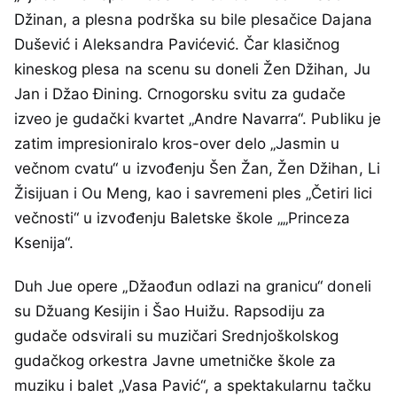
Džinan, a plesna podrška su bile plesačice Dajana
Dušević i Aleksandra Pavićević. Čar klasičnog
kineskog plesa na scenu su doneli Žen Džihan, Ju
Jan i Džao Đining. Crnogorsku svitu za gudače
izveo je gudački kvartet „Andre Navarra“. Publiku je
zatim impresioniralo kros-over delo „Jasmin u
večnom cvatu“ u izvođenju Šen Žan, Žen Džihan, Li
Žisijuan i Ou Meng, kao i savremeni ples „Četiri lici
večnosti“ u izvođenju Baletske škole „„Princeza
Ksenija“.
Duh Jue opere „Džaođun odlazi na granicu“ doneli
su Džuang Kesijin i Šao Huižu. Rapsodiju za
gudače odsvirali su muzičari Srednjoškolskog
gudačkog orkestra Javne umetničke škole za
muziku i balet „Vasa Pavić“, a spektakularnu tačku