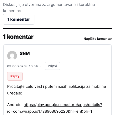
Diskusija je otvorena za argumentovane i korektne
komentare.
1 komentar
1 komentar
Napišite komentar
SNM
Prijavi
03.06.2026 u 10:54
·
Reply
Pročitajte celu vest i putem naših aplikacija za mobilne
uređaje:
Android:
https://play.google.com/store/apps/details?
id=com.wnapp.id1728908695220&hl=en&pli=1