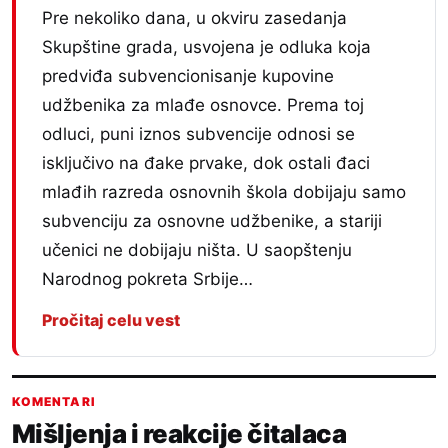
Pre nekoliko dana, u okviru zasedanja
Skupštine grada, usvojena je odluka koja
predviđa subvencionisanje kupovine
udžbenika za mlađe osnovce. Prema toj
odluci, puni iznos subvencije odnosi se
isključivo na đake prvake, dok ostali đaci
mlađih razreda osnovnih škola dobijaju samo
subvenciju za osnovne udžbenike, a stariji
učenici ne dobijaju ništa. U saopštenju
Narodnog pokreta Srbije…
Pročitaj celu vest
KOMENTARI
Mišljenja i reakcije čitalaca