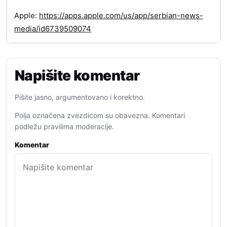
Apple:
https://apps.apple.com/us/app/serbian-news-
media/id6739509074
Napišite komentar
Pišite jasno, argumentovano i korektno.
Polja označena zvezdicom su obavezna. Komentari
podležu pravilima moderacije.
Komentar