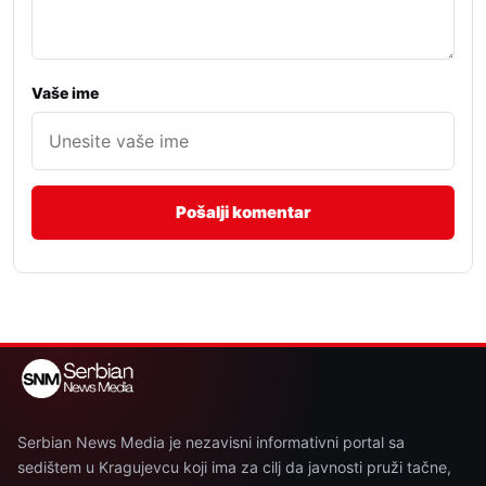
Vaše ime
Serbian News Media je nezavisni informativni portal sa
sedištem u Kragujevcu koji ima za cilj da javnosti pruži tačne,