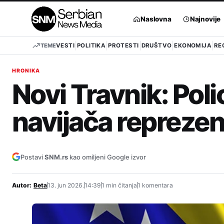
Pređi
na
Naslovna
Najnovije
sadržaj
TEME
VESTI
POLITIKA
PROTESTI
DRUŠTVO
EKONOMIJA
RE
HRONIKA
Novi Travnik: Poli
navijača reprezen
Postavi
SNM.rs
kao omiljeni Google izvor
Autor:
Beta
13. jun 2026.
14:39
1 min čitanja
1 komentara