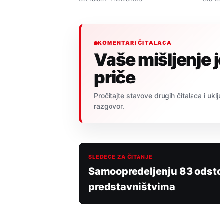
KOMENTARI ČITALACA
Vaše mišljenje 
priče
Pročitajte stavove drugih čitalaca i uklj
razgovor.
SLEDEĆE ZA ČITANJE
Samoopredeljenju 83 odst
predstavništvima