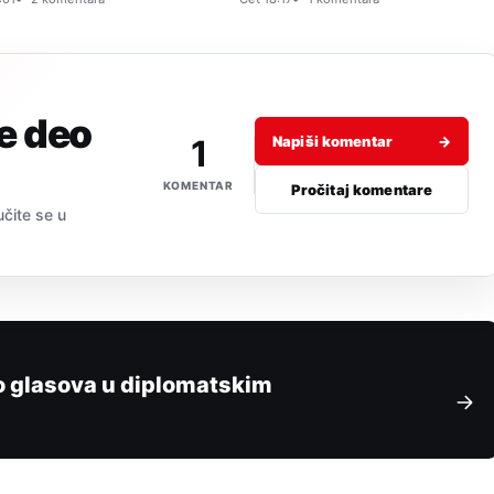
je deo
1
Napiši komentar
→
KOMENTAR
Pročitaj komentare
učite se u
o glasova u diplomatskim