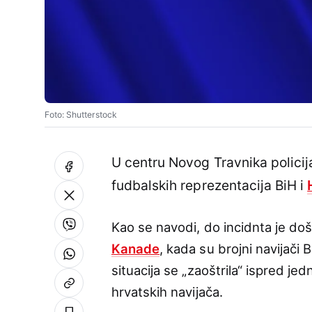
Foto: Shutterstock
U centru Novog Travnika policij
fudbalskih reprezentacija BiH i
Kao se navodi, do incidnta je doš
Kanade
, kada su brojni navijači B
situacija se „zaoštrila“ ispred je
hrvatskih navijača.