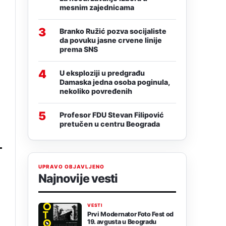
mesnim zajednicama
3
Branko Ružić pozva socijaliste
da povuku jasne crvene linije
prema SNS
4
U eksploziji u predgrađu
Damaska jedna osoba poginula,
nekoliko povređenih
5
Profesor FDU Stevan Filipović
pretučen u centru Beograda
UPRAVO OBJAVLJENO
Najnovije vesti
VESTI
Prvi Modernator Foto Fest od
19. avgusta u Beogradu