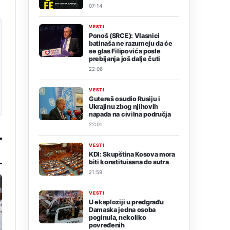
07:14
VESTI
Ponoš (SRCE): Vlasnici
batinaša ne razumeju da će
se glas Filipovića posle
prebijanja još dalje čuti
22:06
VESTI
Gutereš osudio Rusiju i
Ukrajinu zbog njihovih
napada na civilna područja
22:01
VESTI
KDI: Skupština Kosova mora
biti konstituisana do sutra
21:59
VESTI
U eksploziji u predgrađu
Damaska jedna osoba
poginula, nekoliko
povređenih