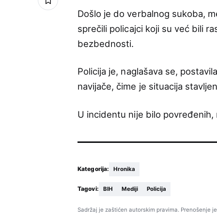
Došlo je do verbalnog sukoba, me
sprečili policajci koji su već bil
bezbednosti.
Policija je, naglašava se, postavi
navijače, čime je situacija stavlj
U incidentu nije bilo povređenih, 
Kategorija:
Hronika
Tagovi:
BIH
Mediji
Policija
Sadržaj je zaštićen autorskim pravima. Prenošenje je