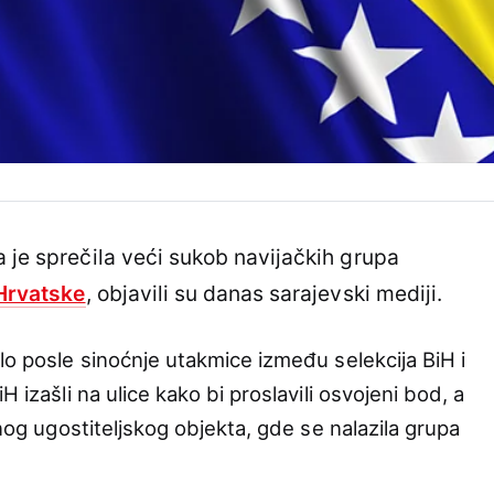
a je sprečila veći sukob navijačkih grupa
Hrvatske
, objavili su danas sarajevski mediji.
lo posle sinoćnje utakmice između selekcija BiH i
iH izašli na ulice kako bi proslavili osvojeni bod, a
dnog ugostiteljskog objekta, gde se nalazila grupa