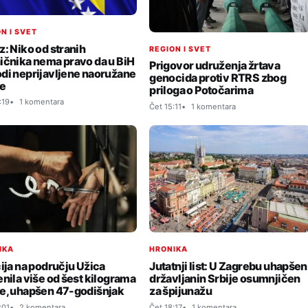
N I SVET
z: Niko od stranih
REGION I SVET
ičnika nema pravo da u BiH
Prigovor udruženja žrtava
di neprijavljene naoružane
genocida protiv RTRS zbog
e
priloga o Potočarima
:19
1 komentara
Čet 15:11
1 komentara
IKA
HRONIKA
cija na području Užica
Jutatnji list: U Zagrebu uhapšen
enila više od šest kilograma
državljanin Srbije osumnjičen
e, uhapšen 47-godišnjak
za špijunažu
:01
2 komentara
Čet 18:17
1 komentara