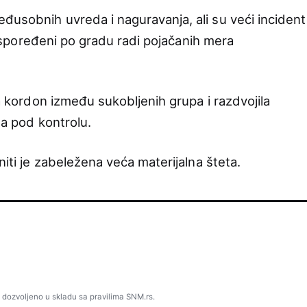
đusobnih uvreda i naguravanja, ali su veći incident
i raspoređeni po gradu radi pojačanih mera
la kordon između sukobljenih grupa i razdvojila
ena pod kontrolu.
niti je zabeležena veća materijalna šteta.
 dozvoljeno u skladu sa pravilima SNM.rs.