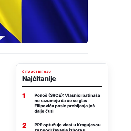
ČITAOCI BIRAJU
Najčitanije
1
Ponoš (SRCE): Vlasnici batinaša
ne razumeju da će se glas
Filipovića posle prebijanja još
dalje čuti
2
PPP optužuje vlast u Kragujevcu
za neodržavanje izbora u