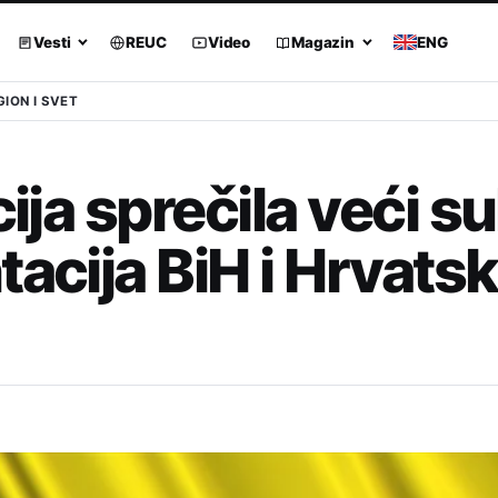
Vesti
REUC
Video
Magazin
ENG
GION I SVET
cija sprečila veći s
tacija BiH i Hrvats