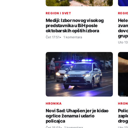
REGION I SVET
REGIO
Mediji: Izbor novog visokog
Hele
predstavnika u BiH posle
zvan
oktobarskih opštih izbora
dovo
grup
Čet 17:51
1 komentara
Uto 13
HRONIKA
HRON
Novi Sad: Uhapšen jer je kidao
Poli
ogrlice ženama i udario
zapl
policajca
drog
Čet 15:03
1 komentara
Uto 13