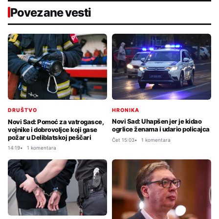
Povezane vesti
HRONIKA
DRUŠTVO
Novi Sad: Uhapšen jer je kidao
Novi Sad: Pomoć za vatrogasce,
ogrlice ženama i udario policajca
vojnike i dobrovoljce koji gase
požar u Deliblatskoj peščari
Čet 15:03
1 komentara
14:19
1 komentara