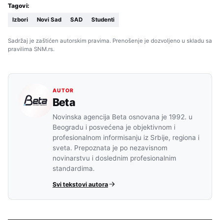
Tagovi:
Izbori
Novi Sad
SAD
Studenti
Sadržaj je zaštićen autorskim pravima. Prenošenje je dozvoljeno u skladu sa
pravilima SNM.rs.
AUTOR
Beta
Novinska agencija Beta osnovana je 1992. u
Beogradu i posvećena je objektivnom i
profesionalnom informisanju iz Srbije, regiona i
sveta. Prepoznata je po nezavisnom
novinarstvu i doslednim profesionalnim
standardima.
Svi tekstovi autora