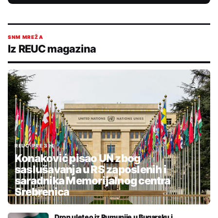
SNM MREŽA
Iz REUC magazina
REUC
•
PRE 3 H
Konaković pisao UN zbog
saslušavanja u RS zaposlenih i
saradnika Memorijalnog centra
Srebrenica
Dron uleteo iz Rumunije u Bugarsku i