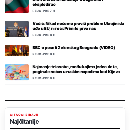
eksplodirao
REUC
•
PRE 7 H
Vučić: Nikad nećemo praviti problem Ukrajini da
uđe u EU, ni reći: Primite prvo nas
REUC
•
PRE 8 H
BBC o poseti Zelenskog Beogradu (VIDEO)
REUC
•
PRE 8 H
Najmanje tri osobe, među kojima jedno dete,
poginule noćas u ruskim napadima kod Kijeva
REUC
•
PRE 8 H
ČITAOCI BIRAJU
Najčitanije