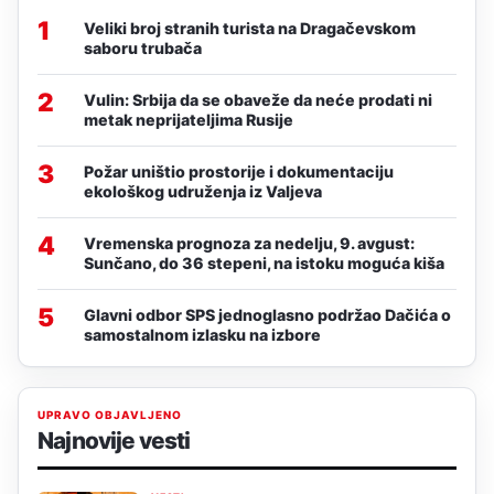
1
Veliki broj stranih turista na Dragačevskom
saboru trubača
2
Vulin: Srbija da se obaveže da neće prodati ni
metak neprijateljima Rusije
3
Požar uništio prostorije i dokumentaciju
ekološkog udruženja iz Valjeva
4
Vremenska prognoza za nedelju, 9. avgust:
Sunčano, do 36 stepeni, na istoku moguća kiša
5
Glavni odbor SPS jednoglasno podržao Dačića o
samostalnom izlasku na izbore
UPRAVO OBJAVLJENO
Najnovije vesti