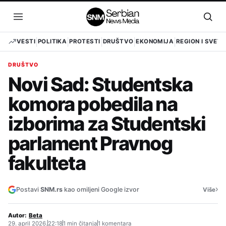
Pređi
na
Otvori
Otvo
sadržaj
meni
pret
VESTI
POLITIKA
PROTESTI
DRUŠTVO
EKONOMIJA
REGION I SVET
DRUŠTVO
Novi Sad: Studentska
komora pobedila na
izborima za Studentski
parlament Pravnog
fakulteta
›
Postavi
SNM.rs
kao omiljeni Google izvor
Više
Autor:
Beta
29. april 2026.
22:18
1 min čitanja
1 komentara