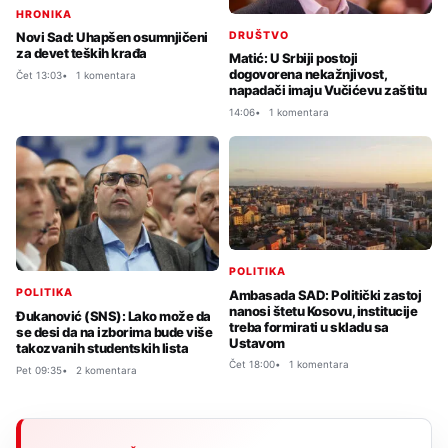
HRONIKA
DRUŠTVO
Novi Sad: Uhapšen osumnjičeni
za devet teških krađa
Matić: U Srbiji postoji
dogovorena nekažnjivost,
Čet 13:03
1 komentara
napadači imaju Vučićevu zaštitu
14:06
1 komentara
POLITIKA
POLITIKA
Ambasada SAD: Politički zastoj
nanosi štetu Kosovu, institucije
Đukanović (SNS): Lako može da
treba formirati u skladu sa
se desi da na izborima bude više
Ustavom
takozvanih studentskih lista
Čet 18:00
1 komentara
Pet 09:35
2 komentara