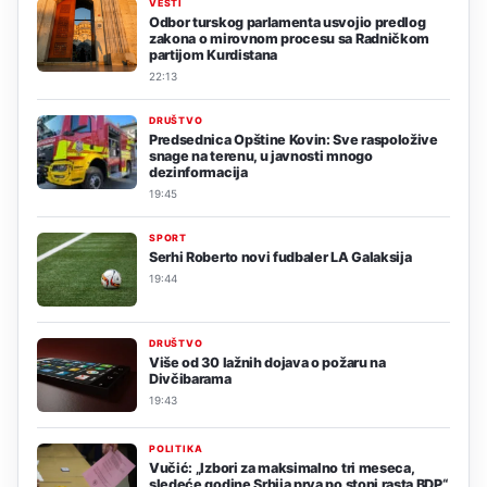
VESTI
Odbor turskog parlamenta usvojio predlog
zakona o mirovnom procesu sa Radničkom
partijom Kurdistana
22:13
DRUŠTVO
Predsednica Opštine Kovin: Sve raspoložive
snage na terenu, u javnosti mnogo
dezinformacija
19:45
SPORT
Serhi Roberto novi fudbaler LA Galaksija
19:44
DRUŠTVO
Više od 30 lažnih dojava o požaru na
Divčibarama
19:43
POLITIKA
Vučić: „Izbori za maksimalno tri meseca,
sledeće godine Srbija prva po stopi rasta BDP“