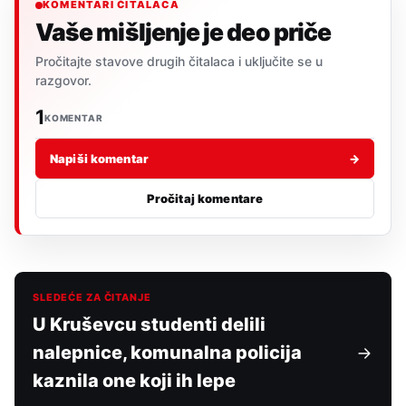
KOMENTARI ČITALACA
Vaše mišljenje je deo priče
Pročitajte stavove drugih čitalaca i uključite se u
razgovor.
1
KOMENTAR
Napiši komentar
→
Pročitaj komentare
SLEDEĆE ZA ČITANJE
U Kruševcu studenti delili
nalepnice, komunalna policija
kaznila one koji ih lepe