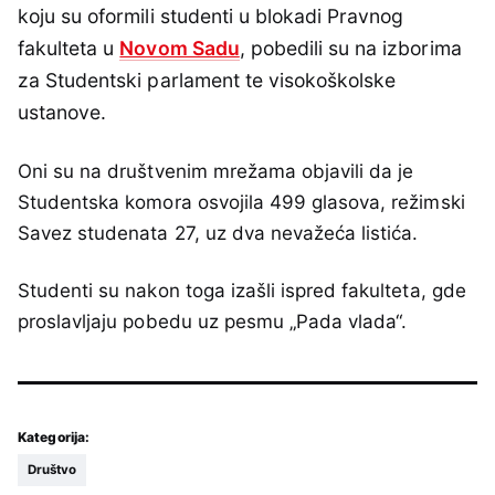
koju su oformili studenti u blokadi Pravnog
fakulteta u
Novom Sadu
, pobedili su na izborima
za Studentski parlament te visokoškolske
ustanove.
Oni su na društvenim mrežama objavili da je
Studentska komora osvojila 499 glasova, režimski
Savez studenata 27, uz dva nevažeća listića.
Studenti su nakon toga izašli ispred fakulteta, gde
proslavljaju pobedu uz pesmu „Pada vlada“.
Kategorija:
Društvo