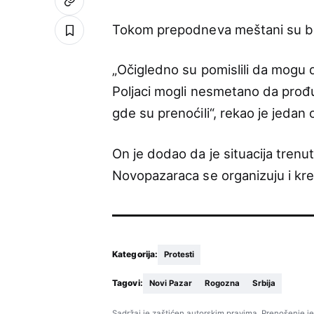
Tokom prepodneva meštani su bloki
„Očigledno su pomislili da mogu
Poljaci mogli nesmetano da prođu
gde su prenoćili“, rekao je jedan
On je dodao da je situacija trenu
Novopazaraca se organizuju i kreć
Kategorija:
Protesti
Tagovi:
Novi Pazar
Rogozna
Srbija
Sadržaj je zaštićen autorskim pravima. Prenošenje je