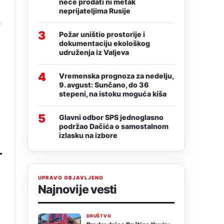
neće prodati ni metak
neprijateljima Rusije
.
3
Požar uništio prostorije i
dokumentaciju ekološkog
udruženja iz Valjeva
4
Vremenska prognoza za nedelju,
9. avgust: Sunčano, do 36
stepeni, na istoku moguća kiša
5
Glavni odbor SPS jednoglasno
podržao Dačića o samostalnom
izlasku na izbore
UPRAVO OBJAVLJENO
Najnovije vesti
DRUŠTVO