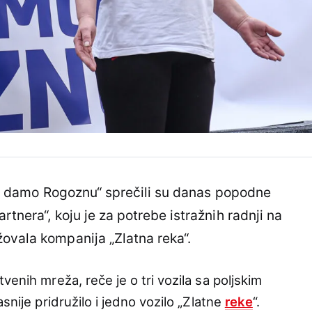
 „Ne damo Rogoznu“ sprečili su danas popodne
rtnera“, koju je za potrebe istražnih radnji na
ovala kompanija „Zlatna reka“.
venih mreža, reče je o tri vozila sa poljskim
snije pridružilo i jedno vozilo „Zlatne
reke
“.