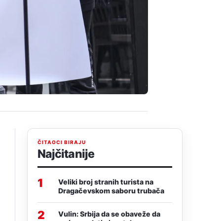
ČITAOCI BIRAJU
Najčitanije
1
Veliki broj stranih turista na
Dragačevskom saboru trubača
2
Vulin: Srbija da se obaveže da