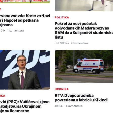
T
rvena zvezda: Karte za Novi
POLITIKA
r i Hapoel od petka na
Pokret za novi početak
ajnama
vojvođanskih Mađara pozvao
:01
1 komentara
SVM da u Kuli podrži studentsk
listu
Pet 18:02
2 komentara
HRONIKA
RTV: Dvojica radnika
TIKA
povređena u fabrici u Kikindi
vić (PSG): Vučićeve izjave
ijateljstvu sa Ukrajinom
19:24
1 komentara
nje su licemerne