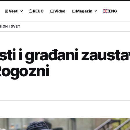
Vesti
REUC
Video
Magazin
ENG
GION I SVET
ti i građani zaustav
Rogozni