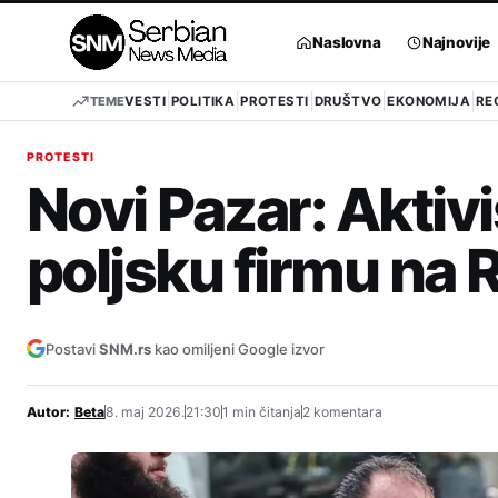
Pređi
na
Naslovna
Najnovije
sadržaj
TEME
VESTI
POLITIKA
PROTESTI
DRUŠTVO
EKONOMIJA
RE
PROTESTI
Novi Pazar: Aktivis
poljsku firmu na 
Postavi
SNM.rs
kao omiljeni Google izvor
Autor:
Beta
8. maj 2026.
21:30
1 min čitanja
2 komentara