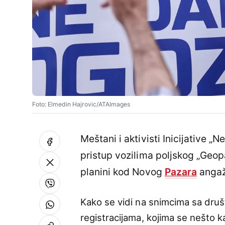
Foto: Elmedin Hajrovic/ATAImages
Meštani i aktivisti Inicijative
pristup vozilima poljskog „Geopa
planini kod Novog
Pazara
angaž
Kako se vidi na snimcima sa društ
registracijama, kojima se nešto ka