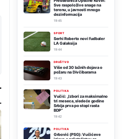
Predsednica Opštine Kovin:
Sve raspoložive snage na
terenu, u javnosti mnogo
dezinformacija
19:45
SPORT
Serhi Roberto novi fudbaler
LA Galaksija
19:44
DRUŠTVO
Više od 30 lažnih dojava o
požaru na Divčibarama
19:43
POLITIKA
Vučić: „Izbori za maksimalno
tri meseca, sledeće godine
Srbija prva po stopi rasta
BDP“
19:42
POLITIKA
Grbović (PSG): Vučićeve