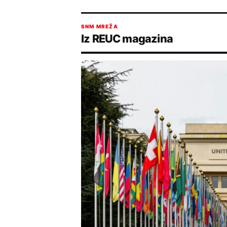
SNM MREŽA
Iz REUC magazina