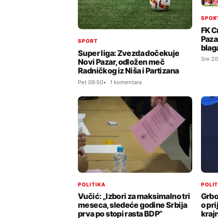
SPOR
FK C
Paza
SPORT
blag
Super liga: Zvezda dočekuje
Sre 20
Novi Pazar, odložen meč
Radničkog iz Niša i Partizana
Pet 09:50
1 komentara
POLITIKA
POLI
Vučić: „Izbori za maksimalno tri
Grbo
meseca, sledeće godine Srbija
o pr
prva po stopi rasta BDP“
kraj