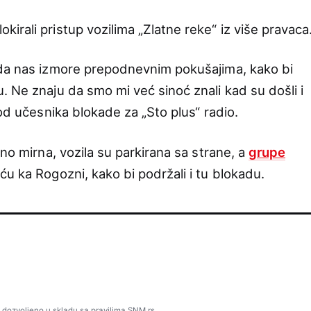
rali pristup vozilima „Zlatne reke“ iz više pravaca
 da nas izmore prepodnevnim pokušajima, kako bi
. Ne znaju da smo mi već sinoć znali kad su došli i
 od učesnika blokade za „Sto plus“ radio.
tno mirna, vozila su parkirana sa strane, a
grupe
u ka Rogozni, kako bi podržali i tu blokadu.
 dozvoljeno u skladu sa pravilima SNM.rs.