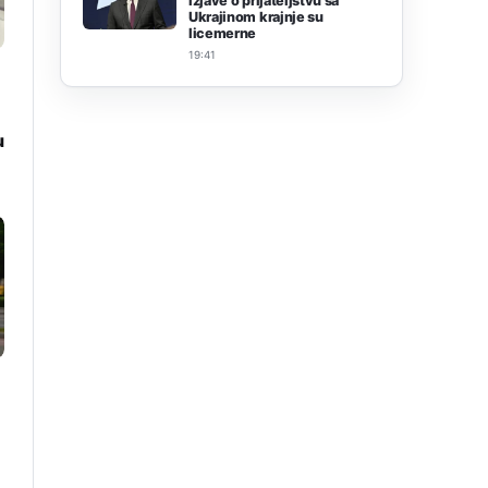
izjave o prijateljstvu sa
Ukrajinom krajnje su
licemerne
19:41
u