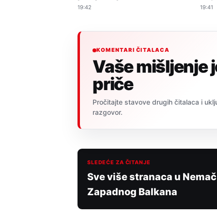
19:42
19:41
KOMENTARI ČITALACA
Vaše mišljenje 
priče
Pročitajte stavove drugih čitalaca i uklj
razgovor.
SLEDEĆE ZA ČITANJE
Sve više stranaca u Nemač
Zapadnog Balkana