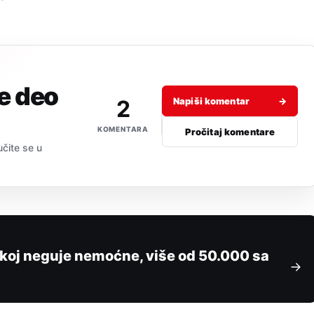
je deo
2
Napiši komentar
→
KOMENTARA
Pročitaj komentare
učite se u
koj neguje nemoćne, više od 50.000 sa