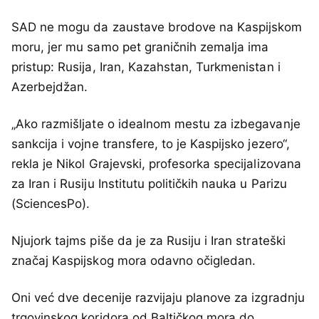
SAD ne mogu da zaustave brodove na Kaspijskom
moru, jer mu samo pet graničnih zemalja ima
pristup: Rusija, Iran, Kazahstan, Turkmenistan i
Azerbejdžan.
„Ako razmišljate o idealnom mestu za izbegavanje
sankcija i vojne transfere, to je Kaspijsko jezero“,
rekla je Nikol Grajevski, profesorka specijalizovana
za Iran i Rusiju Institutu političkih nauka u Parizu
(SciencesPo).
Njujork tajms piše da je za Rusiju i Iran strateški
značaj Kaspijskog mora odavno očigledan.
Oni već dve decenije razvijaju planove za izgradnju
trgovinskog koridora od Baltičkog mora do