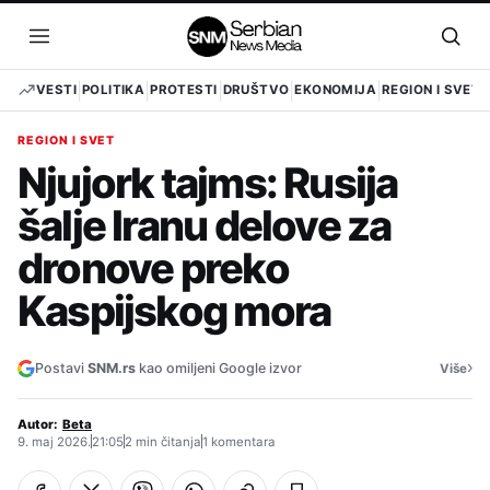
Pređi
na
Otvori
Otvo
sadržaj
meni
pret
VESTI
POLITIKA
PROTESTI
DRUŠTVO
EKONOMIJA
REGION I SVET
REGION I SVET
Njujork tajms: Rusija
šalje Iranu delove za
dronove preko
Kaspijskog mora
›
Postavi
SNM.rs
kao omiljeni Google izvor
Više
Autor:
Beta
9. maj 2026.
21:05
2 min čitanja
1 komentara