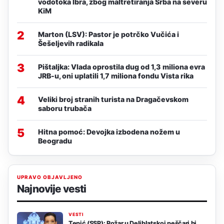
vodotoka Ibra, zbog maltretiranja Srba na severu
KiM
2
Marton (LSV): Pastor je potrčko Vučića i
Šešeljevih radikala
3
Pištaljka: Vlada oprostila dug od 1,3 miliona evra
JRB-u, oni uplatili 1,7 miliona fondu Vista rika
4
Veliki broj stranih turista na Dragačevskom
saboru trubača
5
Hitna pomoć: Devojka izbodena nožem u
Beogradu
UPRAVO OBJAVLJENO
Najnovije vesti
VESTI
Tepić (SSP): Požar u Deliblatskoj peščari bi