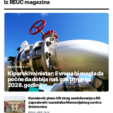
Iz REUC magazina
REUC
•
PRE 3 H
Kiparski ministar: Evropa bi mogla da
počne da dobija naš gas u martu
2028. godine
Konaković pisao UN zbog saslušavanja u RS
zaposlenih i saradnika Memorijalnog centra
Srebrenica
REUC
•
PRE 18 H