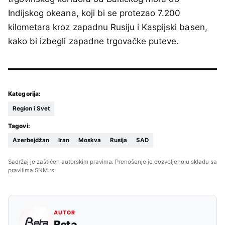
Indijskog okeana, koji bi se protezao 7.200
kilometara kroz zapadnu Rusiju i Kaspijski basen,
kako bi izbegli zapadne trgovačke puteve.
Kategorija:
Region i Svet
Tagovi:
Azerbejdžan
Iran
Moskva
Rusija
SAD
Sadržaj je zaštićen autorskim pravima. Prenošenje je dozvoljeno u skladu sa
pravilima SNM.rs.
AUTOR
Beta