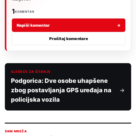
1
KOMENTAR
Napiši komentar
→
Pročitaj komentare
SLEDEĆE ZA ČITANJE
Podgorica: Dve osobe uhapšene
zbog postavljanja GPS uređaja na
policijska vozila
SNM MREŽA