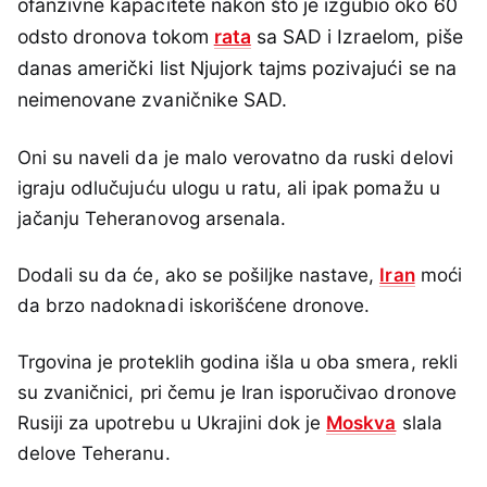
ofanzivne kapacitete nakon što je izgubio oko 60
odsto dronova tokom
rata
sa SAD i Izraelom, piše
danas američki list Njujork tajms pozivajući se na
neimenovane zvaničnike SAD.
Oni su naveli da je malo verovatno da ruski delovi
igraju odlučujuću ulogu u ratu, ali ipak pomažu u
jačanju Teheranovog arsenala.
Dodali su da će, ako se pošiljke nastave,
Iran
moći
da brzo nadoknadi iskorišćene dronove.
Trgovina je proteklih godina išla u oba smera, rekli
su zvaničnici, pri čemu je Iran isporučivao dronove
Rusiji za upotrebu u Ukrajini dok je
Moskva
slala
delove Teheranu.