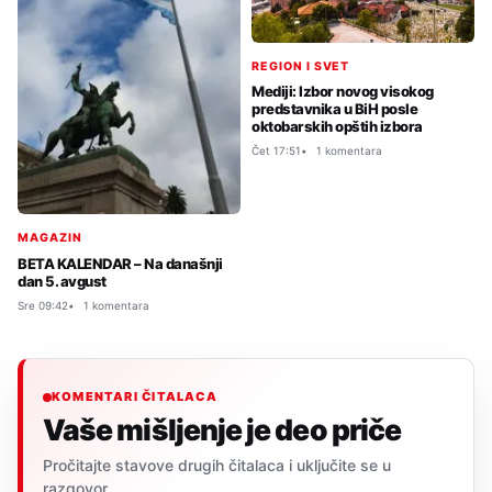
REGION I SVET
Mediji: Izbor novog visokog
predstavnika u BiH posle
oktobarskih opštih izbora
Čet 17:51
1 komentara
MAGAZIN
BETA KALENDAR – Na današnji
dan 5. avgust
Sre 09:42
1 komentara
KOMENTARI ČITALACA
Vaše mišljenje je deo priče
Pročitajte stavove drugih čitalaca i uključite se u
razgovor.