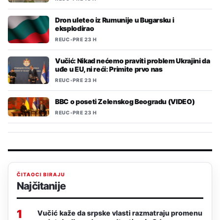
Dron uleteo iz Rumunije u Bugarsku i
eksplodirao
REUC
•
PRE 23 H
Vučić: Nikad nećemo praviti problem Ukrajini da
uđe u EU, ni reći: Primite prvo nas
REUC
•
PRE 23 H
BBC o poseti Zelenskog Beogradu (VIDEO)
REUC
•
PRE 23 H
ČITAOCI BIRAJU
Najčitanije
1
Vučić kaže da srpske vlasti razmatraju promenu