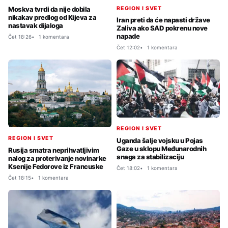
REGION I SVET
Moskva tvrdi da nije dobila
nikakav predlog od Kijeva za
Iran preti da će napasti države
nastavak dijaloga
Zaliva ako SAD pokrenu nove
napade
Čet 18:26
1 komentara
Čet 12:02
1 komentara
REGION I SVET
REGION I SVET
Uganda šalje vojsku u Pojas
Gaze u sklopu Međunarodnih
Rusija smatra neprihvatljivim
snaga za stabilizaciju
nalog za proterivanje novinarke
Ksenije Fedorove iz Francuske
Čet 18:02
1 komentara
Čet 18:15
1 komentara