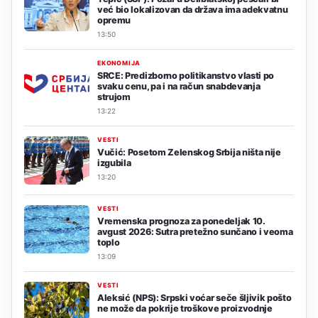
već bio lokalizovan da država ima adekvatnu
opremu
13:50
EKONOMIJA
SRCE: Predizborno politikanstvo vlasti po
svaku cenu, pa i na račun snabdevanja
strujom
13:22
VESTI
Vučić: Posetom Zelenskog Srbija ništa nije
izgubila
13:20
VESTI
Vremenska prognoza za ponedeljak 10.
avgust 2026: Sutra pretežno sunčano i veoma
toplo
13:09
VESTI
Aleksić (NPS): Srpski voćar seče šljivik pošto
ne može da pokrije troškove proizvodnje