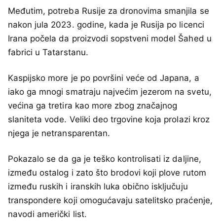
Međutim, potreba Rusije za dronovima smanjila se
nakon jula 2023. godine, kada je Rusija po licenci
Irana počela da proizvodi sopstveni model Šahed u
fabrici u Tatarstanu.
Kaspijsko more je po površini veće od Japana, a
iako ga mnogi smatraju najvećim jezerom na svetu,
većina ga tretira kao more zbog značajnog
slaniteta vode. Veliki deo trgovine koja prolazi kroz
njega je netransparentan.
Pokazalo se da ga je teško kontrolisati iz daljine,
između ostalog i zato što brodovi koji plove rutom
između ruskih i iranskih luka obično isključuju
transpondere koji omogućavaju satelitsko praćenje,
navodi američki list.