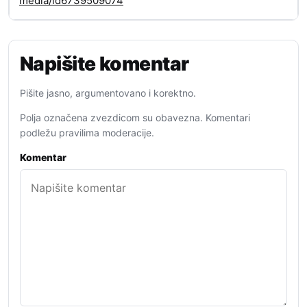
media/id6739509074
Napišite komentar
Pišite jasno, argumentovano i korektno.
Polja označena zvezdicom su obavezna. Komentari
podležu pravilima moderacije.
Komentar