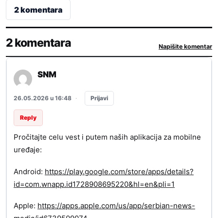
2 komentara
2 komentara
Napišite komentar
SNM
Prijavi
26.05.2026 u 16:48
·
Reply
Pročitajte celu vest i putem naših aplikacija za mobilne
uređaje:
Android:
https://play.google.com/store/apps/details?
id=com.wnapp.id1728908695220&hl=en&pli=1
Apple:
https://apps.apple.com/us/app/serbian-news-