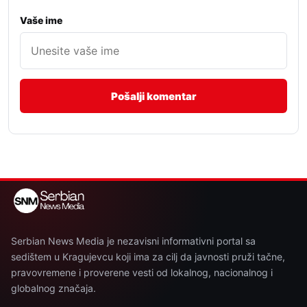
Vaše ime
Serbian News Media je nezavisni informativni portal sa
sedištem u Kragujevcu koji ima za cilj da javnosti pruži tačne,
pravovremene i proverene vesti od lokalnog, nacionalnog i
globalnog značaja.