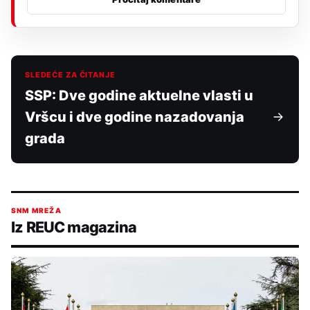
SLEDEĆE ZA ČITANJE
SSP: Dve godine aktuelne vlasti u
Vršcu i dve godine nazadovanja
grada
SNM MREŽA
Iz REUC magazina