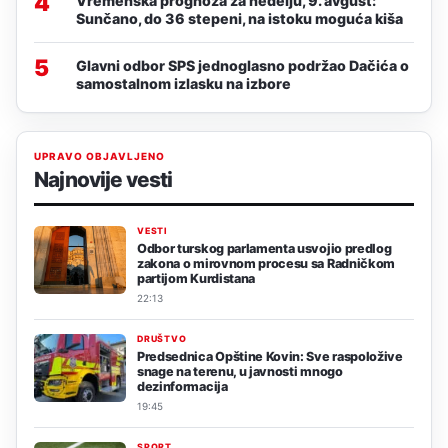
4
Vremenska prognoza za nedelju, 9. avgust:
Sunčano, do 36 stepeni, na istoku moguća kiša
5
Glavni odbor SPS jednoglasno podržao Dačića o
samostalnom izlasku na izbore
UPRAVO OBJAVLJENO
Najnovije vesti
VESTI
Odbor turskog parlamenta usvojio predlog
zakona o mirovnom procesu sa Radničkom
partijom Kurdistana
22:13
DRUŠTVO
Predsednica Opštine Kovin: Sve raspoložive
snage na terenu, u javnosti mnogo
dezinformacija
19:45
SPORT