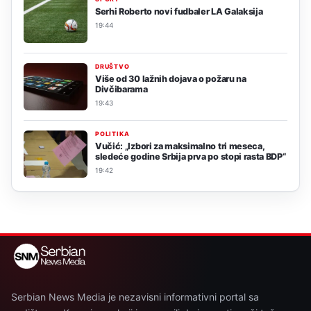
Serhi Roberto novi fudbaler LA Galaksija
19:44
DRUŠTVO
Više od 30 lažnih dojava o požaru na
Divčibarama
19:43
POLITIKA
Vučić: „Izbori za maksimalno tri meseca,
sledeće godine Srbija prva po stopi rasta BDP“
19:42
Serbian News Media je nezavisni informativni portal sa