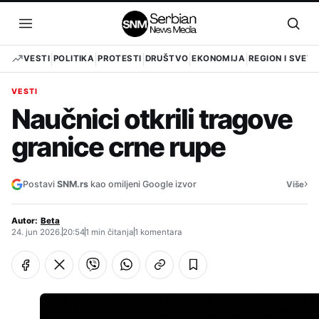
Pređi
na
Otvori
Otvo
sadržaj
meni
pret
VESTI
POLITIKA
PROTESTI
DRUŠTVO
EKONOMIJA
REGION I SVET
VESTI
Naučnici otkrili tragove
granice crne rupe
›
Postavi
SNM.rs
kao omiljeni Google izvor
Više
Autor:
Beta
24. jun 2026.
20:54
1 min čitanja
1 komentara