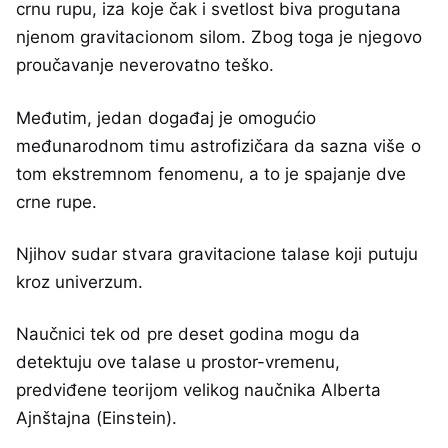
crnu rupu, iza koje čak i svetlost biva progutana
njenom gravitacionom silom. Zbog toga je njegovo
proučavanje neverovatno teško.
Međutim, jedan događaj je omogućio
međunarodnom timu astrofizičara da sazna više o
tom ekstremnom fenomenu, a to je spajanje dve
crne rupe.
Njihov sudar stvara gravitacione talase koji putuju
kroz univerzum.
Naučnici tek od pre deset godina mogu da
detektuju ove talase u prostor-vremenu,
predviđene teorijom velikog naučnika Alberta
Ajnštajna (Einstein).