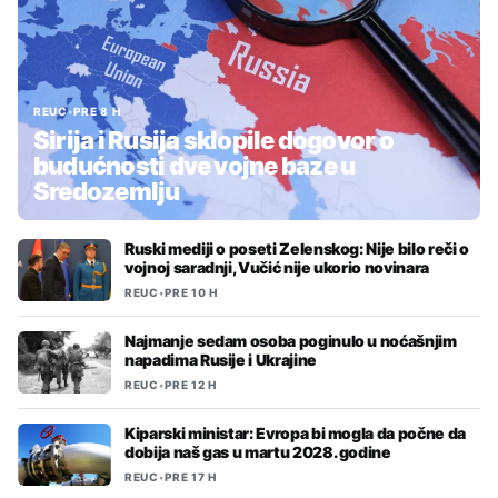
REUC
•
PRE 8 H
Sirija i Rusija sklopile dogovor o
budućnosti dve vojne baze u
Sredozemlju
Ruski mediji o poseti Zelenskog: Nije bilo reči o
vojnoj saradnji, Vučić nije ukorio novinara
REUC
•
PRE 10 H
Najmanje sedam osoba poginulo u noćašnjim
napadima Rusije i Ukrajine
REUC
•
PRE 12 H
Kiparski ministar: Evropa bi mogla da počne da
dobija naš gas u martu 2028. godine
REUC
•
PRE 17 H