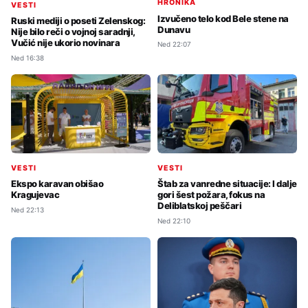
HRONIKA
VESTI
Izvučeno telo kod Bele stene na
Ruski mediji o poseti Zelenskog:
Dunavu
Nije bilo reči o vojnoj saradnji,
Vučić nije ukorio novinara
Ned 22:07
Ned 16:38
VESTI
VESTI
Ekspo karavan obišao
Štab za vanredne situacije: I dalje
Kragujevac
gori šest požara, fokus na
Deliblatskoj peščari
Ned 22:13
Ned 22:10