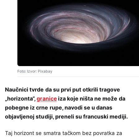
Foto: Izvor: Pixabay
Naučnici tvrde da su prvi put otkrili tragove
„horizonta“,
granice
iza koje ništa ne može da
pobegne iz crne rupe, navodi se u danas
objavljenoj studiji, preneli su francuski mediji.
Taj horizont se smatra tačkom bez povratka za