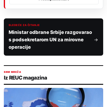
SLEDEĆE ZA ČITANJE
Ministar odbrane Srbije razgovarao
s podsekretarom UN za mirovne
operacije
SNM MREŽA
Iz REUC magazina