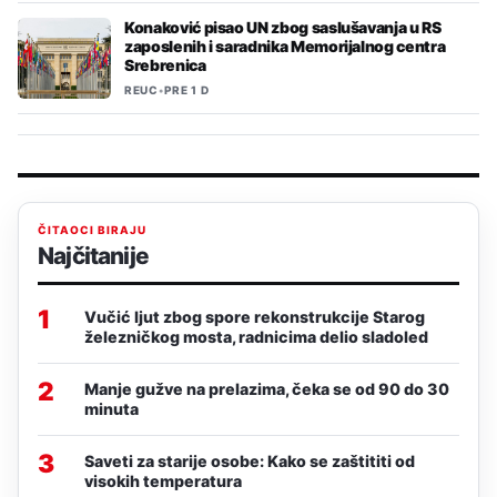
Konaković pisao UN zbog saslušavanja u RS
zaposlenih i saradnika Memorijalnog centra
Srebrenica
REUC
•
PRE 1 D
ČITAOCI BIRAJU
Najčitanije
1
Vučić ljut zbog spore rekonstrukcije Starog
železničkog mosta, radnicima delio sladoled
2
Manje gužve na prelazima, čeka se od 90 do 30
minuta
3
Saveti za starije osobe: Kako se zaštititi od
visokih temperatura