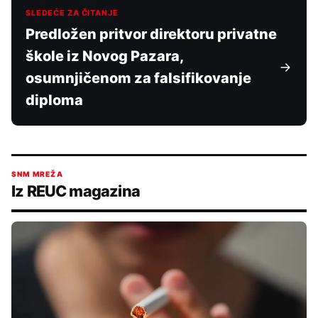
SLEDEĆE ZA ČITANJE
Predložen pritvor direktoru privatne
škole iz Novog Pazara,
osumnjičenom za falsifikovanje
diploma
SNM MREŽA
Iz REUC magazina