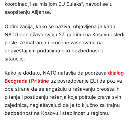
koordinaciji sa misijom EU Euleks“, navodi se u
saopštenju Alijanse.
Optimizacija, kako se naziva, objavljena je kada
NATO obeležava svoju 27. godinui na Kosovu i sledi
posle razmatranja i procene zasnovane na
obaveštajnim podacima oko bezbednosne
sitaucije.
Kako je dodato, NATO natavlja da podržava
dijalog
Beograda i Prištine
uz posredovanje EUi da poziva
obe strane da se angažuju u rešavanju preostalih
pitanja i postizanju rešenja koje poštuje prava svih
zajednica, naglašavajući da je to ključno za trajnu
bezbednost na Kosovu i stabilnost u regionu.