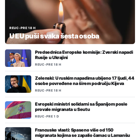
REUC
•
PRE 18 H
U EU puši svaka šesta osoba
Predsednica Evropske komisije: Zverski napadi
Rusije u Ukrajini
REUC
•
PRE 18 H
Zelenski: U ruskim napadima ubijeno 17 ljudi, 44
osobe povređene na širem području Kijeva
REUC
•
PRE 18 H
Evropski ministri solidarni sa Španijom posle
provale migranata u Seutu
REUC
•
PRE 1 D
Francuske vlasti: Spaseno više od 150
migranata kojima se zapalio čamac u Lamanšu