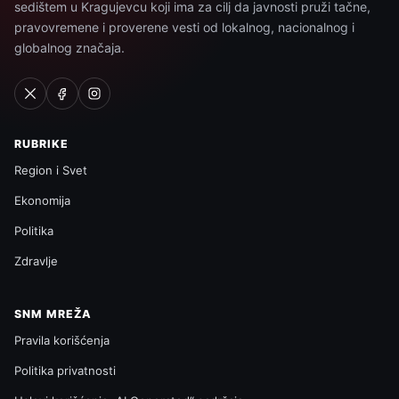
sedištem u Kragujevcu koji ima za cilj da javnosti pruži tačne,
pravovremene i proverene vesti od lokalnog, nacionalnog i
globalnog značaja.
RUBRIKE
Region i Svet
Ekonomija
Politika
Zdravlje
SNM MREŽA
Pravila korišćenja
Politika privatnosti