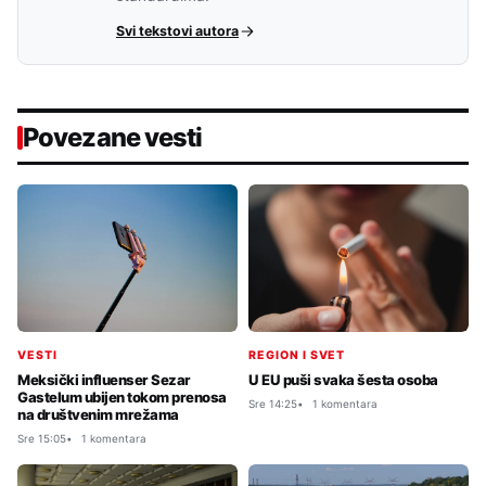
Svi tekstovi autora
Povezane vesti
VESTI
REGION I SVET
Meksički influenser Sezar
U EU puši svaka šesta osoba
Gastelum ubijen tokom prenosa
Sre 14:25
1 komentara
na društvenim mrežama
Sre 15:05
1 komentara