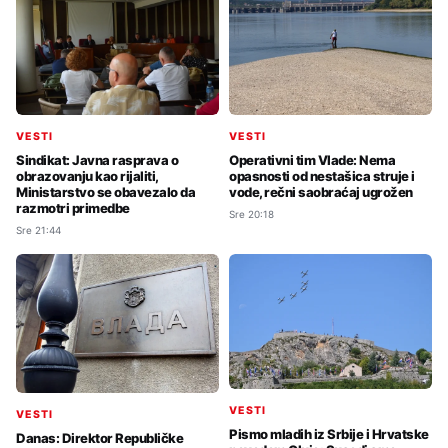
VESTI
VESTI
Sindikat: Javna rasprava o
Operativni tim Vlade: Nema
obrazovanju kao rijaliti,
opasnosti od nestašica struje i
Ministarstvo se obavezalo da
vode, rečni saobraćaj ugrožen
razmotri primedbe
Sre 20:18
Sre 21:44
VESTI
VESTI
Pismo mladih iz Srbije i Hrvatske
Danas: Direktor Republičke