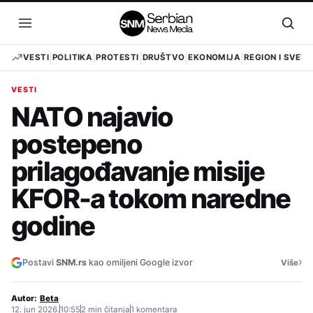
Pređi
na
Otvori
Otvo
sadržaj
meni
pret
VESTI
POLITIKA
PROTESTI
DRUŠTVO
EKONOMIJA
REGION I SVET
VESTI
NATO najavio
postepeno
prilagođavanje misije
KFOR-a tokom naredne
godine
›
Postavi
SNM.rs
kao omiljeni Google izvor
Više
Autor:
Beta
12. jun 2026.
10:55
2 min čitanja
1 komentara