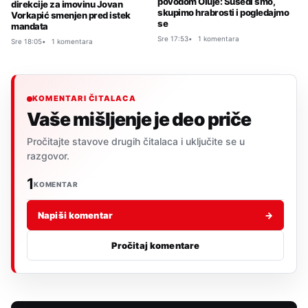
povodom Oluje: Susedi smo,
direkcije za imovinu Jovan
skupimo hrabrosti i pogledajmo
Vorkapić smenjen pred istek
se
mandata
Sre 17:53
1 komentara
Sre 18:05
1 komentara
KOMENTARI ČITALACA
Vaše mišljenje je deo priče
Pročitajte stavove drugih čitalaca i uključite se u
razgovor.
1
KOMENTAR
Napiši komentar
→
Pročitaj komentare