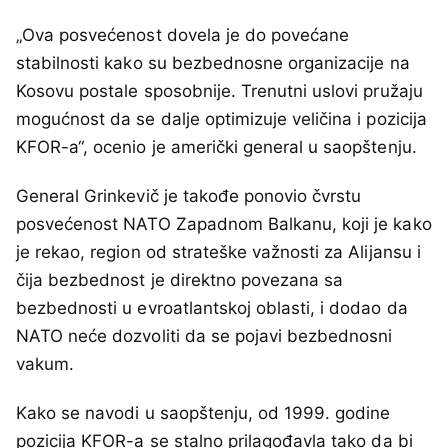
„Ova posvećenost dovela je do povećane
stabilnosti kako su bezbednosne organizacije na
Kosovu postale sposobnije. Trenutni uslovi pružaju
mogućnost da se dalje optimizuje veličina i pozicija
KFOR-a“, ocenio je američki general u saopštenju.
General Grinkevič je takođe ponovio čvrstu
posvećenost NATO Zapadnom Balkanu, koji je kako
je rekao, region od strateške važnosti za Alijansu i
čija bezbednost je direktno povezana sa
bezbednosti u evroatlantskoj oblasti, i dodao da
NATO neće dozvoliti da se pojavi bezbednosni
vakum.
Kako se navodi u saopštenju, od 1999. godine
pozicija KFOR-a se stalno prilagođavla tako da bi