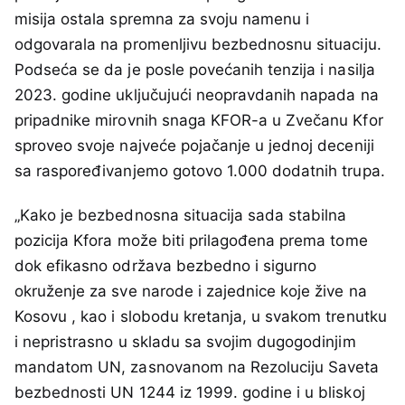
misija ostala spremna za svoju namenu i
odgovarala na promenljivu bezbednosnu situaciju.
Podseća se da je posle povećanih tenzija i nasilja
2023. godine uključujući neopravdanih napada na
pripadnike mirovnih snaga KFOR-a u Zvečanu Kfor
sproveo svoje najveće pojačanje u jednoj deceniji
sa raspoređivanjemo gotovo 1.000 dodatnih trupa.
„Kako je bezbednosna situacija sada stabilna
pozicija Kfora može biti prilagođena prema tome
dok efikasno održava bezbedno i sigurno
okruženje za sve narode i zajednice koje žive na
Kosovu , kao i slobodu kretanja, u svakom trenutku
i nepristrasno u skladu sa svojim dugogodinjim
mandatom UN, zasnovanom na Rezoluciju Saveta
bezbednosti UN 1244 iz 1999. godine i u bliskoj