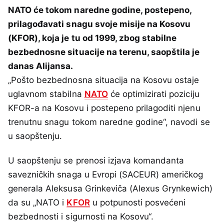
NATO će tokom naredne godine, postepeno,
prilagođavati snagu svoje misije na Kosovu
(KFOR), koja je tu od 1999, zbog stabilne
bezbednosne situacije na terenu, saopštila je
danas Alijansa.
„Pošto bezbednosna situacija na Kosovu ostaje
uglavnom stabilna
NATO
će optimizirati poziciju
KFOR-a na Kosovu i postepeno prilagoditi njenu
trenutnu snagu tokom naredne godine“, navodi se
u saopštenju.
U saopštenju se prenosi izjava komandanta
savezničkih snaga u Evropi (SACEUR) američkog
generala Aleksusa Grinkeviča (Alexus Grynkewich)
da su „NATO i
KFOR
u potpunosti posvećeni
bezbednosti i sigurnosti na Kosovu“.