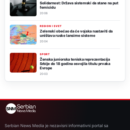
Solidarnost: Država sistemski da stane na put
femicidu
20:06
REGION I SVET
Zelenski obećao da će vojska nastaviti da
uništava ruske lansirne sisteme
20:04
SPORT
Ženska juniorska teniska reprezentacija
Srbije do 18 godina osvojila titulu prvaka
Evrope
20:03
Serbian News Media je nezavisni informativni portal sa