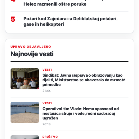
Helez razmenili oštre poruke
5
Požari kod Zaječara i u Deliblatskoj peščari,
gase ih helikopteri
UPRAVO OBJAVLJENO
Najnovije vesti
VESTI
Sindikat: Javna rasprava o obrazovanju kao
rijaliti, Ministarstvo se obavezalo da razmotri
primedbe
21:44
VESTI
Operativni tim Vlade: Nema opasnosti od
nestašica struje i vode, rečni saobraćaj
ugrožen
20:18
DRUŠTVO