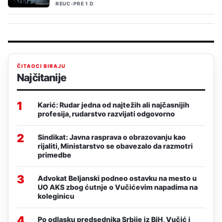
REUC
•
PRE 1 D
ČITAOCI BIRAJU
Najčitanije
1
Karić: Rudar jedna od najtežih ali najčasnijih
profesija, rudarstvo razvijati odgovorno
2
Sindikat: Javna rasprava o obrazovanju kao
rijaliti, Ministarstvo se obavezalo da razmotri
primedbe
3
Advokat Beljanski podneo ostavku na mesto u
UO AKS zbog ćutnje o Vučićevim napadima na
koleginicu
4
Po odlasku predsednika Srbije iz BiH, Vučić i