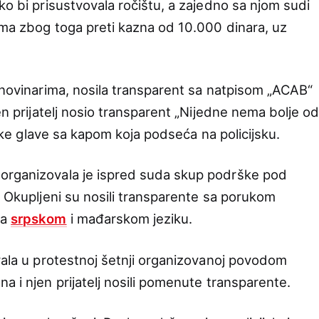
ko bi prisustvovala ročištu, a zajedno sa njom sudi
jima zbog toga preti kazna od 10.000 dinara, uz
a novinarima, nosila transparent sa natpisom „ACAB“
en prijatelj nosio transparent „Nijedne nema bolje o
njske glave sa kapom koja podseća na policijsku.
organizovala je ispred suda skup podrške pod
. Okupljeni su nosili transparente sa porukom
na
srpskom
i mađarskom jeziku.
ovala u protestnoj šetnji organizovanoj povodom
a i njen prijatelj nosili pomenute transparente.