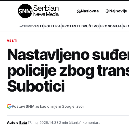
Pređi
na
Naslovna
Najnovije
sadržaj
TEME
VESTI
POLITIKA
PROTESTI
DRUŠTVO
EKONOMIJA
RE
VESTI
Nastavljeno suđen
policije zbog tra
Subotici
Postavi
SNM.rs
kao omiljeni Google izvor
Autor:
Beta
27. maj 2026.
14:38
2 min čitanja
1 komentara