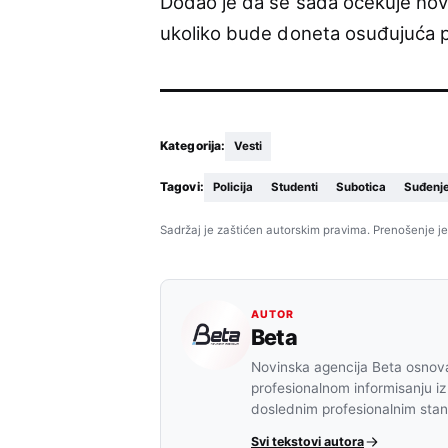
Dodao je da se sada očekuje nov
ukoliko bude doneta osuđujuća 
Kategorija:
Vesti
Tagovi:
Policija
Studenti
Subotica
Suđenj
Sadržaj je zaštićen autorskim pravima. Prenošenje je
AUTOR
Beta
Novinska agencija Beta osnova
profesionalnom informisanju iz
doslednim profesionalnim sta
Svi tekstovi autora