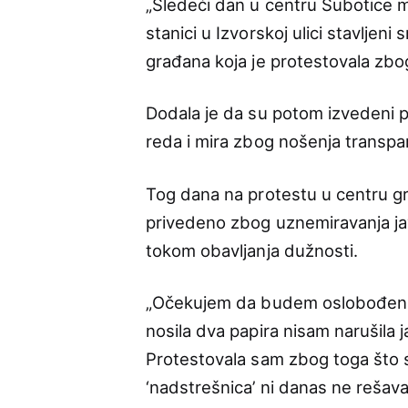
„Sledeći dan u centru Subotice m
stanici u Izvorskoj ulici stavljeni
građana koja je protestovala zbog
Dodala je da su potom izvedeni p
reda i mira zbog nošenja transpa
Tog dana na protestu u centru gr
privedeno zbog uznemiravanja javn
tokom obavljanja dužnosti.
„Očekujem da budem oslobođena,
nosila dva papira nisam narušila ja
Protestovala sam zbog toga što s
‘nadstrešnica’ ni danas ne rešav