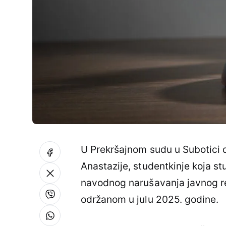
U Prekršajnom sudu u Subotici 
Anastazije, studentkinje koja stu
navodnog narušavanja javnog r
održanom u julu 2025. godine.