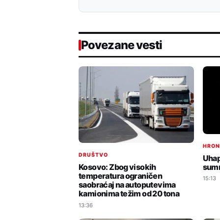
Povezane vesti
HRON
DRUŠTVO
Uhap
sumn
Kosovo: Zbog visokih
temperatura ograničen
15:13
saobraćaj na autoputevima
kamionima težim od 20 tona
13:36