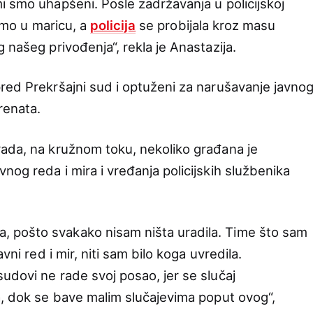
i smo uhapšeni. Posle zadržavanja u policijskoj
 smo u maricu, a
policija
se probijala kroz masu
 našeg privođenja“, rekla je Anastazija.
red Prekršajni sud i optuženi za narušavanje javno
renata.
ada, na kružnom toku, nekoliko građana je
og reda i mira i vređanja policijskih službenika
 pošto svakako nisam ništa uradila. Time što sam
vni red i mir, niti sam bilo koga uvredila.
udovi ne rade svoj posao, jer se slučaj
a, dok se bave malim slučajevima poput ovog“,