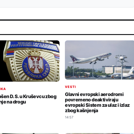
VESTI
IKA
Glavni evropski aerodromi
šen D. S. u Kruševcu zbog
povremeno deaktiviraju
je na drogu
evropski Sistem za ulaz i izlaz
zbog kašnjenja
14:57