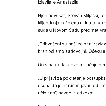
izjavila je Anastazija.
Njen advokat, Stevan Miljački, r
klijentkinja kažnjena ukinuta nak
suda u Novom Sadu predmet vrat
„Prihvaćeni su naši žalbeni razl
branioci smo zadovoljni. Očekuje
On smatra da u ovom slučaju nem
„U prijavi za pokretanje postupka
ocena da je narušen javni red i mi
učinjeno“, naveo je advokat.