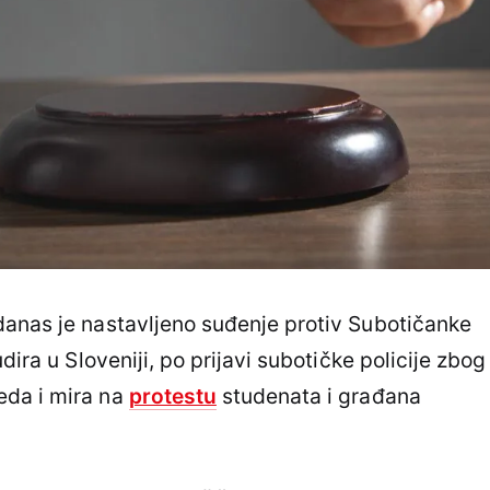
danas je nastavljeno suđenje protiv Subotičanke
dira u Sloveniji, po prijavi subotičke policije zbog
eda i mira na
protestu
studenata i građana