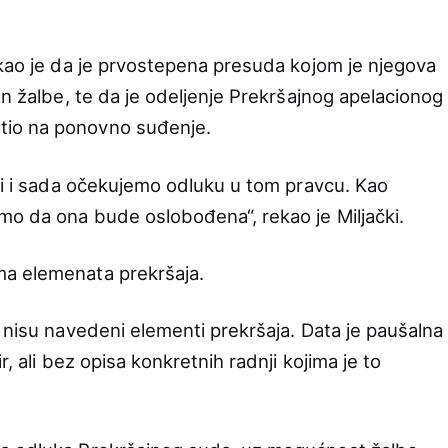
ekao je da je prvostepena presuda kojom je njegova
on žalbe, te da je odeljenje Prekršajnog apelacionog
io na ponovno suđenje.
ozi i sada očekujemo odluku u tom pravcu. Kao
mo da ona bude oslobođena“, rekao je Miljački.
a elemenata prekršaja.
 nisu navedeni elementi prekršaja. Data je paušalna
r, ali bez opisa konkretnih radnji kojima je to