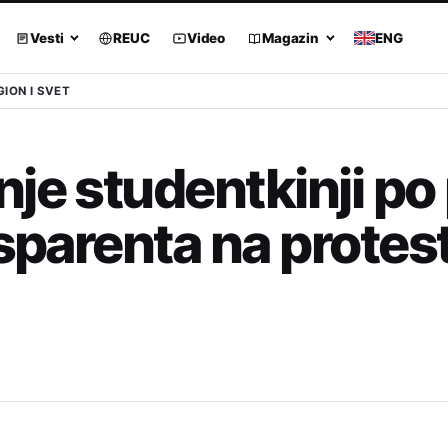
Vesti
REUC
Video
Magazin
ENG
GION I SVET
je studentkinji po 
nsparenta na protes