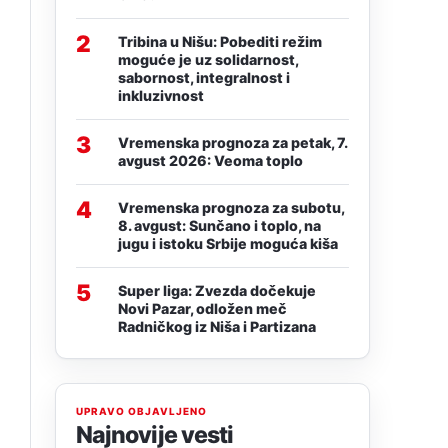
2
Tribina u Nišu: Pobediti režim
moguće je uz solidarnost,
sabornost, integralnost i
inkluzivnost
3
Vremenska prognoza za petak, 7.
d
avgust 2026: Veoma toplo
4
Vremenska prognoza za subotu,
8. avgust: Sunčano i toplo, na
jugu i istoku Srbije moguća kiša
5
Super liga: Zvezda dočekuje
Novi Pazar, odložen meč
Radničkog iz Niša i Partizana
UPRAVO OBJAVLJENO
Najnovije vesti