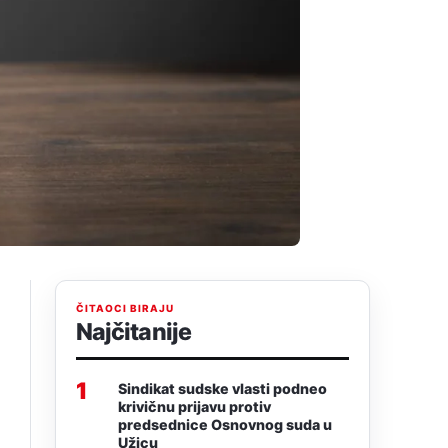
ČITAOCI BIRAJU
Najčitanije
1
Sindikat sudske vlasti podneo
krivičnu prijavu protiv
predsednice Osnovnog suda u
Užicu