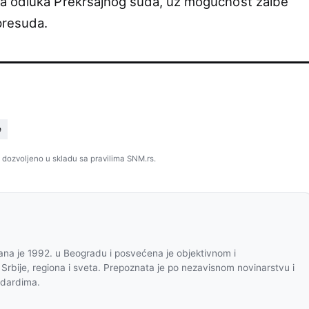
a odluka Prekršajnog suda, uz mogućnost žalbe
presuda.
e
 dozvoljeno u skladu sa pravilima SNM.rs.
na je 1992. u Beogradu i posvećena je objektivnom i
 Srbije, regiona i sveta. Prepoznata je po nezavisnom novinarstvu i
ndardima.