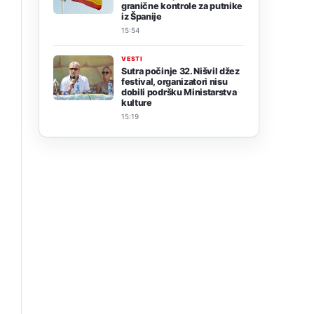
granične kontrole za putnike
iz Španije
15:54
VESTI
Sutra počinje 32. Nišvil džez
festival, organizatori nisu
dobili podršku Ministarstva
kulture
15:19