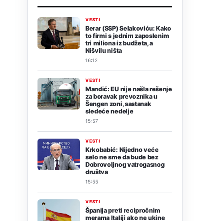
VESTI
Berar (SSP) Selakoviću: Kako
to firmi s jednim zaposlenim
tri miliona iz budžeta, a
Nišvilu ništa
g
16:12
VESTI
Mandić: EU nije našla rešenje
za boravak prevoznika u
Šengen zoni, sastanak
sledeće nedelje
15:57
VESTI
Krkobabić: Nijedno veće
selo ne sme da bude bez
Dobrovoljnog vatrogasnog
društva
15:55
VESTI
Španija preti recipročnim
merama Italiji ako ne ukine