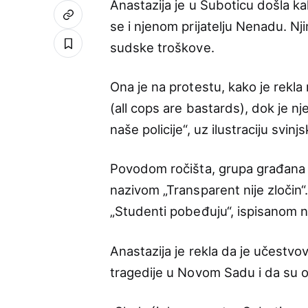
Anastazija je u Suboticu došla ka
se i njenom prijatelju Nenadu. N
sudske troškove.
Ona je na protestu, kako je rekl
(all cops are bastards), dok je nj
naše policije“, uz ilustraciju svi
Povodom ročišta, grupa građana 
nazivom „Transparent nije zločin“
„Studenti pobeđuju“, ispisanom 
Anastazija je rekla da je učestv
tragedije u Novom Sadu i da su on