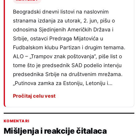
Beogradski dnevni listovi na naslovnim
stranama izdanja za utorak, 2. jun, pišu o
odnosima Sjedinjenih Američkih Država i
Srbije, ostavci Predraga Mijatovića u
Fudbalskom klubu Partizan i drugim temama.
ALO – „Trampov znak poštovanja“, piše list o
tome što je predsednik SAD podelio intervju
predsednika Srbije na društvenim mrežama.
„Putinova zamka za Estoniju, Letoniju i…
Pročitaj celu vest
KOMENTARI
Mišljenja i reakcije čitalaca