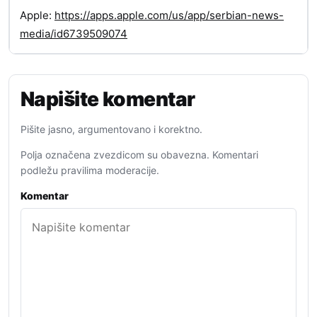
Apple:
https://apps.apple.com/us/app/serbian-news-
media/id6739509074
Napišite komentar
Pišite jasno, argumentovano i korektno.
Polja označena zvezdicom su obavezna. Komentari
podležu pravilima moderacije.
Komentar