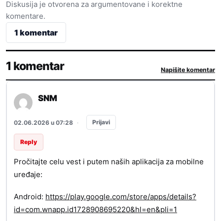
Diskusija je otvorena za argumentovane i korektne
komentare.
1 komentar
1 komentar
Napišite komentar
SNM
Prijavi
02.06.2026 u 07:28
·
Reply
Pročitajte celu vest i putem naših aplikacija za mobilne
uređaje:
Android:
https://play.google.com/store/apps/details?
id=com.wnapp.id1728908695220&hl=en&pli=1