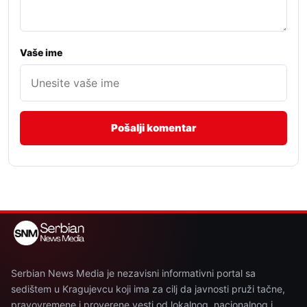
Vaše ime
Serbian News Media je nezavisni informativni portal sa
sedištem u Kragujevcu koji ima za cilj da javnosti pruži tačne,
pravovremene i proverene vesti od lokalnog, nacionalnog i