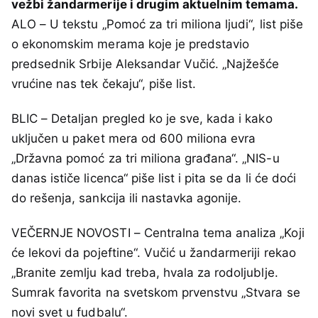
vežbi žandarmerije i drugim aktuelnim temama.
ALO – U tekstu „Pomoć za tri miliona ljudi“, list piše
o ekonomskim merama koje je predstavio
predsednik Srbije Aleksandar Vučić. „Najžešće
vrućine nas tek čekaju“, piše list.
BLIC – Detaljan pregled ko je sve, kada i kako
uključen u paket mera od 600 miliona evra
„Državna pomoć za tri miliona građana“. „NIS-u
danas ističe licenca“ piše list i pita se da li će doći
do rešenja, sankcija ili nastavka agonije.
VEČERNJE NOVOSTI – Centralna tema analiza „Koji
će lekovi da pojeftine“. Vučić u žandarmeriji rekao
„Branite zemlju kad treba, hvala za rodoljublje.
Sumrak favorita na svetskom prvenstvu „Stvara se
novi svet u fudbalu“.