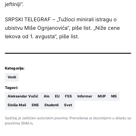
jeftiniji“.
SRPSKI TELEGRAF – „Tužioci minirali istragu o
ubistvu Miše Ognjanovića“, piše list. „Niže cene
lekova od 1. avgusta“, piše list.
Kategorija:
Vesti
Tagovi:
Aleksandar Vučić
Alo
EU
FSS
Informer
MUP
NIS
Siniša Mali
SNS
Studenti
Svet
Sadržaj je zaštićen autorskim pravima. Prenošenje je dozvoljeno u skladu sa
pravilima SNM.rs.