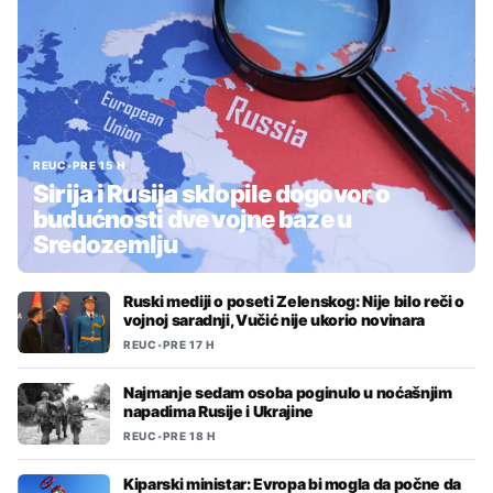
REUC
•
PRE 15 H
Sirija i Rusija sklopile dogovor o
budućnosti dve vojne baze u
Sredozemlju
Ruski mediji o poseti Zelenskog: Nije bilo reči o
vojnoj saradnji, Vučić nije ukorio novinara
REUC
•
PRE 17 H
Najmanje sedam osoba poginulo u noćašnjim
napadima Rusije i Ukrajine
REUC
•
PRE 18 H
Kiparski ministar: Evropa bi mogla da počne da