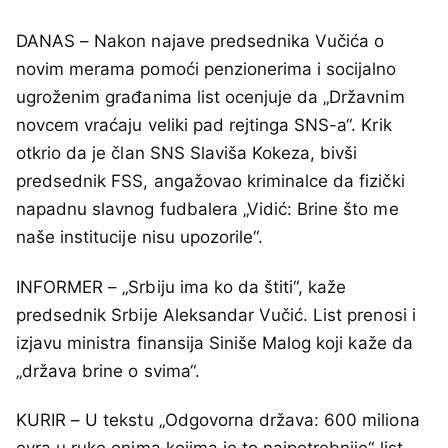
DANAS – Nakon najave predsednika Vučića o
novim merama pomoći penzionerima i socijalno
ugroženim građanima list ocenjuje da „Državnim
novcem vraćaju veliki pad rejtinga SNS-a“. Krik
otkrio da je član SNS Slaviša Kokeza, bivši
predsednik FSS, angažovao kriminalce da fizički
napadnu slavnog fudbalera „Vidić: Brine što me
naše institucije nisu upozorile“.
INFORMER – „Srbiju ima ko da štiti“, kaže
predsednik Srbije Aleksandar Vučić. List prenosi i
izjavu ministra finansija Siniše Malog koji kaže da
„država brine o svima“.
KURIR – U tekstu „Odgovorna država: 600 miliona
evra u ruke onima kojima je to najpotrebnije“ list