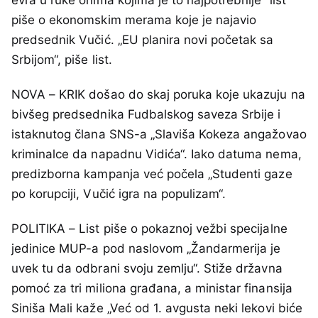
piše o ekonomskim merama koje je najavio
predsednik Vučić. „EU planira novi početak sa
Srbijom“, piše list.
NOVA – KRIK došao do skaj poruka koje ukazuju na
bivšeg predsednika Fudbalskog saveza Srbije i
istaknutog člana SNS-a „Slaviša Kokeza angažovao
kriminalce da napadnu Vidića“. Iako datuma nema,
predizborna kampanja već počela „Studenti gaze
po korupciji, Vučić igra na populizam“.
POLITIKA – List piše o pokaznoj vežbi specijalne
jedinice MUP-a pod naslovom „Žandarmerija je
uvek tu da odbrani svoju zemlju“. Stiže državna
pomoć za tri miliona građana, a ministar finansija
Siniša Mali kaže „Već od 1. avgusta neki lekovi biće