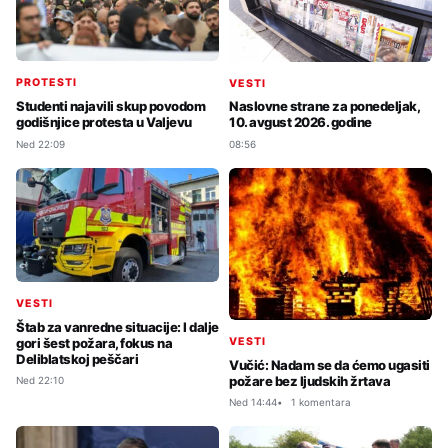
PROTESTI
VESTI
Studenti najavili skup povodom
Naslovne strane za ponedeljak,
godišnjice protesta u Valjevu
10. avgust 2026. godine
Ned 22:09
08:56
VESTI
Štab za vanredne situacije: I dalje
gori šest požara, fokus na
VESTI
Deliblatskoj peščari
Vučić: Nadam se da ćemo ugasiti
požare bez ljudskih žrtava
Ned 22:10
Ned 14:44
1 komentara