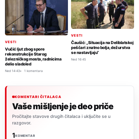
VESTI
VESTI
Čaušić: „Situacija na Deliblatskoj
peščari znatno bolja, dežurstva
Vučić ljut zbog spore
se nastavljaju“
rekonstrukcije Starog
železničkog mosta, radnicima
Ned 16:45
delio sladoled
Ned 14:43
1 komentara
KOMENTARI ČITALACA
Vaše mišljenje je deo priče
Pročitajte stavove drugih čitalaca i uključite se u
razgovor.
1
KOMENTAR