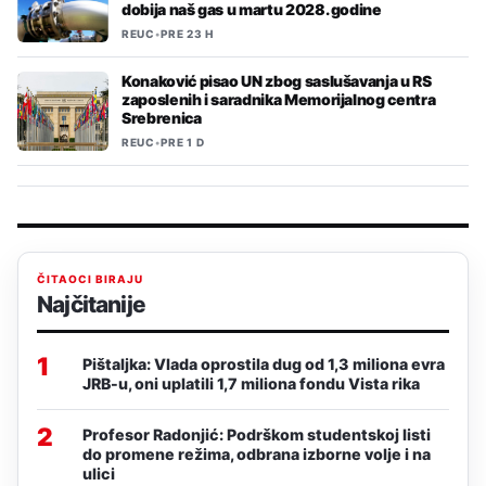
dobija naš gas u martu 2028. godine
REUC
•
PRE 23 H
Konaković pisao UN zbog saslušavanja u RS
zaposlenih i saradnika Memorijalnog centra
Srebrenica
REUC
•
PRE 1 D
ČITAOCI BIRAJU
Najčitanije
1
Pištaljka: Vlada oprostila dug od 1,3 miliona evra
JRB-u, oni uplatili 1,7 miliona fondu Vista rika
2
Profesor Radonjić: Podrškom studentskoj listi
do promene režima, odbrana izborne volje i na
ulici