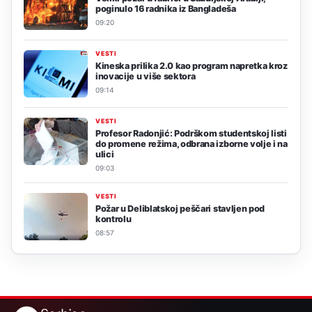
poginulo 16 radnika iz Bangladeša
09:20
VESTI
Kineska prilika 2.0 kao program napretka kroz
inovacije u više sektora
09:14
VESTI
Profesor Radonjić: Podrškom studentskoj listi
do promene režima, odbrana izborne volje i na
ulici
09:03
VESTI
Požar u Deliblatskoj peščari stavljen pod
kontrolu
08:57