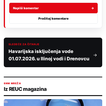
Napiši komentar
→
Pročitaj komentare
SLEDEĆE ZA ČITANJE
Havarijska isključenja vode
01.07.2026. u Ilinoj vodi i Drenovcu
SNM MREŽA
Iz REUC magazina