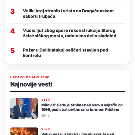
3
Veliki broj stranih turista na Dragačevskom
saboru trubača
4
Vučić ljut zbog spore rekonstrukcije Starog
železničkog mosta, radnicima delio sladoled
5
Požar u Deliblatskoj peščari stavljen pod
kontrolu
UPRAVO OBJAVLJENO
Najnovije vesti
VESTI
Milović: Sada je Srbima na Kosovu najteže od
1999, pod strahovitim smo terorom Prištine
09:40
VESTI
Veliki požar u fabrici u Saudijskoj Arabiji,