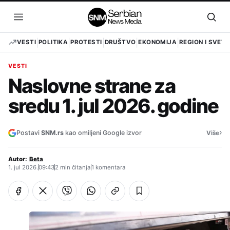
Pređi
na
Otvori
Otvo
sadržaj
meni
pret
VESTI
POLITIKA
PROTESTI
DRUŠTVO
EKONOMIJA
REGION I SVET
VESTI
Naslovne strane za
sredu 1. jul 2026. godine
›
Postavi
SNM.rs
kao omiljeni Google izvor
Više
Autor:
Beta
1. jul 2026.
09:43
2 min čitanja
1 komentara