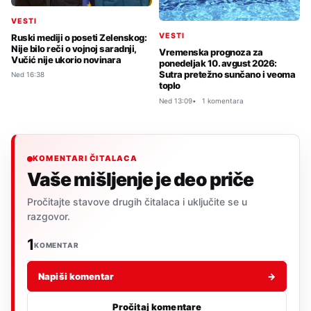
VESTI
VESTI
Ruski mediji o poseti Zelenskog:
Nije bilo reči o vojnoj saradnji,
Vremenska prognoza za
Vučić nije ukorio novinara
ponedeljak 10. avgust 2026:
Sutra pretežno sunčano i veoma
Ned 16:38
toplo
Ned 13:09
1 komentara
KOMENTARI ČITALACA
Vaše mišljenje je deo priče
Pročitajte stavove drugih čitalaca i uključite se u
razgovor.
1
KOMENTAR
Napiši komentar
→
Pročitaj komentare