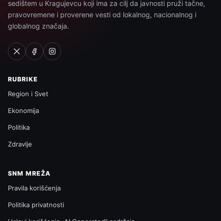
sedištem u Kragujevcu koji ima za cilj da javnosti pruži tačne,
pravovremene i proverene vesti od lokalnog, nacionalnog i
globalnog značaja.
RUBRIKE
Region i Svet
Ekonomija
Politika
Zdravlje
SNM MREŽA
Pravila korišćenja
Politika privatnosti