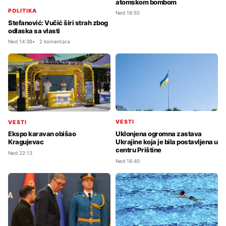
atomskom bombom
POLITIKA
Ned 16:50
Stefanović: Vučić širi strah zbog
odlaska sa vlasti
Ned 14:38
2 komentara
VESTI
VESTI
Uklonjena ogromna zastava
Ekspo karavan obišao
Ukrajine koja je bila postavljena u
Kragujevac
centru Prištine
Ned 22:13
Ned 16:40