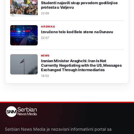
Studenti najavili skup povodom godišnjice
protesta u Valjevu
22:09
HRONIKA
Izvučeno telo kod Bele stene na Dunavu
22:07
NEWS
Iranian Minister Araghchi: Iran Is Not
Currently Negotiating with the US, Messages
Exchanged Through Intermediaries
18:53
Serbian News Media je nezavisni informativni portal sa