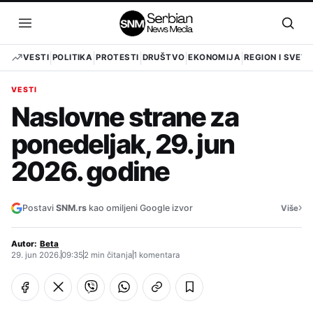
Pređi
na
Otvori
Otvo
sadržaj
meni
pret
VESTI
POLITIKA
PROTESTI
DRUŠTVO
EKONOMIJA
REGION I SVET
VESTI
Naslovne strane za
ponedeljak, 29. jun
2026. godine
›
Postavi
SNM.rs
kao omiljeni Google izvor
Više
Autor:
Beta
29. jun 2026.
09:35
2 min čitanja
1 komentara