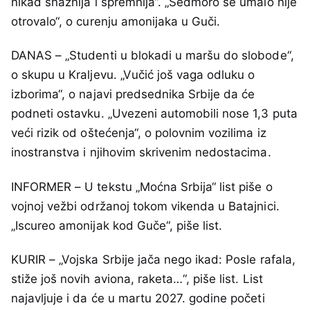
nikad snažnija i spremnija“. „Sedmoro se umalo nije
otrovalo“, o curenju amonijaka u Guči.
DANAS – „Studenti u blokadi u maršu do slobode“,
o skupu u Kraljevu. „Vučić još vaga odluku o
izborima“, o najavi predsednika Srbije da će
podneti ostavku. „Uvezeni automobili nose 1,3 puta
veći rizik od oštećenja“, o polovnim vozilima iz
inostranstva i njihovim skrivenim nedostacima.
INFORMER – U tekstu „Moćna Srbija“ list piše o
vojnoj vežbi održanoj tokom vikenda u Batajnici.
„Iscureo amonijak kod Guče“, piše list.
KURIR – „Vojska Srbije jača nego ikad: Posle rafala,
stiže još novih aviona, raketa…“, piše list. List
najavljuje i da će u martu 2027. godine početi