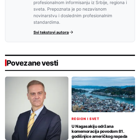
profesionalnom informisanju iz Srbije, regiona i
sveta. Prepoznata je po nezavisnom
novinarstvu i doslednim profesionalnim
standardima.
Svi tekstovi autora
Povezane vesti
REGION I SVET
U Nagasakiju održana
komemoracija povodom 81.
godišnjice američkog napada