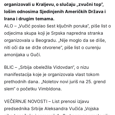
organizovali u Kraljevu, o slučaju „zvučni top“,
lošim odnosima Sjedinjenih Američkih Država i
Irana i drugim temama.
ALO – „Vučić poslao šest ključnih poruka“, piše list o
odjecima skupa koji je Srpska napredna stranka
organizovala u Beogradu. „Nije moglo da se diše,
niti oči da se drže otvorene“, piše list o curenju
amonijaka u Guči.
BLIC – „Srbija obeležila Vidovdan“, o nizu
manifestacija koje je organizovala vlast tokom
prethodnih dana. „Noletov novi juriš na 25. grend
slem“ o početku Vimbldona.
VEČERNJE NOVOSTI – List prenosi izjavu
predsednika Srbije Aleksandra Vučića „Vojska