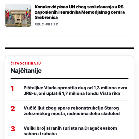
Konaković pisao UN zbog saslušavanja u RS
zaposlenih i saradnika Memorijalnog centra
Srebrenica
REUC
•
PRE 1 D
ČITAOCI BIRAJU
Najčitanije
1
Pištaljka: Vlada oprostila dug od 1,3 miliona evra
JRB-u, oni uplatili 1,7 miliona fondu Vista rika
2
Vučić ljut zbog spore rekonstrukcije Starog
železničkog mosta, radnicima delio sladoled
3
Veliki broj stranih turista na Dragačevskom
saboru trubača