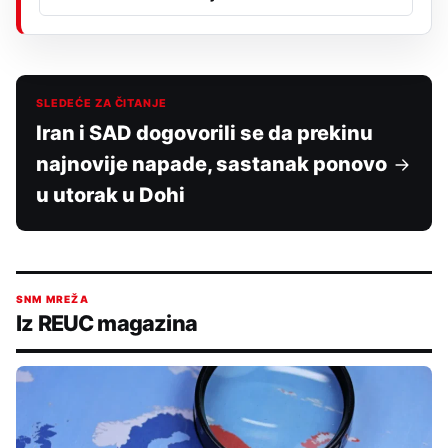
SLEDEĆE ZA ČITANJE
Iran i SAD dogovorili se da prekinu
najnovije napade, sastanak ponovo
u utorak u Dohi
SNM MREŽA
Iz REUC magazina