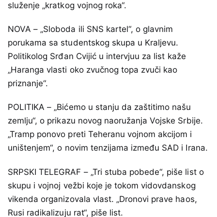
služenje „kratkog vojnog roka“.
NOVA – „Sloboda ili SNS kartel“, o glavnim
porukama sa studentskog skupa u Kraljevu.
Politikolog Srđan Cvijić u intervjuu za list kaže
„Haranga vlasti oko zvučnog topa zvuči kao
priznanje“.
POLITIKA – „Bićemo u stanju da zaštitimo našu
zemlju“, o prikazu novog naoružanja Vojske Srbije.
„Tramp ponovo preti Teheranu vojnom akcijom i
uništenjem“, o novim tenzijama između SAD i Irana.
SRPSKI TELEGRAF – „Tri stuba pobede“, piše list o
skupu i vojnoj vežbi koje je tokom vidovdanskog
vikenda organizovala vlast. „Dronovi prave haos,
Rusi radikalizuju rat“, piše list.