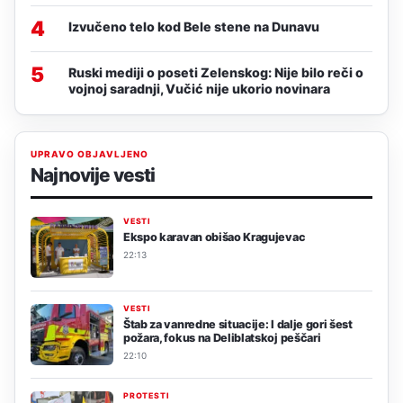
4
Izvučeno telo kod Bele stene na Dunavu
5
Ruski mediji o poseti Zelenskog: Nije bilo reči o
vojnoj saradnji, Vučić nije ukorio novinara
UPRAVO OBJAVLJENO
Najnovije vesti
VESTI
Ekspo karavan obišao Kragujevac
22:13
VESTI
Štab za vanredne situacije: I dalje gori šest
požara, fokus na Deliblatskoj peščari
22:10
PROTESTI