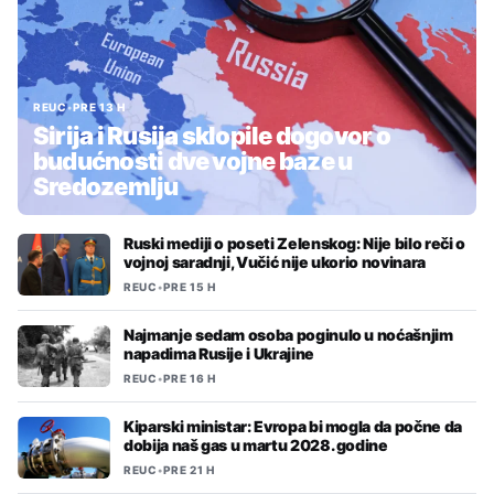
REUC
•
PRE 13 H
Sirija i Rusija sklopile dogovor o
budućnosti dve vojne baze u
Sredozemlju
Ruski mediji o poseti Zelenskog: Nije bilo reči o
vojnoj saradnji, Vučić nije ukorio novinara
REUC
•
PRE 15 H
Najmanje sedam osoba poginulo u noćašnjim
napadima Rusije i Ukrajine
REUC
•
PRE 16 H
Kiparski ministar: Evropa bi mogla da počne da
dobija naš gas u martu 2028. godine
REUC
•
PRE 21 H