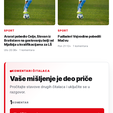
SPORT
SPORT
Ararat pobedio Celje, Slovan iz
Fudbaleri Vojvodine pobedili
Bratislave na gostovanju bolji od
Mačvu
Mjalbija u kvalifikacijama za LŠ
Pon 21:12
1 komentara
Uto 20:36
1 komentara
KOMENTARI ČITALACA
Vaše mišljenje je deo priče
Pročitajte stavove drugih čitalaca i uključite se u
razgovor.
1
KOMENTAR