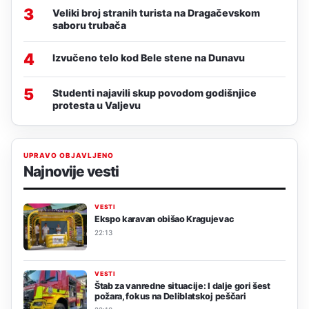
3
Veliki broj stranih turista na Dragačevskom
saboru trubača
4
Izvučeno telo kod Bele stene na Dunavu
5
Studenti najavili skup povodom godišnjice
protesta u Valjevu
UPRAVO OBJAVLJENO
Najnovije vesti
VESTI
Ekspo karavan obišao Kragujevac
22:13
VESTI
Štab za vanredne situacije: I dalje gori šest
požara, fokus na Deliblatskoj peščari