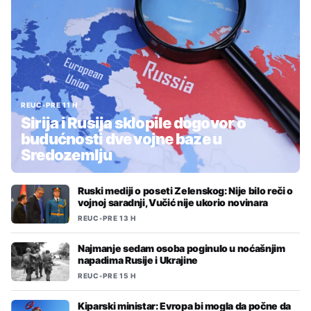
REUC
•
PRE 11 H
Sirija i Rusija sklopile dogovor o
budućnosti dve vojne baze u
Sredozemlju
Ruski mediji o poseti Zelenskog: Nije bilo reči o
vojnoj saradnji, Vučić nije ukorio novinara
REUC
•
PRE 13 H
Najmanje sedam osoba poginulo u noćašnjim
napadima Rusije i Ukrajine
REUC
•
PRE 15 H
Kiparski ministar: Evropa bi mogla da počne da