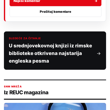
Napiši komentar
→
Pročitaj komentare
SLEDEĆE ZA ČITANJE
U srednjovekovnoj knjizi iz rimske
biblioteke otkrivena najstarija
engleska pesma
SNM MREŽA
Iz REUC magazina