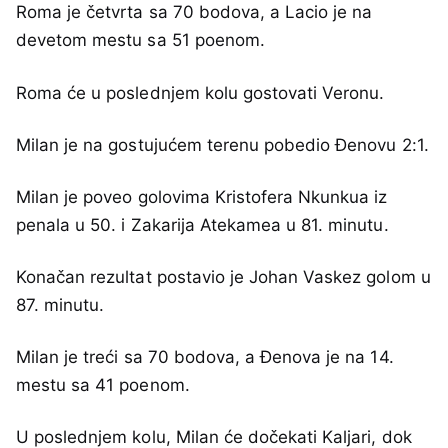
Roma je četvrta sa 70 bodova, a Lacio je na
devetom mestu sa 51 poenom.
Roma će u poslednjem kolu gostovati Veronu.
Milan je na gostujućem terenu pobedio Đenovu 2:1.
Milan je poveo golovima Kristofera Nkunkua iz
penala u 50. i Zakarija Atekamea u 81. minutu.
Konačan rezultat postavio je Johan Vaskez golom u
87. minutu.
Milan je treći sa 70 bodova, a Đenova je na 14.
mestu sa 41 poenom.
U poslednjem kolu, Milan će dočekati Kaljari, dok