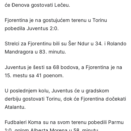
će Đenova gostovati Lečeu.
Fjorentina je na gostujućem terenu u Torinu
pobedila Juventus 2:0.
Strelci za Fjorentinu bili su Šer Ndur u 34. i Rolando
Mandragora u 83. minutu.
Juventus je šesti sa 68 bodova, a Fjorentina je na
15. mestu sa 41 poenom.
U poslednjem kolu, Juventus će u gradskom
derbiju gostovati Torinu, dok će Fjorentina dočekati
Atalantu.
Fudbaleri Koma su na svom terenu pobedili Parmu
1:0, golom Alberta Morena u 58. minutu.