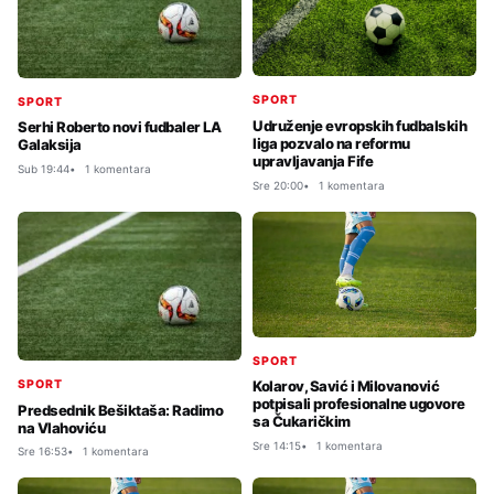
SPORT
SPORT
Udruženje evropskih fudbalskih
Serhi Roberto novi fudbaler LA
liga pozvalo na reformu
Galaksija
upravljavanja Fife
Sub 19:44
1 komentara
Sre 20:00
1 komentara
SPORT
SPORT
Kolarov, Savić i Milovanović
potpisali profesionalne ugovore
Predsednik Bešiktaša: Radimo
sa Čukaričkim
na Vlahoviću
Sre 14:15
1 komentara
Sre 16:53
1 komentara