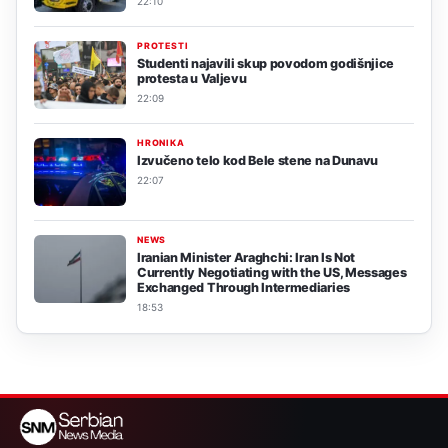
22:10
PROTESTI
Studenti najavili skup povodom godišnjice
protesta u Valjevu
22:09
HRONIKA
Izvučeno telo kod Bele stene na Dunavu
22:07
NEWS
Iranian Minister Araghchi: Iran Is Not
Currently Negotiating with the US, Messages
Exchanged Through Intermediaries
18:53