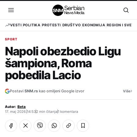
Pređi
na
Otvori
Otvo
sadržaj
meni
pret
VESTI
POLITIKA
PROTESTI
DRUŠTVO
EKONOMIJA
REGION I SVET
SPORT
Napoli obezbedio Ligu
šampiona, Roma
pobedila Lacio
›
Postavi
SNM.rs
kao omiljeni Google izvor
Više
Autor:
Beta
17. maj 2026.
14:53
2 min čitanja
1 komentara