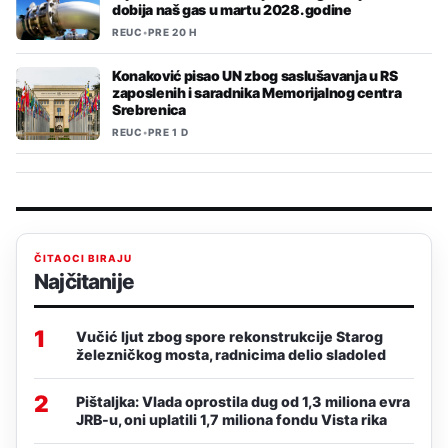
dobija naš gas u martu 2028. godine
REUC
•
PRE 20 H
Konaković pisao UN zbog saslušavanja u RS
zaposlenih i saradnika Memorijalnog centra
Srebrenica
REUC
•
PRE 1 D
ČITAOCI BIRAJU
Najčitanije
1
Vučić ljut zbog spore rekonstrukcije Starog
železničkog mosta, radnicima delio sladoled
2
Pištaljka: Vlada oprostila dug od 1,3 miliona evra
JRB-u, oni uplatili 1,7 miliona fondu Vista rika