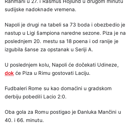
Rahmani u 27. i Rasmus Hojlund u drugom minutu
sudijske nadoknade vremena.
Napoli je drugi na tabeli sa 73 boda i obezbedio je
nastup u Ligi šampiona naredne sezone. Piza je na
poslednjem 20. mestu sa 18 poena i od ranije je
izgubila šanse za opstanak u Seriji A.
U poslednjem kolu, Napoli će dočekati Udineze,
dok
će Piza u Rimu gostovati Laciju.
Fudbaleri Rome su kao domaćini u gradskom
derbiju pobedili Lacio 2:0.
Oba gola za Romu postigao je Đanluka Mančini u
40. i 66. minutu.