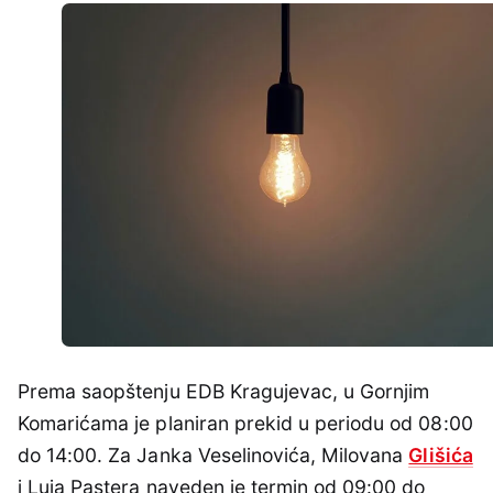
Prema saopštenju EDB Kragujevac, u Gornjim
Komarićama je planiran prekid u periodu od 08:00
do 14:00. Za Janka Veselinovića, Milovana
Glišića
i Luja Pastera naveden je termin od 09:00 do