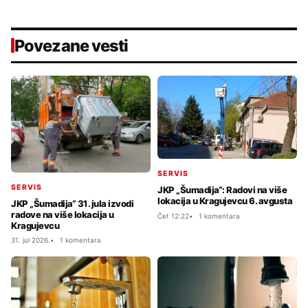
Povezane vesti
SERVIS
SERVIS
JKP „Šumadija“: Radovi na više
lokacija u Kragujevcu 6. avgusta
JKP „Šumadija“ 31. jula izvodi
radove na više lokacija u
Čet 12:22
1 komentara
Kragujevcu
31. jul 2026.
1 komentara