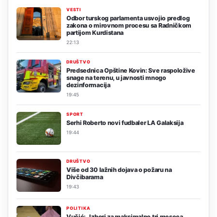
VESTI
Odbor turskog parlamenta usvojio predlog
zakona o mirovnom procesu sa Radničkom
partijom Kurdistana
22:13
DRUŠTVO
Predsednica Opštine Kovin: Sve raspoložive
snage na terenu, u javnosti mnogo
dezinformacija
19:45
SPORT
Serhi Roberto novi fudbaler LA Galaksija
19:44
DRUŠTVO
Više od 30 lažnih dojava o požaru na
Divčibarama
19:43
POLITIKA
Vučić: „Izbori za maksimalno tri meseca,