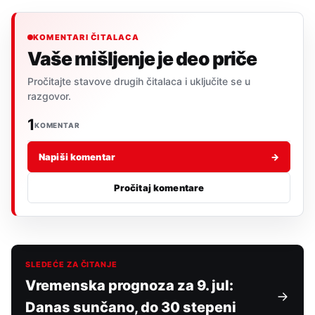
KOMENTARI ČITALACA
Vaše mišljenje je deo priče
Pročitajte stavove drugih čitalaca i uključite se u
razgovor.
1
KOMENTAR
Napiši komentar
→
Pročitaj komentare
SLEDEĆE ZA ČITANJE
Vremenska prognoza za 9. jul:
Danas sunčano, do 30 stepeni