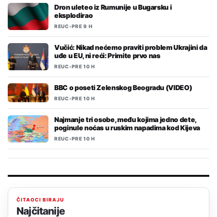
Dron uleteo iz Rumunije u Bugarsku i
eksplodirao
REUC
•
PRE 9 H
Vučić: Nikad nećemo praviti problem Ukrajini da
uđe u EU, ni reći: Primite prvo nas
REUC
•
PRE 10 H
BBC o poseti Zelenskog Beogradu (VIDEO)
REUC
•
PRE 10 H
Najmanje tri osobe, među kojima jedno dete,
poginule noćas u ruskim napadima kod Kijeva
REUC
•
PRE 10 H
ČITAOCI BIRAJU
Najčitanije