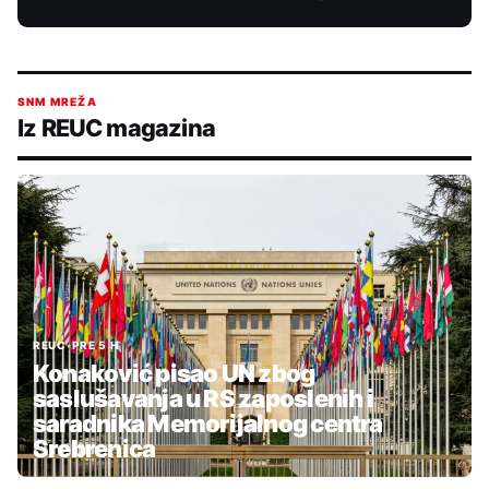
SNM MREŽA
Iz REUC magazina
REUC
•
PRE 5 H
Konaković pisao UN zbog
saslušavanja u RS zaposlenih i
saradnika Memorijalnog centra
Srebrenica