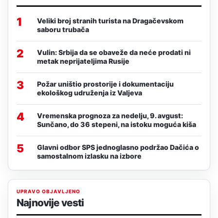
1
Veliki broj stranih turista na Dragačevskom
saboru trubača
2
Vulin: Srbija da se obaveže da neće prodati ni
metak neprijateljima Rusije
3
Požar uništio prostorije i dokumentaciju
ekološkog udruženja iz Valjeva
4
Vremenska prognoza za nedelju, 9. avgust:
Sunčano, do 36 stepeni, na istoku moguća kiša
5
Glavni odbor SPS jednoglasno podržao Dačića o
samostalnom izlasku na izbore
UPRAVO OBJAVLJENO
Najnovije vesti