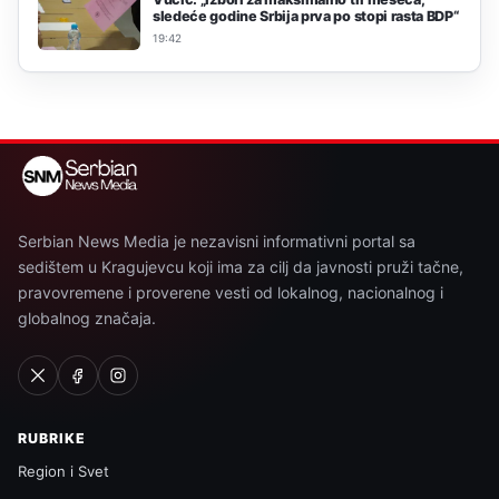
sledeće godine Srbija prva po stopi rasta BDP“
19:42
Serbian News Media je nezavisni informativni portal sa
sedištem u Kragujevcu koji ima za cilj da javnosti pruži tačne,
pravovremene i proverene vesti od lokalnog, nacionalnog i
globalnog značaja.
RUBRIKE
Region i Svet