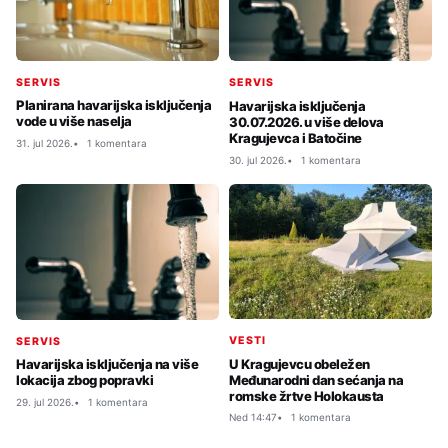
SERVIS
SERVIS
Planirana havarijska isključenja
Havarijska isključenja
vode u više naselja
30.07.2026. u više delova
Kragujevca i Batočine
31. jul 2026.
1 komentara
30. jul 2026.
1 komentara
VESTI
SERVIS
U Kragujevcu obeležen
Havarijska isključenja na više
Međunarodni dan sećanja na
lokacija zbog popravki
romske žrtve Holokausta
29. jul 2026.
1 komentara
Ned 14:47
1 komentara