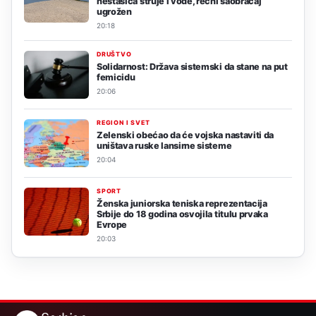
nestašica struje i vode, rečni saobraćaj
ugrožen
20:18
DRUŠTVO
Solidarnost: Država sistemski da stane na put
femicidu
20:06
REGION I SVET
Zelenski obećao da će vojska nastaviti da
uništava ruske lansirne sisteme
20:04
SPORT
Ženska juniorska teniska reprezentacija
Srbije do 18 godina osvojila titulu prvaka
Evrope
20:03