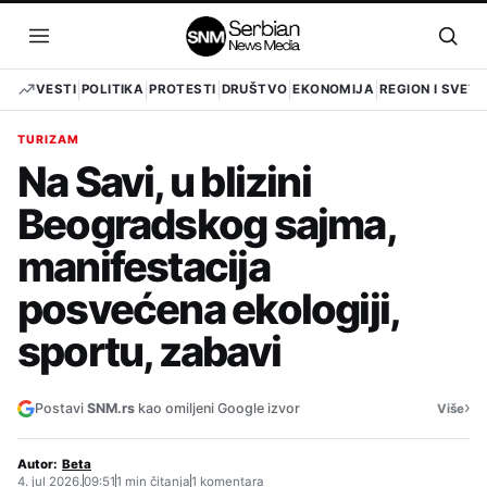
Pređi
na
Otvori
Otvo
sadržaj
meni
pret
VESTI
POLITIKA
PROTESTI
DRUŠTVO
EKONOMIJA
REGION I SVET
TURIZAM
Na Savi, u blizini
Beogradskog sajma,
manifestacija
posvećena ekologiji,
sportu, zabavi
›
Postavi
SNM.rs
kao omiljeni Google izvor
Više
Autor:
Beta
4. jul 2026.
09:51
1 min čitanja
1 komentara