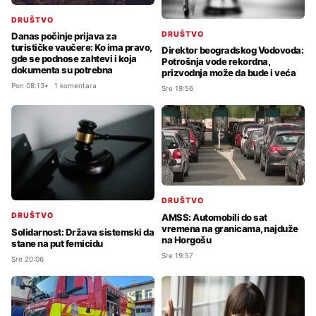
DRUŠTVO
DRUŠTVO
Danas počinje prijava za
turističke vaučere: Ko ima pravo,
Direktor beogradskog Vodovoda:
gde se podnose zahtevi i koja
Potrošnja vode rekordna,
dokumenta su potrebna
prizvodnja može da bude i veća
Pon 08:13
1 komentara
Sre 19:56
DRUŠTVO
DRUŠTVO
AMSS: Automobili do sat
vremena na granicama, najduže
Solidarnost: Država sistemski da
na Horgošu
stane na put femicidu
Sre 19:57
Sre 20:06