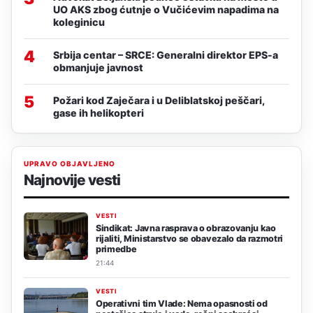
UO AKS zbog ćutnje o Vučićevim napadima na
koleginicu
4
Srbija centar – SRCE: Generalni direktor EPS-a
obmanjuje javnost
5
Požari kod Zaječara i u Deliblatskoj peščari,
gase ih helikopteri
UPRAVO OBJAVLJENO
Najnovije vesti
VESTI
Sindikat: Javna rasprava o obrazovanju kao
rijaliti, Ministarstvo se obavezalo da razmotri
primedbe
21:44
VESTI
Operativni tim Vlade: Nema opasnosti od