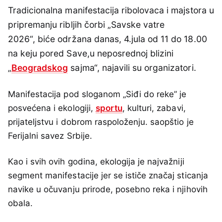
Tradicionalna manifestacija ribolovaca i majstora u
pripremanju ribljih čorbi „Savske vatre
2026“, biće održana danas, 4.jula od 11 do 18.00
na keju pored Save,u neposrednoj blizini
„
Beogradskog
sajma“, najavili su organizatori.
Manifestacija pod sloganom „Siđi do reke” je
posvećena i ekologiji,
sportu
, kulturi, zabavi,
prijateljstvu i dobrom raspoloženju. saopštio je
Ferijalni savez Srbije.
Kao i svih ovih godina, ekologija je najvažniji
segment manifestacije jer se ističe značaj sticanja
navike u očuvanju prirode, posebno reka i njihovih
obala.