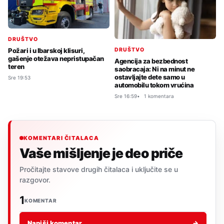
DRUŠTVO
DRUŠTVO
Požari i u Ibarskoj klisuri,
gašenje otežava nepristupačan
Agencija za bezbednost
teren
saobracaja: Ni na minut ne
ostavljajte dete samo u
Sre 19:53
automobilu tokom vrućina
Sre 16:59
1 komentara
KOMENTARI ČITALACA
Vaše mišljenje je deo priče
Pročitajte stavove drugih čitalaca i uključite se u
razgovor.
1
KOMENTAR
Napiši komentar
→