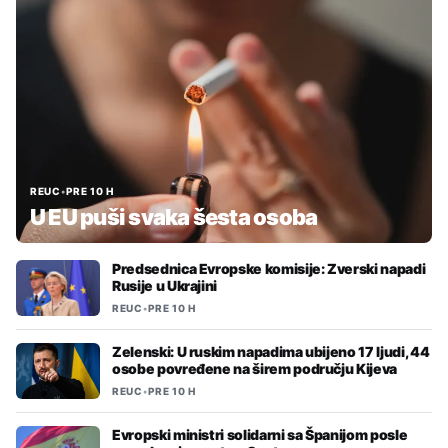
REUC
•
PRE 10 H
U EU puši svaka šesta osoba
Predsednica Evropske komisije: Zverski napadi
Rusije u Ukrajini
REUC
•
PRE 10 H
Zelenski: U ruskim napadima ubijeno 17 ljudi, 44
osobe povređene na širem području Kijeva
REUC
•
PRE 10 H
Evropski ministri solidarni sa Španijom posle