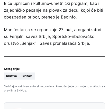
Biće upriličen i kulturno-umetnički program, kao i
zajedničko pecanje na plovak za decu, kojoj će biti
obezbeđen pribor, preneo je Beoinfo.
Manifestacija se organizuje 27. put, a organizatori
su Ferijalni savez Srbije, Sportsko-ribolovačko
društvo „Senjak“ i Savez pronalazača Srbije.
Kategorije:
Društvo
Turizam
Sadržaj je zaštićen autorskim pravima. Prenošenje je dozvoljeno u skladu sa
pravilima SNM.rs.