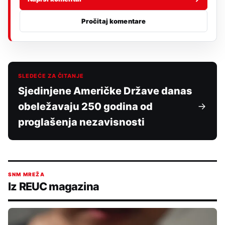
Pročitaj komentare
SLEDEĆE ZA ČITANJE
Sjedinjene Američke Države danas
obeležavaju 250 godina od
proglašenja nezavisnosti
SNM MREŽA
Iz REUC magazina