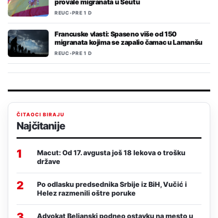
provale migranata u Seutu
REUC
•
PRE 1 D
Francuske vlasti: Spaseno više od 150
migranata kojima se zapalio čamac u Lamanšu
REUC
•
PRE 1 D
ČITAOCI BIRAJU
Najčitanije
1
Macut: Od 17. avgusta još 18 lekova o trošku
države
2
Po odlasku predsednika Srbije iz BiH, Vučić i
Helez razmenili oštre poruke
3
Advokat Beljanski podneo ostavku na mesto u